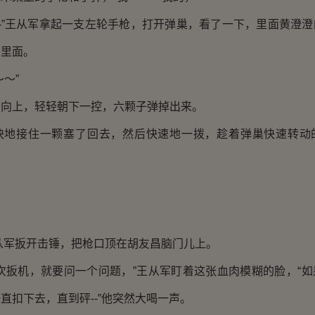
-”王从军拿起一支左轮手枪，打开弹巢，看了一下，里面黄澄澄
在里面。
～”
上，轻轻朝下一控，六颗子弹掉出来。
接住一颗塞了回去，然后快速地一拨，趁着弹巢快速转动
。
从军扳开击锤，把枪口顶在胡友昌脑门儿上。
扳机，就要问一个问题，”王从军盯着这张血肉模糊的脸，“如
直扣下去，直到砰--”他突然大喝一声。