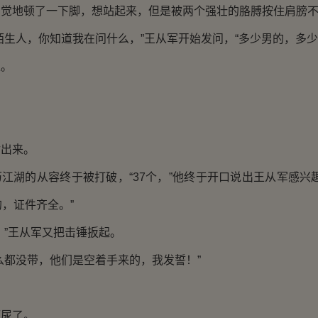
地顿了一下脚，想站起来，但是被两个强壮的胳膊按住肩膀不
人，你知道我在问什么，”王从军开始发问，“多少男的，多少
。
。
出来。
的从容终于被打破，“37个，”他终于开口说出王从军感兴趣
的，证件齐全。”
”王从军又把击锤扳起。
都没带，他们是空着手来的，我发誓！”
尿了。