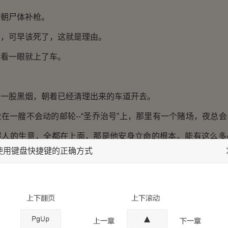
朝尸体补枪。
可早该死了，这就是理由。
一眼就上了车。
股黑烟，朝着已经清理出来的车道开去。
艘不会动的邮轮--“圣乔治号”上，那里有一个赌场，夜总会
得人的生意，全都在上面，那是他安身立命的根本。能有这么多
使用键盘快捷键的正确方式
人的像印钞机一样的进帐。
见的军人、警察还有偶尔可见的国土安全局特工显示着今晚的
可扼制，并没有因为那些人渣的死而稍有缓解。身边的人都
，所以大家只是默默地，连一句闲话也不敢多说。