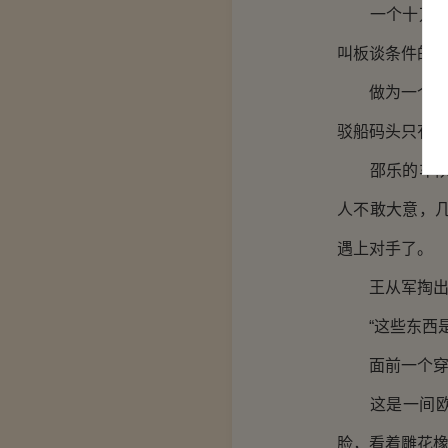
一个十万吨级
叫板谈条件的
做为一个地标
驳船码头只有
邵乐的车队离
人不敢大意，
遇上对手了。
王从军掏出上
“这些东西是
面前一个穿着
这是一间欧式
脸，看着雕花橡