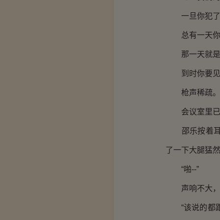
一旦你犯了
总有一天你将
那一天就是
到时你要见哪
枪声稀疏
会议室里已经
邵乐按着耳朵
了一下大腿猛
“啪--”
声响不大，吓
“该说的都跟