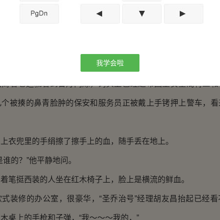
的邮轮改造成销金窟，需要的可不只是建筑工人，这也就是
最大凭仗。
式的建筑，这艘大船位于亮南海边最大的私人海滩--三崎滩，
我学会啦
一个作用，就是停靠这艘船。
着老远就看到警灯闪烁，码头上已经遍布国土安全局特工和
几个被揍的鼻青脸肿的保安和服务员正被戴上手铐押上警车，看
衣兜里的手绢擦了擦手上的血，随手丢在地上。
谁的？”他平静地问。
笔挺西装的人坐在红木椅子上，脸上是横流的鲜血。
装修的办公室，很豪华，“圣乔治号”经理胡友昌抬起已经看
木桌上的手枪和子弹，“我～～～我的，”