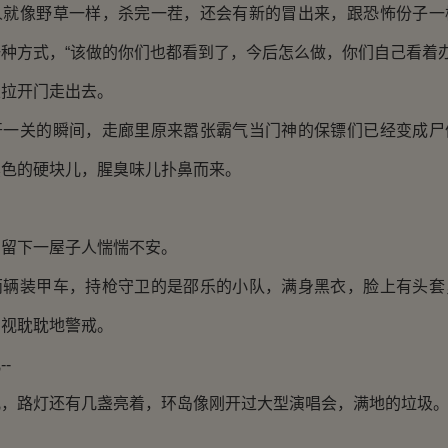
人就像野草一样，杀完一茬，还会有新的冒出来，跟恐怖份子一
种方式，“该做的你们也都看到了，今后怎么做，你们自己看着办
拉开门走出去。
关的瞬间，走廊里原来嚣张霸气当门神的保镖们已经变成尸
黑色的硬块儿，腥臭味儿扑鼻而来。
下一屋子人惴惴不安。
装甲车，持枪守卫的是邵乐的小队，满身黑衣，脸上有头套
虎视耽耽地警戒。
-
路灯还有几盏亮着，环岛像刚开过大型演唱会，满地的垃圾