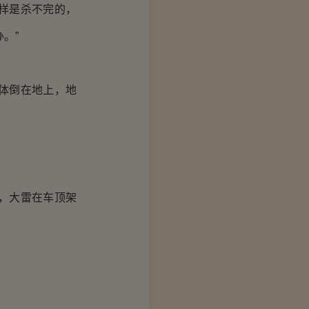
样是杀不完的，
。”
体倒在地上，地
，大雷在车顶架
。