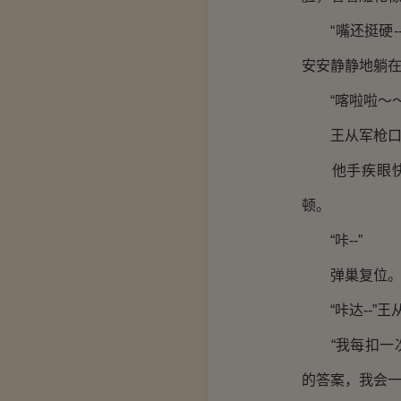
“嘴还挺硬-
安安静静地躺
“喀啦啦～～
王从军枪口向
他手疾眼快地
顿。
“咔--”
弹巢复位
“咔达--”王
“我每扣一次
的答案，我会一