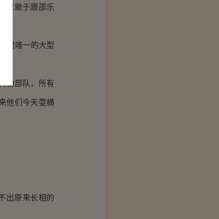
申东敢于跟邵乐
这里唯一的大型
特勤部队，所有
来他们今天耍横
不出原来长相的