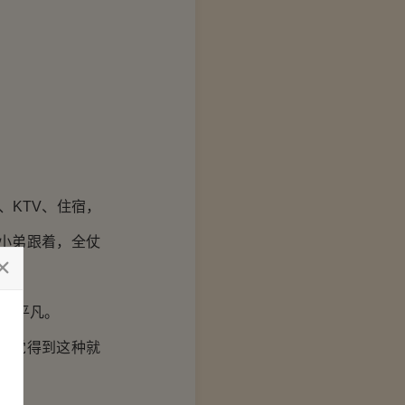
、KTV、住宿，
小弟跟着，全仗
不平凡。
感觉得到这种就