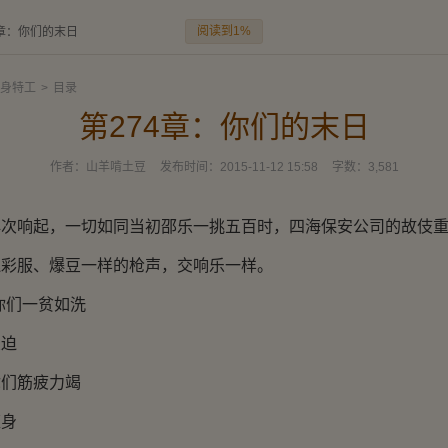
阅读到1%
4章：你们的末日
身特工
>
目录
第274章：你们的末日
作者：
山羊啃土豆
发布时间：
2015-11-12 15:58
字数：
3,581
响起，一切如同当初邵乐一挑五百时，四海保安公司的故伎重
服、爆豆一样的枪声，交响乐一样。
们一贫如洗
迫
们筋疲力竭
身