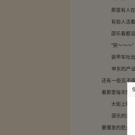
那是有人在
有些人活着，
邵乐看都没看
“突～～～”
装甲车吐出一
申东的产业在一
还有一些见不
着那里每天惊
大街上随处可
邵乐的怒气不
要爆发的怒火