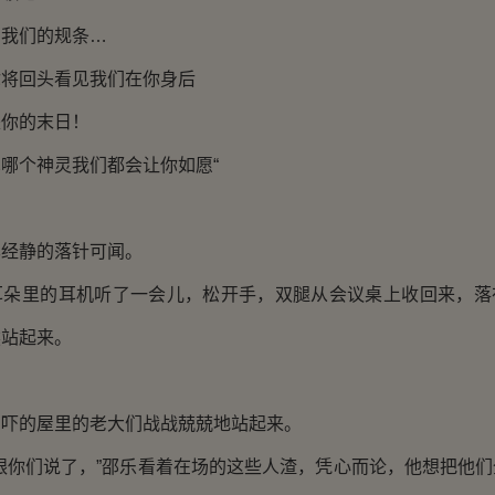
我们的规条…
回头看见我们在你身后
你的末日！
个神灵我们都会让你如愿“
。
静的落针可闻。
里的耳机听了一会儿，松开手，双腿从会议桌上收回来，落
然站起来。
的屋里的老大们战战兢兢地站起来。
你们说了，”邵乐看着在场的这些人渣，凭心而论，他想把他们