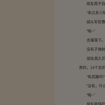
胡友昌不自觉
“来过多少陌生
胡从军犹豫
“啪--”
击锤落下
没有子弹射
胡友昌久历江湖
男的，14个女
“有武器吗？
“没有，什么
“啪--”
胡友昌快吓