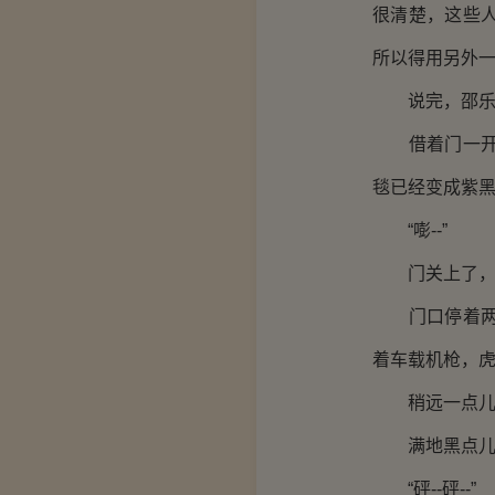
很清楚，这些
所以得用另外一
说完，邵乐
借着门一开一
毯已经变成紫
“嘭--”
门关上了，留
门口停着两辆
着车载机枪，
稍远一点儿-
满地黑点儿，
“砰--砰--”