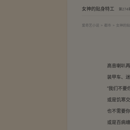
女神的贴身特工
第27
爱奇艺小说
>
都市
>
女神的贴
高音喇叭再次
装甲车、迷彩
“我们不要你
或是饥寒交
也不需要你
或是百病缠