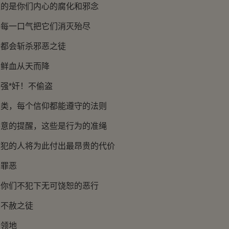
是你们内心的腐化和邪念
一口气把它们消灭殆尽
会斩杀邪恶之徒
鲜血从天而降
*奸！不偷盗
，每个信仰都能遵守的法则
的提醒，这些是行为的准绳
的人将为此付出最昂贵的代价
罪恶
们不犯下无可饶恕的恶行
不赦之徒
领地