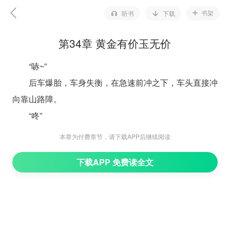
书架
听书
下载
第34章 黄金有价玉无价
“哧~”
后车爆胎，车身失衡，在急速前冲之下，车头直接冲
向靠山路障。
“咚”
车头狠狠地撞在护栏上，金属摩擦的声音很刺耳，火
本章为付费章节，请下载APP后继续阅读
星四溅，接着车身在路面上盘旋，叽里咕噜的翻滚，直直
下载APP 免费读全文
的掉入山谷悬崖。
向北看着车祸发生的全过程，兴奋的大喊大叫道：
“多行不义必自毙，活该，罪有应得！”
后车还在叽里咕噜