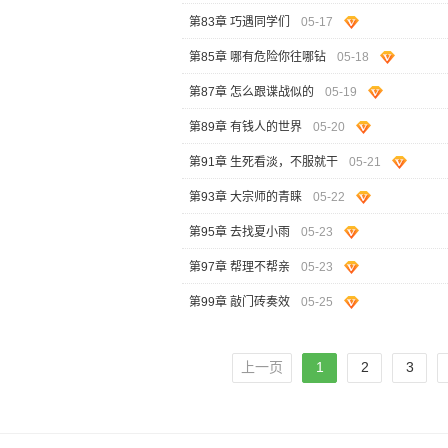
第83章 巧遇同学们
05-17
第85章 哪有危险你往哪钻
05-18
第87章 怎么跟谍战似的
05-19
第89章 有钱人的世界
05-20
第91章 生死看淡，不服就干
05-21
第93章 大宗师的青睐
05-22
第95章 去找夏小雨
05-23
第97章 帮理不帮亲
05-23
第99章 敲门砖奏效
05-25
上一页
1
2
3