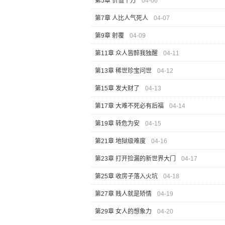
第5章 价值千万
04-06
第7章 人比人气死人
04-07
第9章 射覆
04-09
第11章 众人皆醉我独醒
04-11
第13章 稀世珍宝问世
04-12
第15章 发大财了
04-13
第17章 大难不死必有后福
04-14
第19章 转危为安
04-15
第21章 地狱级难度
04-16
第23章 打开捡漏的新世界大门
04-17
第25章 收房子落入火坑
04-18
第27章 贱人就是矫情
04-19
第29章 女人的想象力
04-20