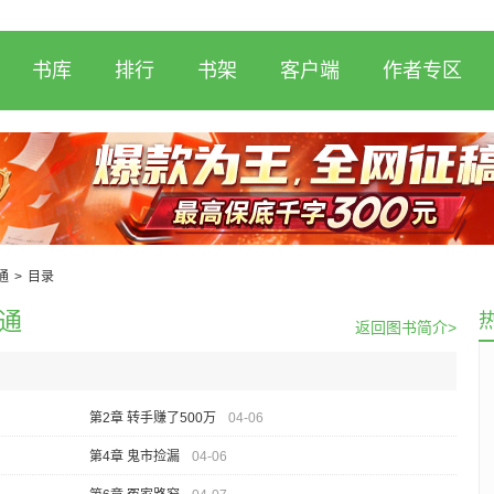
书库
排行
书架
客户端
作者专区
通
>
目录
通
返回图书简介>
第2章 转手赚了500万
04-06
第4章 鬼市捡漏
04-06