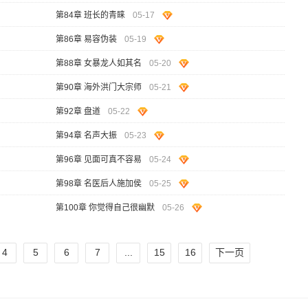
第84章 班长的青睐
05-17
第86章 易容伪装
05-19
第88章 女暴龙人如其名
05-20
第90章 海外洪门大宗师
05-21
第92章 盘道
05-22
第94章 名声大振
05-23
第96章 见面可真不容易
05-24
第98章 名医后人施加侯
05-25
第100章 你觉得自己很幽默
05-26
4
5
6
7
...
15
16
下一页