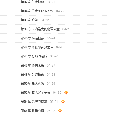
第32章 午夜惊魂
04-21
第34章 黄金有价玉无价
04-22
第36章 钓鱼
04-22
第38章 国内最大的翡翠公盘
04-23
第40章 接连报喜
04-24
第42章 赌涨率百分之百
04-25
第44章 行窃的毛贼
04-26
第46章 畅想未来
04-27
第48章 分道扬镳
04-28
第50章 先天真炁
04-29
第52章 救人起了争执
04-30
第54章 苏醒与道歉
05-01
第56章 救母心切
05-02