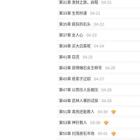
第31章 发财之旅，启程
04-21
第33章 生死时速
04-21
第35章 疯狂的石头
04-22
第37章 女人心
04-23
第39章 买大白菜呢
04-24
第41章 窃灵
04-25
第43章 获得赌石女王称号
04-26
第45章 练家子过招
04-27
第47章 以势压人反被压
04-28
第49章 武林人事的试探
04-29
第51章 真炁还能救人
04-30
第53章 神针救人
04-30
第55章 扫荡原石市场
05-01