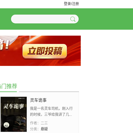
登录/注册
热门推荐
灵车诡事
我是一名灵车司机，刚入行
的时候，三爷给我讲了几...
作者：
二三
分类：
悬疑