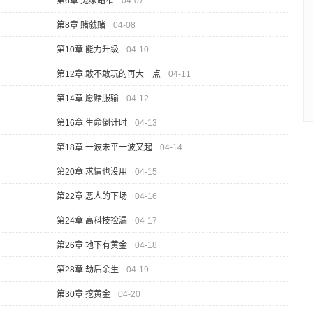
第6章 冤家路窄
04-07
第8章 赌就赌
04-08
第10章 能力升级
04-10
第12章 敢不敢玩的再大一点
04-11
第14章 愿赌服输
04-12
第16章 生命倒计时
04-13
第18章 一波未平一波又起
04-14
第20章 求情也没用
04-15
第22章 恶人的下场
04-16
第24章 高科技捡漏
04-17
第26章 地下有黄金
04-18
第28章 劫后余生
04-19
第30章 挖黄金
04-20