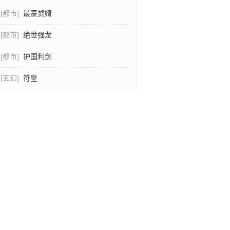
[都市]
最豪赘婿
[都市]
绝世强龙
[都市]
护国利剑
[玄幻]
符皇