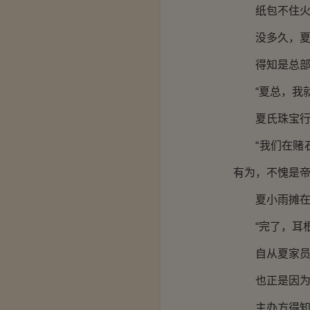
纸包不住火
没多久，夏小
得知是总部夏
“夏总，我就
夏氏珠宝行老
“我们在赌石
有为，不愧是帝
夏小雨摊在椅
“完了，耳根
自从夏家员工
也正是因为这
主办方得知消