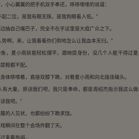
小心翼翼的把手机双手奉还，哆哆嗦嗦的说道：
起二位，是我有眼无珠，是我狗眼看人低。”
抽自己嘴巴子，完全不在乎这里是大庭广众之下。
势啊，来，让我看看你们倒地怎么让我血本无归。”
，夏小雨就能轻松摆平，跟她提身份，没几个人能干得过夏
工提鞋都不配。
体哆嗦着，直接双膝下跪，对着夏小雨和向北接连磕头。
有大量，原谅我们吧，我只是奉命，都是周绍杰指示我这么做
谅我吧。”
的人见状，也都纷纷下跪求饶。
瞬间在整个会场炸翻了天。
过来看热闹。