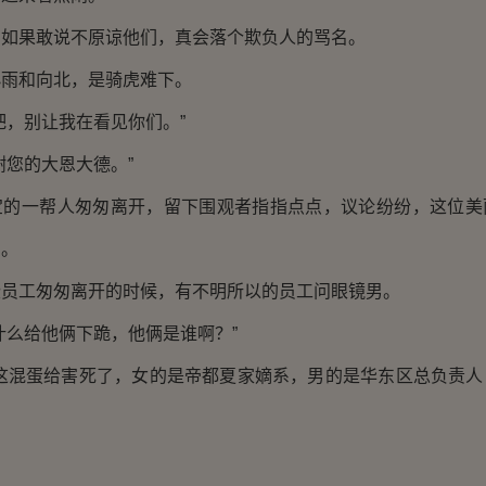
果敢说不原谅他们，真会落个欺负人的骂名。
和向北，是骑虎难下。
，别让我在看见你们。”
您的大恩大德。”
一帮人匆匆离开，留下围观者指指点点，议论纷纷，这位美
了。
工匆匆离开的时候，有不明所以的员工问眼镜男。
么给他俩下跪，他俩是谁啊？”
混蛋给害死了，女的是帝都夏家嫡系，男的是华东区总负责人