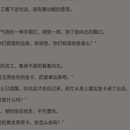
撂下这句话，就有要动粗的意思。
扬的一伸手阻拦，顺势一甩，拍了拍向北的胸口。
们提我的出身，就说他，你们知道他是谁么？”
员工，集体不屑的看着向北。
玉燕给你的金卡，赶紧拿出来吧。”
已提醒，向北这才反应过来，赶忙从身上摸出金卡递了出去
是什么吗？”
顿时张目结舌，不可置信。
的黄金贵宾卡，你怎么会有？”