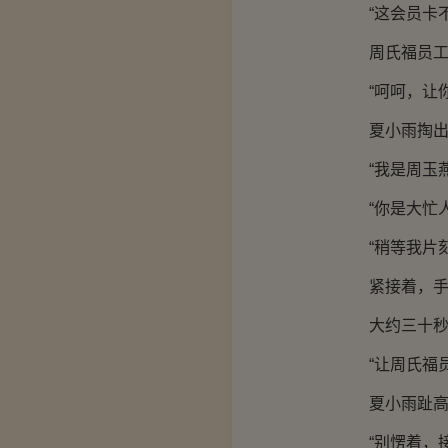
“这会员卡不
周氏福员工
“呵呵，让你
夏小雨掏出电
“我是周玉燕
“你是大忙人
“稍等我片刻
紧接着，手机
大约三十秒过
“让周氏福员
夏小雨趾高气
“别愣着，接