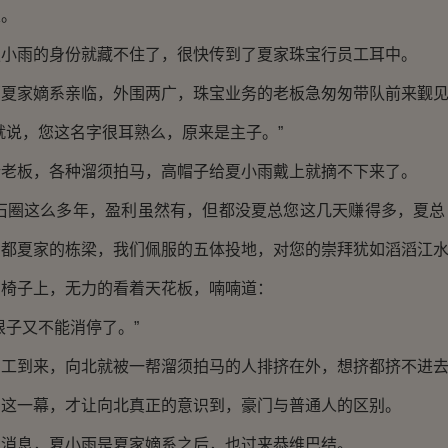
。
雨的身份就藏不住了，很快传到了夏家珠宝行员工耳中。
家嫡系亲临，外围两广，珠宝业务的老板急匆匆带队前来觐
说，您这名字很耳熟么，原来是主子。”
板，各种溜须拍马，高帽子给夏小雨戴上就摘不下来了。
圈这么多年，盈利虽然有，但都没夏总您这几天赚得多，夏总
都夏家的栋梁，我们佩服的五体投地，对您的崇拜犹如滔滔江水
子上，无力的看着天花板，喃喃道：
子又不能消停了。”
到来，向北就被一帮溜须拍马的人排挤在外，想挤都挤不进
一幕，才让向北真正的意识到，豪门与普通人的区别。
息，夏小雨是夏家嫡系之后，也过来恭维巴结。