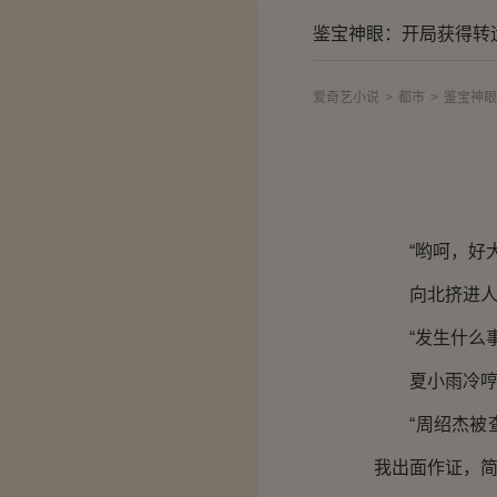
鉴宝神眼：开局获得转
爱奇艺小说
>
都市
>
鉴宝神眼
“哟呵，好大
向北挤进人群
“发生什么事
夏小雨冷哼一
“周绍杰被查
我出面作证，简