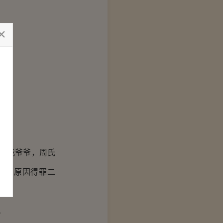
是我爷爷，周氏
什么原因得罪二
。