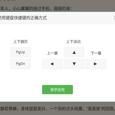
人，小心翼翼的接过手机，弱弱的道：
使用键盘快捷键的正确方式
，在周氏福的职务。”
眼镜中年人语气不善的质问。
了，我是周氏集团法律总顾问，我叫周玉燕！”
一抖，差点手机脱手话落，幸好慌张的接住。
律师您好……”
你面前的两位，女人是帝都夏家嫡系千金，名叫夏小雨，男人
负责人的救命恩人，他们俩是周氏总集团的贵客，我不管你们
我学会啦
谅，否则周氏总集团，会让你们知道后果。”
若寒蝉，身体瑟瑟发抖，一个劲的点头哈腰，“是是是”的回答