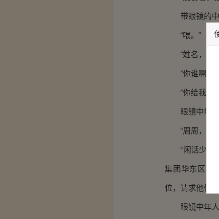
带眼镜的中年
“喂。”
“姓名，年龄
“你谁啊？”
“你给我听好
眼镜中年人手
“周周，周大
“闲话少说，
集团华东区总
位，请求他们原
眼镜中年人静