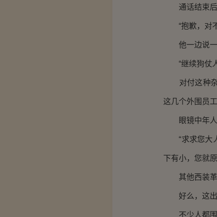
通话结束后，
“抱歉，对不
他一边说一边
“继续狗仗人
对付这种杂鱼
这几个外围员
眼镜中年人身
“求求您大人
下有小，您就原
其他西装革履
好么，这出戏
不少人都围