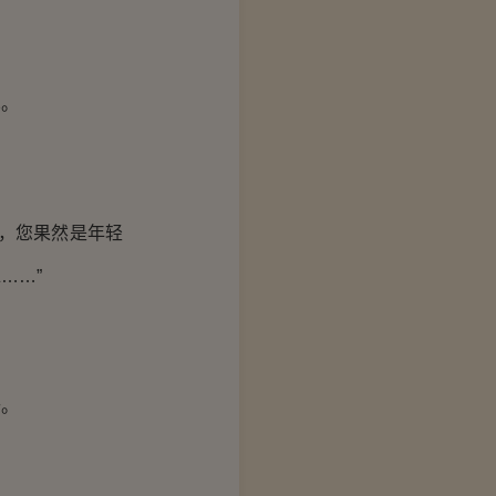
见。
，您果然是年轻
……”
去。