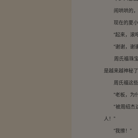
闹哄哄的，如
现在的夏小雨
“起来，滚吧
“谢谢，谢谢
周氏福珠宝的
是越来越神秘
周氏福这些员
“老板，为什
“被周绍杰这
人！”
“我擦！”