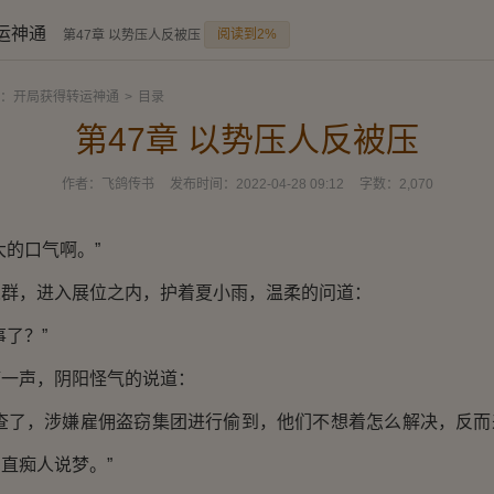
运神通
阅读到2%
第47章 以势压人反被压
：开局获得转运神通
>
目录
第47章 以势压人反被压
作者：
飞鸽传书
发布时间：
2022-04-28 09:12
字数：
2,070
的口气啊。”
，进入展位之内，护着夏小雨，温柔的问道：
了？”
声，阴阳怪气的说道：
了，涉嫌雇佣盗窃集团进行偷到，他们不想着怎么解决，反而
直痴人说梦。”