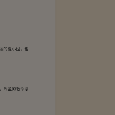
丽的夏小姐，也
，周董的救命恩