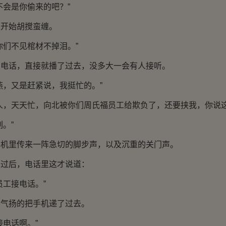
会是你偷来的吧？”
开始胡搅蛮缠。
们不见棺材不掉泪。”
话，直接就播了过去，没多大一会有人接听。
，又是赶紧说，我挺忙的。”
，天天忙，向北被你们周氏福员工给欺负了，还要挟我，你说这
。”
里传来一阵急切的脚步声，以及沉重的关门声。
后，电话里这才说道：
工接电话。”
扬的把手机递了过去。
电话啊。”