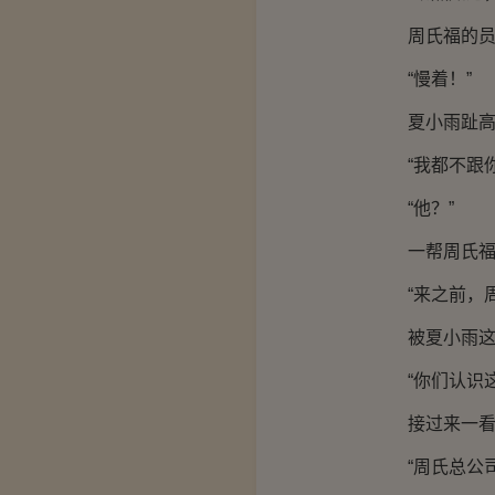
周氏福的员工
“慢着！”
夏小雨趾高气
“我都不跟你
“他？”
一帮周氏福的
“来之前，周
被夏小雨这么
“你们认识这
接过来一看，
“周氏总公司