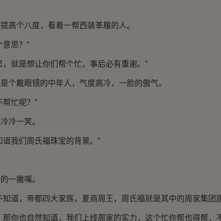
高个八度，看着一帮西装革履的人。
意思？”
，就是想让你们帮个忙，事后必有重谢。”
个戴眼镜的中年人，气度高冷，一脸的傲气。
帮忙呢？”
冷冷一笑。
道我们周氏福珠宝的背景。”
的一撇嘴。
知道，帝都四大家族，夏商周王，周氏福就是其中的周家集团旗
那你也自然知道，我们上线周家的实力，这个忙你帮也得帮，不