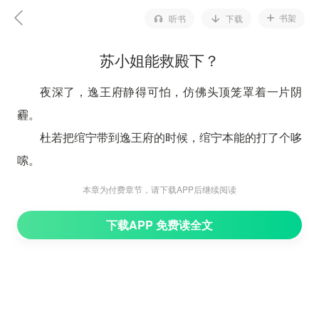
书架
听书
下载
苏小姐能救殿下？
夜深了，逸王府静得可怕，仿佛头顶笼罩着一片阴
霾。
杜若把绾宁带到逸王府的时候，绾宁本能的打了个哆
嗦。
反而冷静了下来。
本章为付费章节，请下载APP后继续阅读
在心里告诉自己，君逸上一世都没有死，这一世，结
下载APP 免费读全文
果只会更好。
君逸的院子，已经被影卫重重围了起来。
影一带着绾宁向屋中走去。
一路上，其他的影卫都一脸警惕的看着绾宁。