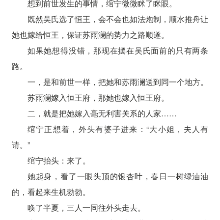
想到前世发生的事情，绾宁微微眯了眯眼。
既然吴氏选了恒王，会不会也如法炮制，顺水推舟让
她也嫁给恒王，保证苏雨澜的势力之路顺遂。
如果她想得没错，那现在摆在吴氏面前的只有两条
路。
一，是和前世一样，把她和苏雨澜送到同一个地方。
苏雨澜嫁入恒王府，那她也嫁入恒王府。
二，就是把她嫁入毫无利害关系的人家……
绾宁正想着，外头有婆子进来：“大小姐，夫人有
请。”
绾宁抬头：来了。
她起身，看了一眼头顶的银杏叶，春日一树绿油油
的，看起来生机勃勃。
唤了半夏，三人一同往外头走去。