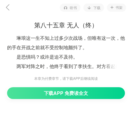
书架
听书
下载
第八十五章 无人（终）
琳琅这一生不知上过多少次战场，但唯有这一次，他
的手在开战之前就不受控制地颤抖了。
是恐惧吗？或许是迫不及待。
两军对阵之时，他终于看到了李扶生。对方看起来还
活得好端端的，神情是一如从前的懒散，在大战来临之际
本章为付费章节，请下载APP后继续阅读
竟然还有些漫不经心。
下载APP 免费读全文
而面对朝廷的再一次劝降，西阙王只是笑了笑，“盛
逢，你从前也随我征伐过北戎，都