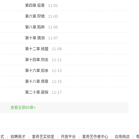
第四章.投靠
11-01
第六章.狩猎
11-03
第八章.陷阱
11-05
第十章.猜测
11-07
第十二章.结盟
11-09
第十四章.同去
11-11
第十六章.招亲
11-13
第十八章.倚靠
11-15
第二十章.窥探
11-17
查看全部85章>
方式
招聘英才
爱奇艺实验室
开放平台
爱奇艺作者中心
应用商店