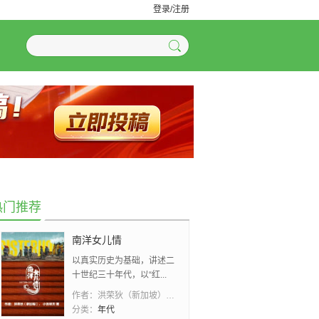
登录/注册
热门推荐
南洋女儿情
以真实历史为基础，讲述二
十世纪三十年代，以“红...
作者：
洪荣狄（新加坡）、 小吉祥天
分类：
年代