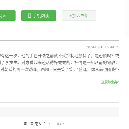
阅读
手机阅读
加入书架
2024-02-18 09:44:25
唯有这一次，他的手在开战之前就不受控制地颤抖了。是恐惧吗？或
到了李扶生。对方看起来还活得好端端的，神情是一如从前的懒散，
对朝廷的再一次劝降，西阙王只是笑了笑，“盛逢，你从前也随我征
立即阅读>
第二章.无人（二）
10-07