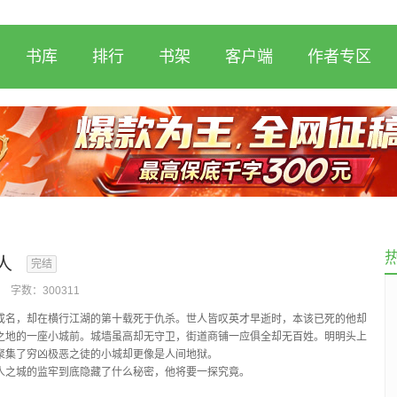
书库
排行
书架
客户端
作者专区
人
完结
字数：
300311
成名，却在横行江湖的第十载死于仇杀。世人皆叹英才早逝时，本该已死的他却
之地的一座小城前。城墙虽高却无守卫，街道商铺一应俱全却无百姓。明明头上
聚集了穷凶极恶之徒的小城却更像是人间地狱。
人之城的监牢到底隐藏了什么秘密，他将要一探究竟。