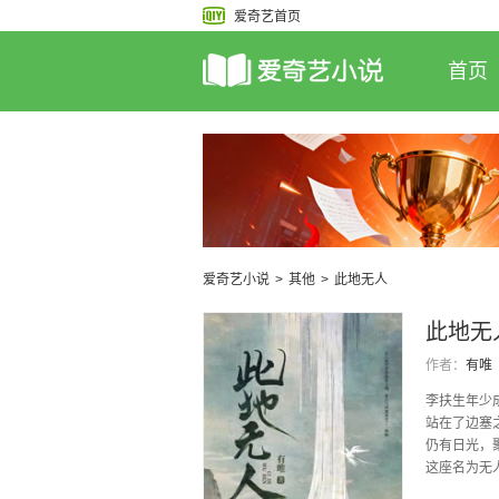
爱奇艺首页
首页
爱奇艺小说
>
其他
>
此地无人
此地无
作者：
有唯
李扶生年少
站在了边塞
仍有日光，
这座名为无