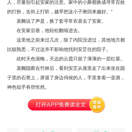
人，尽量别引起安家的注意。家中的小厮都换成寻常百姓
的打扮，去街上打听，越早把这小子揪回来越好。”
裴阙说了声是，换了套寻常衣裳去了安家。
在安家后巷，他轻松翻墙进去。
这里他之前来过几次，除了内院没进过，其他地方都
比较熟悉，不过这并不影响他找到安芷住的院子。
此时天色渐晚，天边的云霞只留了薄薄的一层红晕。
裴阙隐匿在竹林后，看到安芷从屋里走了出来坐在园
子里的石凳上，屏退了身边伺候的人，手里拿着一壶酒，
神色似乎有些怅然。