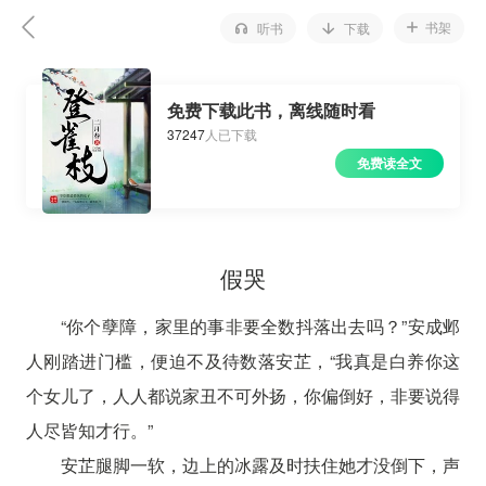
书架
听书
下载
免费下载此书，离线随时看
37247
人已下载
免费读全文
假哭
“你个孽障，家里的事非要全数抖落出去吗？”安成邺
人刚踏进门槛，便迫不及待数落安芷，“我真是白养你这
个女儿了，人人都说家丑不可外扬，你偏倒好，非要说得
人尽皆知才行。”
安芷腿脚一软，边上的冰露及时扶住她才没倒下，声