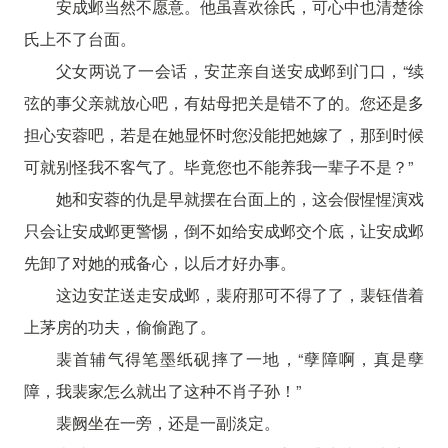
安成邺当然不愿意。他虽喜欢徐氏，可心中也清楚徐
氏上不了台面。
父女两说了一会话，安芷亲自送安成邺到门口，“续
弦的事父亲就放心吧，有姑母把关是错不了的。您还是多
担心安蓉吧，若是在她显怀时您没能把她嫁了，那到时候
可就别怪我不客气了。毕竟您也不能养我一辈子不是？”
她和安蓉的仇是早就摆在台面上的，这会假惺惺演戏
只会让安成邺更警惕，倒不如给安成邺交个底，让安成邺
先卸了对她的戒备心，以后才好办事。
这边安芷送走安成邺，裴府那可不得了了，裴钰借着
上茅房的功夫，偷偷跑了。
裴首辅气得笔墨纸砚摔了一地，“孽障啊，真是孽
障，我裴家怎么就出了这种不肖子孙！”
裴阙坐在一旁，还是一副淡定。