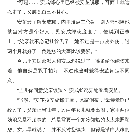
“可是……”安成邺心里已经被安芷说服，可面上就这
么走了，又感觉自己不甘心。
安芷最了解安成邺，内里没点主心骨，别人夸他捧他
就当对方是个好人，见安成邺态度变了，便说到正事
上，“父亲就不必记挂徐氏了，她不过是一点皮外伤，过
两个月就好了，倒是您的大事比较要紧。”
今儿个安氏那派人和安成邺说过了，准备给他续弦来
着，他自然是双手拍好。不过他当时觉得安芷肯定不同
意。
“芷儿你同意父亲续弦？”安成邺诧异地看着安芷。
“当然。”安芷拉安成邺进屋，冰露倒茶，“母亲孝期已
经过了，父亲正当壮年，过两年女儿就要出阁，家里两位
姨娘又是不顶事的，总是需要一个知冷知热的太太来照顾
您。女儿早就说了，并不反对您续弦，但得是清白人家的