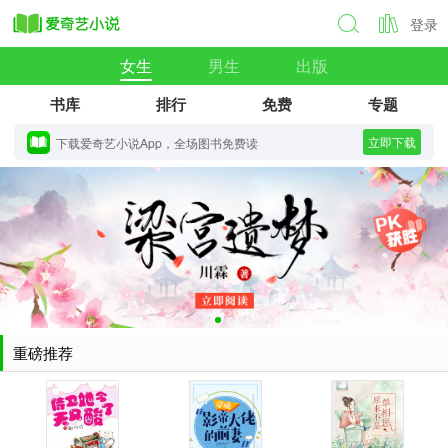
登录
女生
男生
出版
书库
排行
免费
专题
立即下载
下载爱奇艺小说App，全场图书免费读
重磅推荐