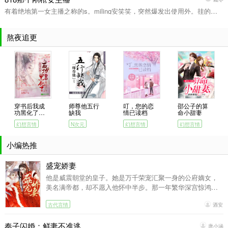
年”挺身而出，一鸣惊人，大放异彩，一举跃为绝世天才。从
有着绝地第一女主播之称的s。miling安笑笑，突然爆发出使用外。挂的丑闻，在热搜上被挂了三天三夜，本就觉得她翅膀硬。了不肯听话的老板趁机将她扫地出门。昔日当红主播因为错信他人差点流落街头，在经过短暂的挫败后，安笑笑很快振作起来，寻找新的机会。机缘巧合下与林氏集团长公子林彦儒相识，在对方的邀请下成为新战队lx的一员。电竞圈对于这个新上来的队伍很是不屑，在发现了它的潜力后，多方围剿，更有前同事在其中推波助澜，为了让安笑笑不能参赛，使出各种卑鄙手段。好在队伍里的人不离不弃，更有林彦儒保驾护航，lx最终进入了世界联赛，安笑笑也如愿站在了竞技的巅峰。
此天下无数男女，为之疯狂…延绵万里的原始森林，黑雾笼
罩的深潭沼泽，荒凉广阔的无尽大漠，无边无际的山脉草
熬夜追更
原，魔兽纵横，这是一个宏伟的奇幻世界。同样是YY无限的
文，文路轻快，女主强大，过程美男多多，结局一对一~
穿书后我成
师尊他五行
叮，您的恋
邵公子的算
功黑化了大
缺我
情已读档
命小甜妻
佬
幻想言情
N次元
幻想言情
幻想言情
小编热推
盛宠娇妻
他是威震朝堂的皇子。她是万千荣宠汇聚一身的公府嫡女，
美名满帝都，却不愿入他怀中半步。那一年繁华深宫惊鸿一
瞥，他钟情一生。予她盛世宠幸，六宫无妃。
古代言情
酒安
奉子闪婚：鲜妻不准逃
唐小涵