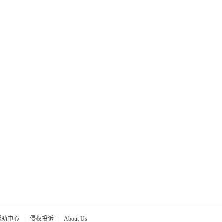
帮助中心
侵权投诉
About Us