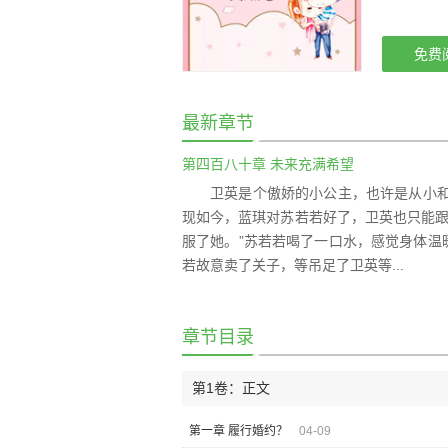
免费
最新章节
第四百八十章 未来充满希望
卫英是个傲娇的小公主，也许是从小
现如今，蓝琪对苏若若好了，卫英也只能跟
服了她。”苏若若喝了一口水，感觉身体温
若故意卖了关子，等吊足了卫英等...
章节目录
第1卷：正文
第一章 履行婚约？
04-09