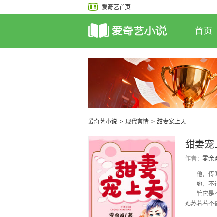
爱奇艺首页
首页
爱奇艺小说
>
现代言情
>
甜妻宠上天
甜妻宠
作者：
零余
他，传闻中
她，不过一
管它是不是
她苏若若不
“小丫头，