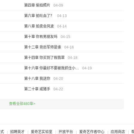
第四章 偷拍照片
04-09
第六章 拍吐血了？
04-13
第八章 拍卖会风波
04-14
第十章 你有男朋友吗
04-15
第十二章 背后军师是谁
04-16
第十四章 你买到了假翡翠
04-18
第十六章 你最好不要被我抓住小辫子
04-19
第十八章 我送你
04-20
第二十章 咸猪手
04-22
查看全部480章>
方式
招聘英才
爱奇艺实验室
开放平台
爱奇艺作者中心
应用商店