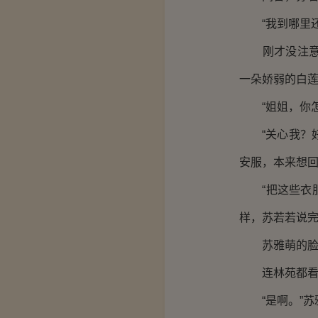
“我到哪里还
刚才没注意，
一朵娇弱的白
“姐姐，你怎
“关心我？好
安服，本来想
“把这些衣服
样，苏若若说
苏雅萌的脸
连林苑都看不
“是啊。”苏