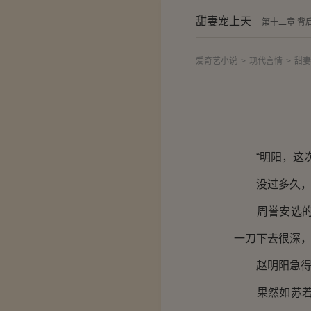
甜妻宠上天
第十二章 背
爱奇艺小说
>
现代言情
>
甜妻
“明阳，这次
没过多久，裁
周誉安选的石
一刀下去很深
赵明阳急得额
果然如苏若若