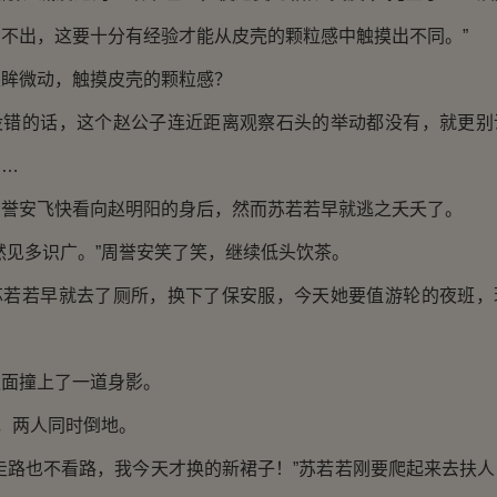
不出，这要十分有经验才能从皮壳的颗粒感中触摸出不同。”
微动，触摸皮壳的颗粒感？
的话，这个赵公子连近距离观察石头的举动都没有，就更别
……
安飞快看向赵明阳的身后，然而苏若若早就逃之夭夭了。
见多识广。”周誉安笑了笑，继续低头饮茶。
若早就去了厕所，换下了保安服，今天她要值游轮的夜班，
撞上了一道身影。
，两人同时倒地。
路也不看路，我今天才换的新裙子！”苏若若刚要爬起来去扶人