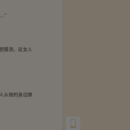
…”
胆猜测，这女人
人从她的身边擦
。