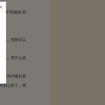
的“好妹妹”苏
回话，拍拍灰尘
机会，凭什么苏
委屈地冲着苏若
可担心你了，想