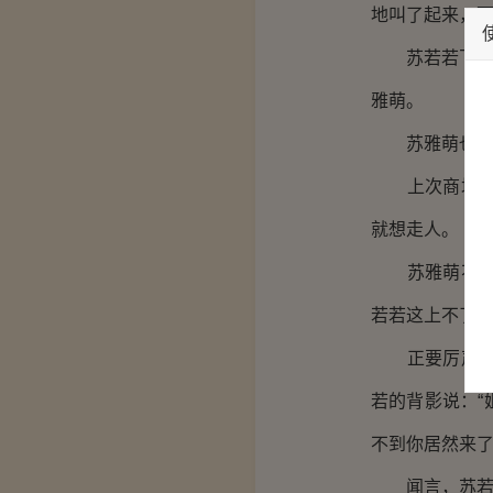
地叫了起来，
苏若若飞速看
雅萌。
苏雅萌也看见
上次商场的事
就想走人。
苏雅萌不甘心
若若这上不了
正要厉声质问
若的背影说：
不到你居然来了
闻言，苏若若