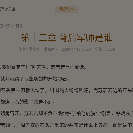
阅读到2%
后军师是谁
宠上天
>
目录
第十二章 背后军师是谁
作者：
零余双
发布时间：
2020-04-16 09:33
字数：
2,156
我们赢定了！”回来后，苏若若自信放话。
判就请了专业切割师开始切石。
头第一刀就见绿了，周围的人纷纷叫好，而苏若若选的石头
，却连玉石的影子都看不到。
角冒汗，苏若若却不急不慢地拍了拍他肩膀：“别急，好戏在后
所言，周誉安的石头开出来的并不是什么上等品，而是最下