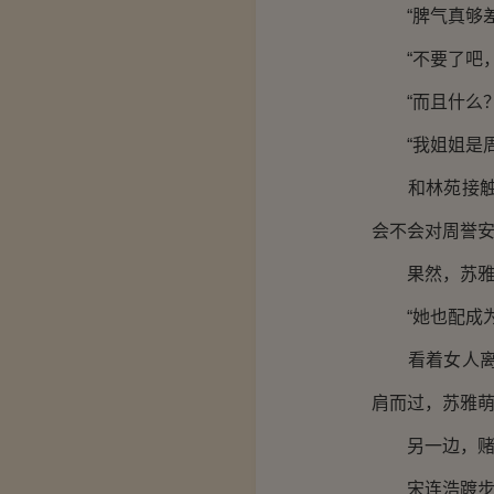
“脾气真够差
“不要了吧，她
“而且什么？
“我姐姐是周
和林苑接触的
会不会对周誉
果然，苏雅萌
“她也配成为
看着女人离开
肩而过，苏雅
另一边，赌石
宋连浩踱步进