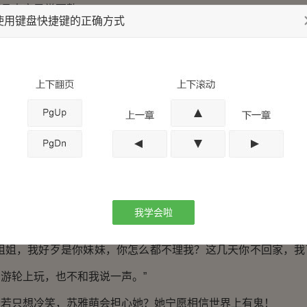
而且声音异常耳熟。
使用键盘快捷键的正确方式
向来人，眼珠子差点没惊掉下来，对面咋咋呼呼的女人居然是她
了苏若若，愣了愣，惊讶道：“苏若若，你怎么在这里？”
情苏若若记忆犹新，她对苏雅萌越发没有好感，根本没打算
地咬了咬牙，这艘游轮可是她巴结到林家小姐林苑才得到的
台面的女人也能上来？
我学会啦
，偏偏林苑这个时候走了过来，苏雅萌只能压住心里的火，
“姐姐，我好歹是你妹妹，你怎么都不理我？这几天你不回家，我
游轮上玩，也不和我说一声。”
只想冷笑，苏雅萌会担心她？她宁愿相信世界上有鬼！