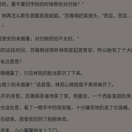
的，要不要回学校的时候帮你对付她？”
再怎么欺负我都是我姐姐。”苏雅萌赶紧摇头，“而且，而且…
”
誉安的未婚妻，对付她恐怕不太好。”
这段时间，苏雅萌经常听林苑提起周誉安，所以她有了个大
安有点意思？
赌赢了，只见林苑的脸当即沉了下来。
周少的未婚妻？”话音落，林苑心情极度不爽地离开了。
的背影，苏雅萌恶毒地笑了笑，刚要走，一个西装笔挺的男
萌也没在意，看了一眼手中的保安服，十分嫌恶地扔进了垃圾桶
结束，周誉安回到了船舱休息。
来，小心翼翼地关上了门。