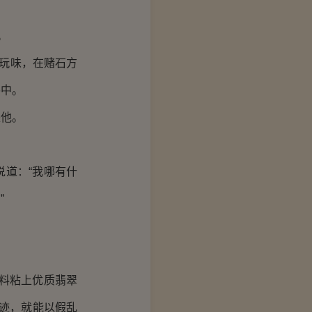
。
玩味，在赌石方
手中。
他。
道：“我哪有什
”
料粘上优质翡翠
痕迹，就能以假乱