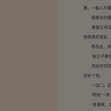
真，一般人可看
周誉安的眼眸
要是记得没错
他带来的保安
思及此，周誉
“赵公子果然
而此时的苏若
去补个觉。
一出门，迎面
“哎哟”一声
“是谁啊，走