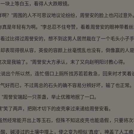
了一块上等白玉，看得人大跌眼镜。
啊？”周围的人不可思议地议论纷纷，周誉安的脸上也闪过意外
真是年轻有为啊。”李总忍不住夸赞，看着周誉安的眼神带着丝
没看过比得过周誉安的，想不到这男人居然栽在了一个毛头小子
表现得很从容，英俊的容颜上丝毫慌乱也没有，倒像赢的人是
次是我输了。”周誉安大方承认，末了又向赵明阳讨教心得。
出个所以然，连忙借口上厕所找苏若若救急，回来时才笑着说
气好而已，不过周总的石头的确不容易分辨好坏，输了也正常。
”周誉安端起一只茶盏，举止优雅地抿了一口。
”笑了两声，把刚才切下的皮壳拿过来递给周誉安看。
然经常能开出上等玉石，但殊不知这皮壳也能造假，只要将次
酸、碱浸过的土壤中埋上，使之变为相似‘真皮’，掩盖了人工