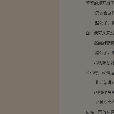
若若的却开出
“怎么会这样
“赵公子，你
面，他可从来
然而周誉安却
“赵公子，这
赵明阳哪能说
么心得，就是运
“此话怎讲？
赵明阳“嘿嘿
“这种皮壳虽
皮壳，再放在经