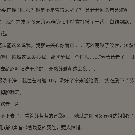
要向你们汇报？你是不是管得太宽了？”苏若若回头看苏雅萌。
现在才发现今天的苏雅萌似乎特意打扮了一番，白裙飘飘，
莲花。
么能这么说我，我就是关心你而已……”苏雅萌咬了咬唇，泫然
啊，既然这么关心我，那就帮我一个忙呗……”苏若若看了一眼
回去给赵明阳洗干净的，既然苏雅萌这么说……
洗干净，我住在内舱103，洗好了拿来送给我。”实在受不了苏
完掉脸就走。
铁青一片。
下去了，看着苏若若的背影问：“她就是你同父异母的姐姐？”
雅萌的声音带着隐忍的哭腔，惹人怜惜。