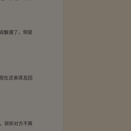
说触摸了，倒是
现在还来得及回
，就听对方不爽