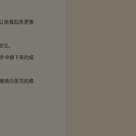
让她看起来更像
欲泣。
手中换下来的保
雅萌白莲花的模