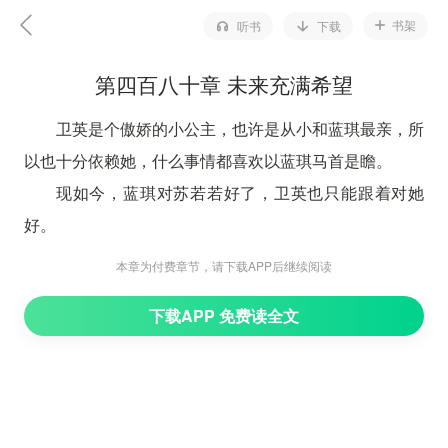
书架
听书
下载
第四百八十章 未来充满希望
卫英是个傲娇的小公主，也许是从小和蓝琪最亲，所
以也十分依赖她，什么事情都喜欢以蓝琪马首是瞻。
现如今，蓝琪对苏若若好了，卫英也只能跟着对她
好。
“其实我也没给你姨妈灌什么迷魂汤，就是用一个道
本章为付费章节，请下载APP后继续阅读
理征服了她。”苏若若喝了一口水，感觉身体温暖了许
下载APP 免费读全文
多。
“什么道理？”卫英睁大眼睛，看样子是真的很好奇。
苏若若