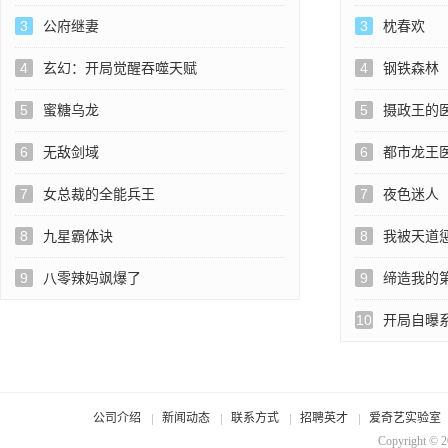
3
公府继妻
3
枕春欢
4
玄幻：开局觉醒吞噬天赋
4
钢铁森林
5
蜜糖乌龙
5
摄政王的
6
无敌剑域
6
都市龙王
7
女总裁的全能兵王
7
夜色迷人
8
九星霸体诀
8
我被天道
9
八零辣妈飒爆了
9
缔造我的
10
开局自曝
公司介绍
新闻动态
联系方式
招聘英才
爱奇艺实验室
Copyright © 