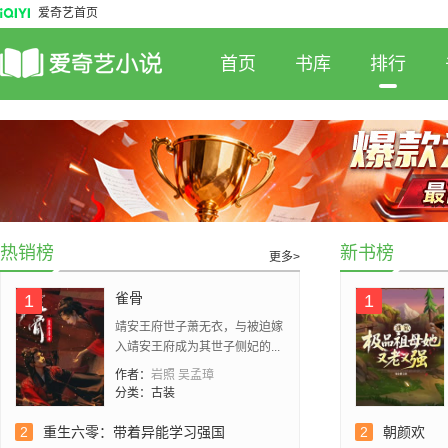
爱奇艺首页
首页
书库
排行
热销榜
新书榜
更多>
雀骨
1
1
靖安王府世子萧无衣，与被迫嫁
入靖安王府成为其世子侧妃的...
作者：
岩照 吴孟璋
分类：
古装
2
重生六零：带着异能学习强国
2
朝颜欢