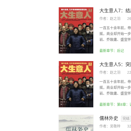
大生意人7：结
作者：
赵之羽
2
一百五十余年前，帝
摇，商业却开始一步
岩、乔致庸、盛宣怀、
最新章节：后记
大生意人5：突
作者：
赵之羽
2
一百五十余年前，帝
摇，商业却开始一步
岩、乔致庸、盛宣怀、
最新章节：第8章：
儒林外史
完结
作者：
吴敬梓
3