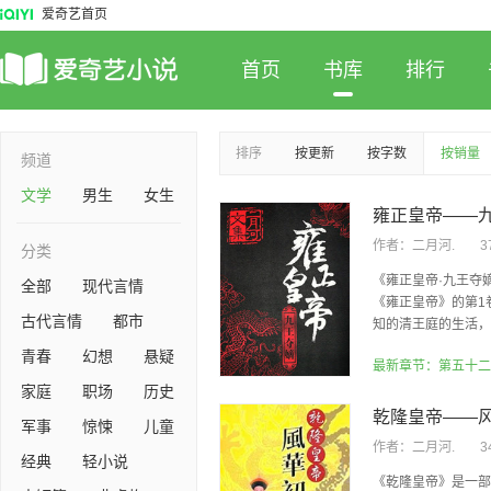
爱奇艺首页
首页
书库
排行
排序
按更新
按字数
按销量
频道
文学
男生
女生
雍正皇帝——
作者：
二月河.
3
分类
《雍正皇帝·九王夺
全部
现代言情
《雍正皇帝》的第1
古代言情
都市
知的清王庭的生活，却
青春
幻想
悬疑
家庭
职场
历史
乾隆皇帝——
军事
惊悚
儿童
作者：
二月河.
3
经典
轻小说
《乾隆皇帝》是一部