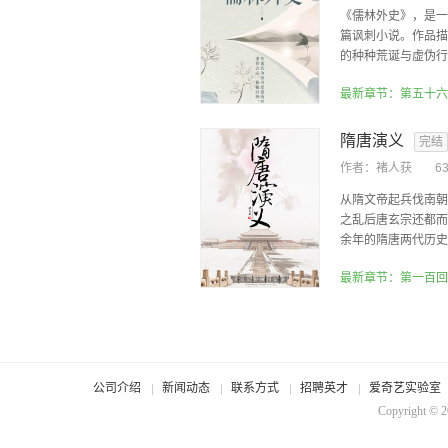
《儒林外史》，是一
篇讽刺小说。作品描
的种种荒诞与虚伪行为
隋唐演义
完结
作者：
褚人获
6
从隋文帝起兵伐南朝
之乱后唐玄宗还都而
余年的隋唐两代历史，
公司介绍
新闻动态
联系方式
招聘英才
爱奇艺实验室
Copyright © 