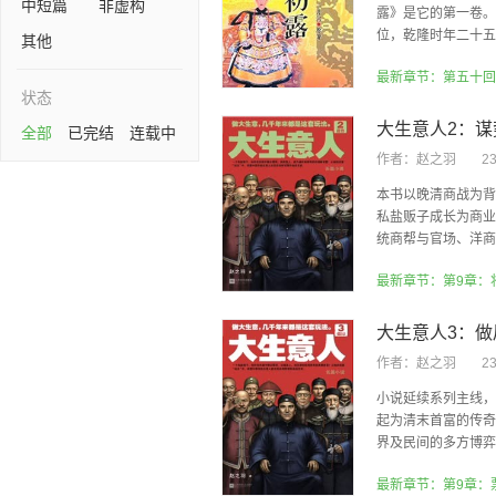
中短篇
非虚构
露》是它的第一卷。
位，乾隆时年二十五岁
其他
状态
大生意人2：谋
全部
已完结
连载中
作者：
赵之羽
2
本书以晚清商战为背
私盐贩子成长为商业
统商帮与官场、洋商的
最新章节：第9章：
大生意人3：做
作者：
赵之羽
2
小说延续系列主线，
起为清末首富的传奇
界及民间的多方博弈，
最新章节：第9章：