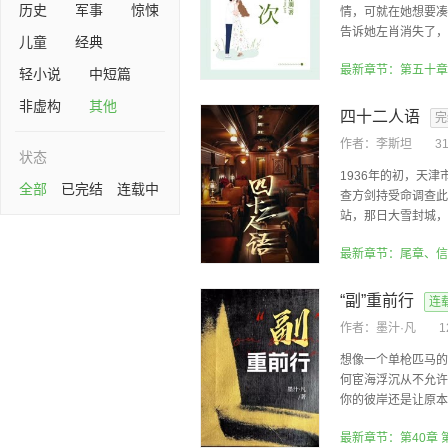
历史
军事
惊悚
情，可就在她想要凑
告诉她左肖消失了，频
儿童
经典
最新章节：第五十章
轻小说
中短篇
非虚构
其他
四十二人语
完
作者：
李斯坦
3
状态
1936年的初，天
全部
已完结
连载中
查方剑持受命调查此
站，那日大雪封城，火
最新章节：尾章、信
“副”重前行
连
作者：
墨汁·凡
想像一个单枪匹马的
何宦海浮沉从不允许
你的彼岸还是让原本疲
最新章节：第40章 