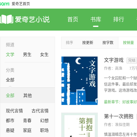
爱奇艺首页
首页
书库
排行
排序
按更新
按字数
按销量
频道
文学
男生
女生
文字游戏
完结
作者：
高渔
7万
分类
一个女囚犯和一个狱
全部
信这件事，最后却发
字游戏。这场游戏改变
全部
其他
现代言情
古代言情
第十一次拥抱
都市
青春
幻想
作者：
准拟佳期
悬疑
家庭
职场
慎温沺暗恋左肖十年