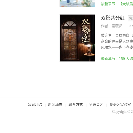
最新章节：【大结局
双影共分红
完
作者：
秦疏影
3
黄连生一直以为自己
商会的理事是大器晚
风顺水——乡下老婆终
最新章节：159 大
公司介绍
新闻动态
联系方式
招聘英才
爱奇艺实验室
Copyright © 