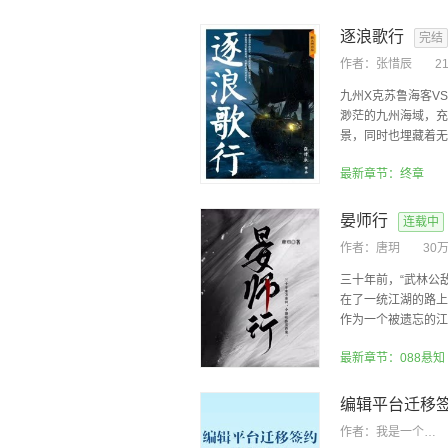
逐浪歌行
完结
作者：
张惜辰
2
九州X克苏鲁海客V
渺茫的九州海域，充
景，同时也埋藏着无数
最新章节：终章
晏师行
连载中
作者：
唐玥
30
三十年前，“武林公
在了一统江湖的路上
作为一个被遗忘的江湖
最新章节：088悬知
作者：
我是一个测试小弟