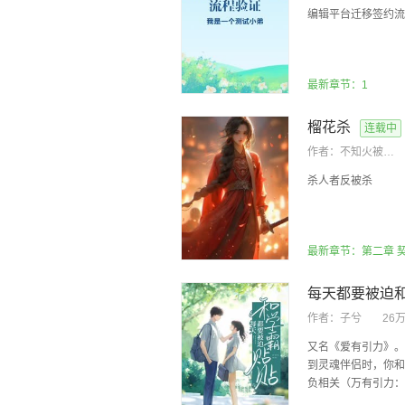
编辑平台迁移签约流
最新章节：1
榴花杀
连载中
作者：
不知火被人取了
杀人者反被杀
最新章节：第二章 
每天都要被迫
作者：
子兮
26
又名《爱有引力》。
到灵魂伴侣时，你和
负相关（万有引力：我