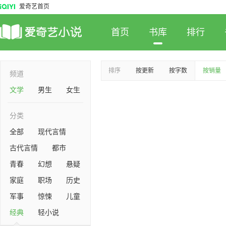
爱奇艺首页
首页
书库
排行
排序
按更新
按字数
按销量
频道
文学
男生
女生
分类
全部
现代言情
古代言情
都市
青春
幻想
悬疑
家庭
职场
历史
军事
惊悚
儿童
经典
轻小说