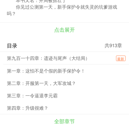
你见过公测第一天，新手保护令就失灵的坑爹游戏
吗？
刘元遇见了。
没办法，只能苟了！（毕竟，删号重练是需要成
点击展开
本。）
刘元：我能苟出一片天！
目录
共913章
南华仙术：太平要术？苟了！
八阵图？苟了！
第九百一十四章：遗迹与尾声（大结局）
最新
三分天下诸葛亮？苟着招募了！
一统江山刘伯温？也是小爷的！
第一章：这怕不是个假的新手保护令！
力拔山兮气盖世——项羽？折服一下！
武圣关羽来投靠了？弱是弱了点，还是能当个马前卒
第二章：开服第一天，大军攻城？
的。
……
第三章：一令逼退李元霸
苟着苟着，刘元忽然发现，在自己麾下聚集了一大批
顶尖谋士和武将。
第四章：升级很难？
刘元：我……似乎称霸天下了！
全部章节