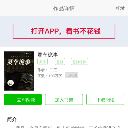
作品详情
登录
灵车诡事
男生
悬疑
悬疑惊悚
作者：
二三
已完结
字数：198万字
加入书架
下载阅读
立即阅读
简介
我是一名灵车司机，刚入行的时候，三爷给我讲了几