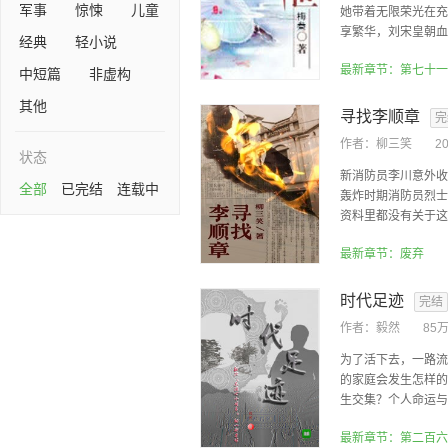
军事
惊悚
儿童
她带着无限荣光在充
享繁华，刘宋皇朝血腥
经典
轻小说
最新章节：第七十一
中短篇
非虚构
其他
寻找李顺章
完
作者：
柳三笑
2
状态
新消防员李川意外收
全部
已完结
连载中
轰炸时期消防员烈士
资料里都没有关于这名
最新章节：废弃
时代足迹
完结
作者：
毅然
85
为了活下去，一路流
的家庭会发生怎样的
生交集？个人命运与国