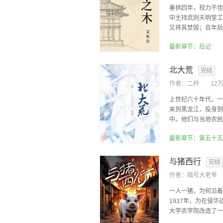
垂拱四年，视力不佳
中主持武则天明堂工
又将其焚毁；百年后鉴
最新章节：后记
北大荒
完结
作者：
二衿
12
上世纪六十年代，一
来到黑龙江，投身到
中。他们与当地农民和
最新章节：第五十五
与猪西行
完结
作者：
暗号大老爷
一人一猪，为何沿着
1937年，为在侵
大学农学院改造了一
欧...