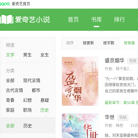
爱奇艺首页
首页
书库
排行
排序
按更新
按字数
按销量
频道
文学
男生
女生
盛京烟华
完结
作者：
杨千紫2024
分类
“九一八”事变前期
全部
现代言情
因得罪权贵而灭门，
古代言情
都市
自己的家族生根散叶，
青春
幻想
悬疑
家庭
职场
历史
华世
完结
全部
历史
作者：
梅叁
15
她，刘宋皇朝最有权