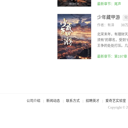
最新章节：尾声
少年藏甲游
完
作者：
有泽
38
北宋末年，有理财天
须有”的罪名，受到
王争的处处打压。几经
最新章节：第197章
公司介绍
新闻动态
联系方式
招聘英才
爱奇艺实验室
Copyright © 