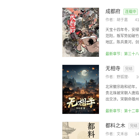
成都府
连载中
作者：
胡于嘉
4
天宝十四年冬，安禄
范阳，叛军势如破竹
地区，陈兵黄河，剑指
最新章节：第三十八
无相寺
完结
作者：
野狐狸-
北宋徽宗政和初年，
贵北珠被宋朝人唐焰
出交涉。宋朝命雄州和
最新章节：第十二章
都料之木
完结
作者：
文禾谷
1