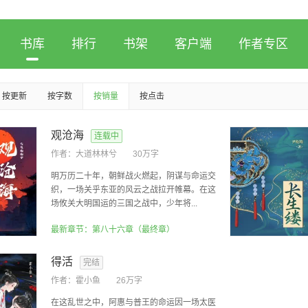
书库
排行
书架
客户端
作者专区
按更新
按字数
按销量
按点击
观沧海
连载中
作者：
大道林林兮
30万字
明万历二十年，朝鲜战火燃起，阴谋与命运交
织，一场关乎东亚的风云之战拉开帷幕。在这
场攸关大明国运的三国之战中，少年将...
最新章节：第八十六章（最终章）
得活
完结
作者：
霍小鱼
26万字
在这乱世之中，阿惠与普王的命运因一场太医