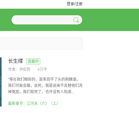
登录/注册
长生缕
连载中
作者：
尹松筠
4万字
“等在我们眼前的，是条回不了头的荆棘道。
我们可能会输，会死，我是说来不及替他们洗
掉冤屈，我们就死了，也许没有人知道...
最新章节：江河水（六）（上）