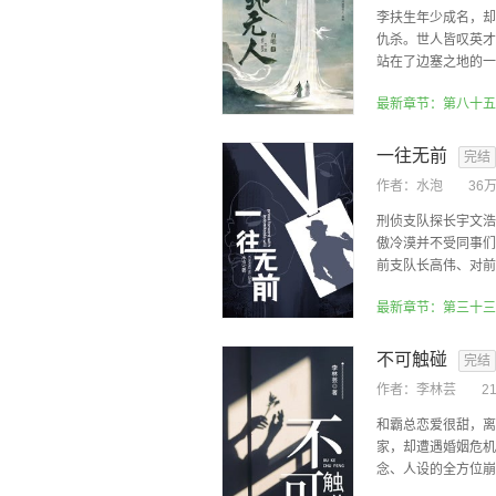
李扶生年少成名，却
仇杀。世人皆叹英才
站在了边塞之地的一座
最新章节：第八十五
一往无前
完结
作者：
水泡
36
刑侦支队探长宇文浩
傲冷漠并不受同事们
前支队长高伟、对前路
最新章节：第三十三
不可触碰
完结
作者：
李林芸
2
和霸总恋爱很甜，离
家，却遭遇婚姻危机
念、人设的全方位崩塌