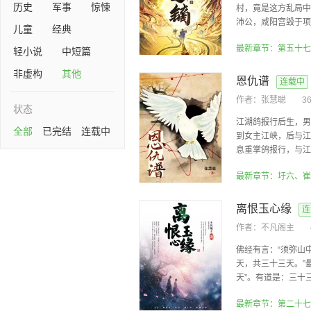
历史
军事
惊悚
村，竟是这方乱局中
沛公，咸阳宫毁于项羽
儿童
经典
最新章节：第五十七
轻小说
中短篇
非虚构
其他
恩仇谱
连载中
作者：
张慧聪
3
状态
江湖鸽报行后生，男
全部
已完结
连载中
到女主江峡，后与江
息重掌鸽报行，与江湖
离恨玉心缘
连
作者：
不凡阁主
佛经有言：“须弥山
天，共三十三天。”
天”。有道是：三十三