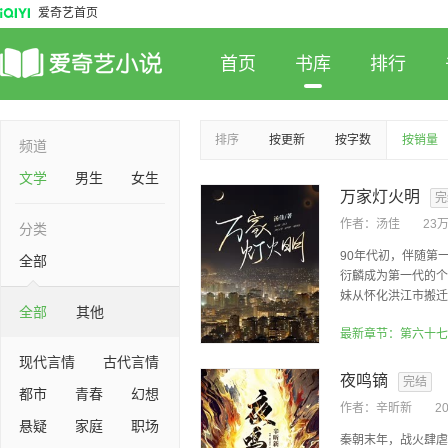
爱奇艺首页
首页
书库
排行
排序
按更新
按字数
按销量
频道
文学
男生
女生
万家灯火明
完
作者：
汤佳
23
分类
90年代初，伴随第
全部
衍麟成为第一代的个
妹从怀化洪江市搬迁到
全部
其他
最新章节：第六十七
现代言情
古代言情
夜鸣镝
完结
都市
青春
幻想
作者：
辛昕新
2
悬疑
家庭
职场
秦朝末年，战火肆虐