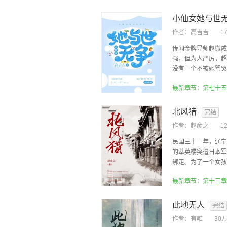
小仙女她与世
作者：
高吉吉
1
传闻金牌导师赵微戚
强，但为人严厉，超
没有一个不被她骂哭的
最新章节：第七十五
北风猎
完结
作者：
赵彦之
1
民国三十一年，辽宁
的萃英楼突遭日本军
绑走。为了一个女孩，
最新章节：第十三章
此地无人
完结
作者：
有唯
30