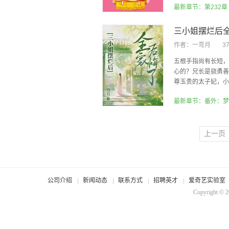
最新章节：第232章
三小姐摆烂后
作者：
一弯月
3
五根手指尚有长短，
心的？兄长是骁勇善
尊玉贵的太子妃，小弟
最新章节：番外：梦
上一页
公司介绍
新闻动态
联系方式
招聘英才
爱奇艺实验室
Copyright © 