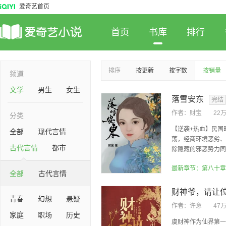
爱奇艺首页
首页
书库
排行
排序
按更新
按字数
按销量
频道
文学
男生
女生
落雪安东
完结
作者：
财宝
22
分类
【逆袭+热血】民国
全部
现代言情
荡，经商环境恶劣、
古代言情
都市
除隐藏的邪恶势力同时
最新章节：第八十章
全部
古代言情
财神爷，请让
青春
幻想
悬疑
作者：
许意
47
家庭
职场
历史
虞财神作为仙界第一