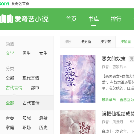
爱奇艺首页
首页
书库
排行
排序
按更新
按字数
按销量
频道
文学
男生
女生
恶女的奴隶
完
作者：
曹家后人
分类
【恶男恶女+群像志
全部
现代言情
爱”，有奴隶谁还要
古代言情
都市
略，我欠她的，日后想
最新章节：善恶互为
全部
古代言情
误把仙祖结成
青春
幻想
悬疑
作者：
风洗月
5
家庭
职场
历史
白珑十七岁这年，下