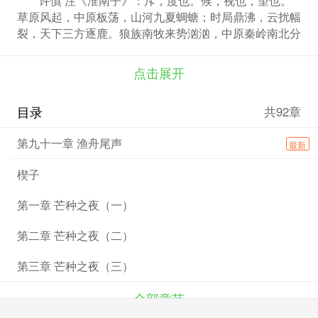
草原风起，中原板荡，山河九夏蜩螗；时局鼎沸，云扰幅
裂，天下三方逐鹿。狼族南牧来势汹汹，中原秦岭南北分
庭，南为云都、北为月央。 云都，都城上云城，斥候机
构为“云栏”；月央，都城四欢城，斥候机构为“夜钩”；南
点击展开
牧，都城陌城，斥候机构为“游隼”。斥候，军队的眼睛，
一群骑术娴熟、脚力超群之人，机敏善察、应变力强，擅
目录
共92章
伪装，识地貌，定水源，绘地图，探兵马，测军旗，懂刺
杀… 芒种之夜，云都、月央兵合一处，拟屠尽南下来犯
第九十一章 渔舟尾声
最新
的南牧狼兵，以保中原十年之太平，随着诡月临空时，平
地风起，云都、月央联军本已占优的战况急转直下，南牧
楔子
趁乱屠戮，联军精锐损失殆尽，两国名帅此战殉国。 此
战过后，有心人复盘之时发现疑云重重，草蛇灰线，剥丝
第一章 芒种之夜（一）
抽茧，有人在四十年前的棋盘上剑走偏锋一步，埋下七十
二粒种子，此后静待花开，花开之刻，一场关于三国皇权
第二章 芒种之夜（二）
之争、天下之争的巨大阴谋浮上水面，阴谋得逞之时，将
是一条狠毒之计实施之刻，而揭开阴谋，阻止毒计的任
第三章 芒种之夜（三）
务，落在了云都、月央两名斥候的身上。 形势如弦，毒
计如矢，矢在弦上，留给两名斥候的时间已经不多。
全部章节