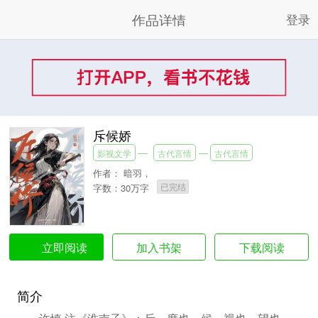
作品详情
登录
斥候娇
影视文学
古代言情
古代言情
作者：
暗羽，
已完结
字数：30万字
加入书架
下载阅读
立即阅读
简介
许慎 注《淮南子》：斥，度也。候，视也，望也。