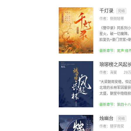
千灯录
完结
作者：
侧侧轻寒
《簪中录》同系列小
星火，破一切魔障。
脸复仇+豪门世家+朝
最新章节：尾声 缘
琅琊榜之风起
作者：
海宴
29
"大梁朝局安稳，但
北境的长林军因屡获
太盛，朝堂中隐隐掀起
最新章节：第四十八
烛幽台
完结
作者：
随宇而安