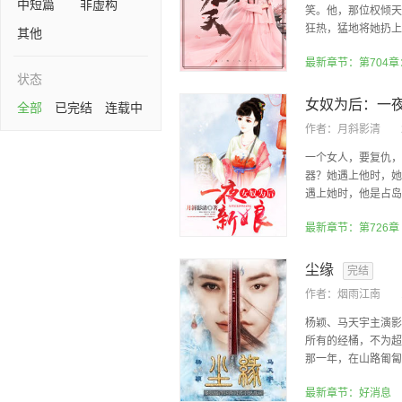
中短篇
非虚构
笑。他，那位权倾天
狂热，猛地将她扔上了
其他
最新章节：第704
状态
女奴为后：一
全部
已完结
连载中
作者：
月斜影清
一个女人，要复仇，
器？她遇上他时，她
遇上她时，他是占岛为
最新章节：第726章
尘缘
完结
作者：
烟雨江南
杨颖、马天宇主演影
所有的经桶，不为超
那一年，在山路匍匐，
最新章节：好消息