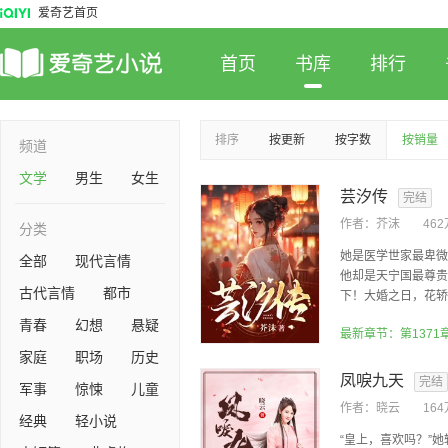
爱奇艺首页
首页
书库
排行
排序
按更新
按字数
按销量
频道
文学
男生
女生
芸汐传
完结
作者：
芥沫
46
分类
她是医学世家最卑微
全部
现代言情
他却是天宁国最尊贵
古代言情
都市
下！大婚之日，花轿临
青春
幻想
悬疑
最新章节：第1371
家庭
职场
历史
凤唳九天
完结
军事
惊悚
儿童
作者：
晓云
16
经典
轻小说
“皇上，喜欢吗？”