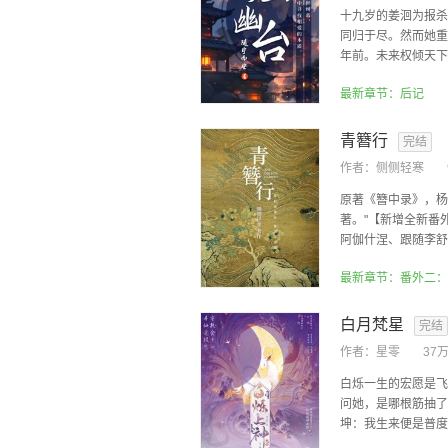
十九岁的姜洄为报杀
同归于尽。然而她重
年前。未来权倾天下、
最新章节：后记
青簪行
完结
作者：
侧侧轻寒
原著《簪中录》，杨
著。"【新增全新番
阿伽什涅、跟随李舒白
最新章节：番外二：
白月梵星
完结
作者：
星零
37
白烁一生的宏愿是飞
问她，是哪根筋抽了
坤：我生来便是普度众