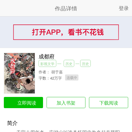
作品详情
登录
成都府
影视文学
历史
历史
作者：
胡于嘉
连载中
字数：42万字
加入书架
下载阅读
立即阅读
简介
天宝十四年冬，安禄山以诛杀杨国忠为名起兵范阳，