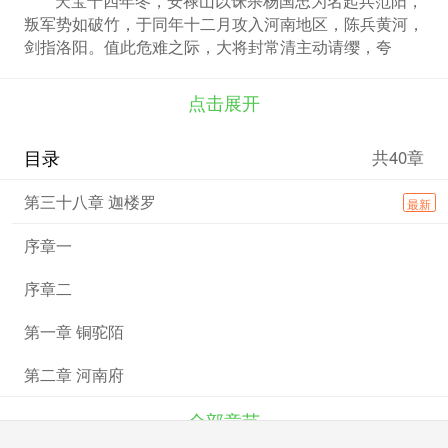
叛军势如破竹，于同年十二月攻入河南地区，陈兵黄河，
剑指洛阳。值此危难之际，大将封常清主动请缨，夸
下“旬日破贼”的豪言，在万众瞩目下尽发洛阳武库，征募
十万新军。然而这支仓促组建的军队难敌安禄山铁骑，封
点击展开
常清连战连溃，最终弃城西逃，致使洛阳防务彻底崩溃。
山河倾覆之际，解甲归田的安西老兵赵当阳挺身而出，联
目录
共40章
合洛中豪杰义士，与叛军展开了惨烈的巷战。小说通过赵
当阳这个小人物，串联起安史之乱前期洛阳保卫战中那些
第三十八章 迦楼罗
最新
可歌可泣的英雄故事，将史籍中寥寥几笔的英雄人物重新
呈现。在叛军合围的号角声中，被抛弃的洛阳百姓与守军
序章一
点燃了自保的血火烽烟，谱写了一曲军民同心、为众而战
的慷慨悲歌。
序章二
第一章 铜驼陌
第二章 河南府
全部章节