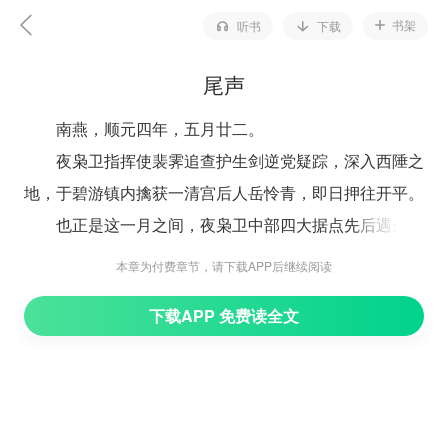
书架
听书
下载
尾声
南燕，顺元四年，五月廿二。
夜枭卫指挥使裴霁追查护生剑逆党疑踪，深入西陲之
地，于碧游镇内擒获一清宫后人岳怜青，即日押往开平。
也正是这一月之间，夜枭卫中部四大据点先后遇袭，
武林中亦发数起灭门惨案，血印直指护生剑，掀起轩然大
本章为付费章节，请下载APP后继续阅读
波，争议四起。
下载APP 免费读全文
不知僧假托闭关破障，昧地瞒天，率心腹部众出京南
下，以备接应