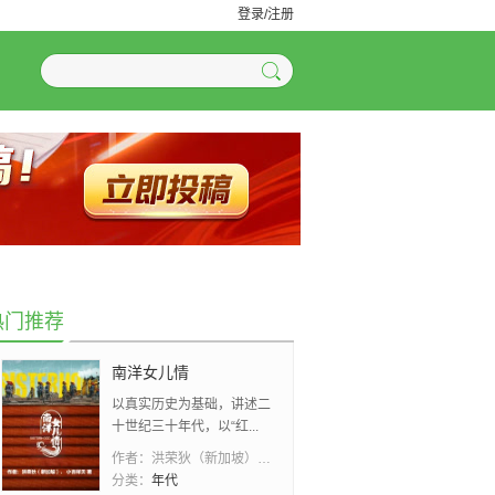
登录/注册
热门推荐
南洋女儿情
以真实历史为基础，讲述二
十世纪三十年代，以“红...
作者：
洪荣狄（新加坡）、 小吉祥天
分类：
年代