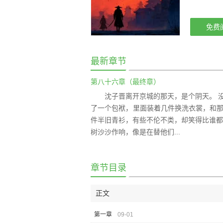
免费
最新章节
第八十六章（最终章）
沈子晋离开京城的那天，是个阴天。 
了一个包袱，里面装着几件换洗衣裳，和那
件半旧青衫，有些不伦不类，却笑得比谁都
树沙沙作响，像是在替他们...
章节目录
正文
第一章
09-01