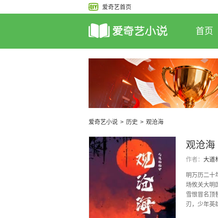
爱奇艺首页
首页
爱奇艺小说
>
历史
>
观沧海
观沧海
作者：
大道
明万历二十
场攸关大明
雪恨冒名顶
刃，少年英
血染的太极旗