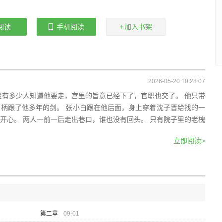
阅读
手机阅读
加入书架
2026-05-20 10:28:07
没有多少人知道他要走，宫里的旨意已经下了，官职也交了。 他只带
柄跟了他多年的剑。 张小白跟在他后面，身上穿着沈子晋给找的一
开心。 两人一前一后走出巷口，谁也没有回头。 只有院子里的老槐
立即阅读>
第二章
09-01