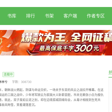
书库
排行
书架
客户端
作者专区
连载中
林林兮
字数：
308730
年，朝鲜战火燃起，阴谋与命运交织，一场关乎东亚的风云之战拉开帷幕。在这
国运的三国之战中，少年将军顾云为家国大义卧薪尝胆，市井无赖张小白为报仇
替。就此，双子虽如云泥之别，却在边境孤城因缘际会，从毒计相戕到生死共
雄吞风吻雪，笑看潮落星沉。
与日...