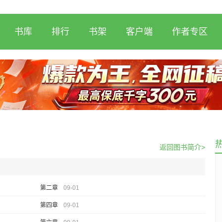
书库
排行
书架
客户端
作者专区
返回图书简介>
第二章
09-01
第四章
09-01