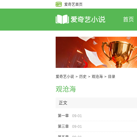
爱奇艺首页
首页
爱奇艺小说
>
历史
>
观沧海
>
目录
观沧海
正文
第一章
09-01
第三章
09-01