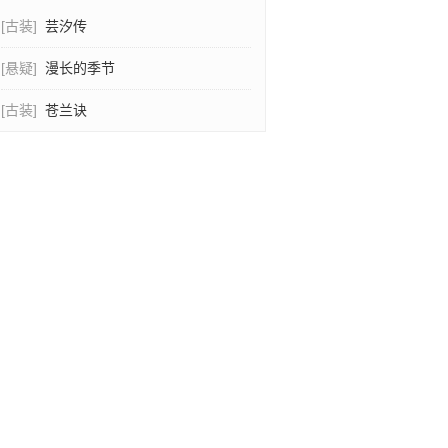
[古装]
芸汐传
[悬疑]
漫长的季节
[古装]
苍兰诀