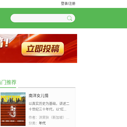
登录/注册
热门推荐
南洋女儿情
以真实历史为基础，讲述二
十世纪三十年代，以“红...
作者：
洪荣狄（新加坡）、 小吉祥天
分类：
年代