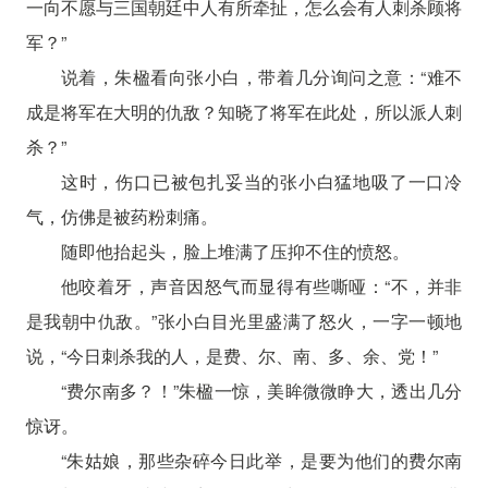
一向不愿与三国朝廷中人有所牵扯，怎么会有人刺杀顾将
军？”
说着，朱楹看向张小白，带着几分询问之意：“难不
成是将军在大明的仇敌？知晓了将军在此处，所以派人刺
杀？”
这时，伤口已被包扎妥当的张小白猛地吸了一口冷
气，仿佛是被药粉刺痛。
随即他抬起头，脸上堆满了压抑不住的愤怒。
他咬着牙，声音因怒气而显得有些嘶哑：“不，并非
是我朝中仇敌。”张小白目光里盛满了怒火，一字一顿地
说，“今日刺杀我的人，是费、尔、南、多、余、党！”
“费尔南多？！”朱楹一惊，美眸微微睁大，透出几分
惊讶。
“朱姑娘，那些杂碎今日此举，是要为他们的费尔南