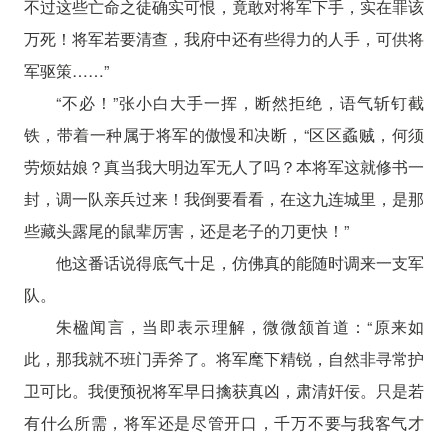
不过这些亡命之徒确实可恨，竟敢对将军下手，实在罪该
万死！将军若要清查，我府中还有些得力的人手，可供将
军驱策……”
“不必！”张小白大手一挥，断然拒绝，语气斩钉截
铁，带着一种属于将军的傲慢和决断，“区区蟊贼，何须
劳烦姑娘？真当我大明边军无人了吗？本将军这就修书一
封，调一队亲兵过来！我倒要看看，在这九连城里，是那
些藏头露尾的鼠辈厉害，还是老子的刀更快！”
他这番话说得底气十足，仿佛真的能随时调来一支军
队。
朱楹闻言，当即表示理解，微微颔首道：“原来如
此，那我就不班门弄斧了。将军麾下精锐，自然非寻常护
卫可比。我便预祝将军早日擒获真凶，肃清奸佞。只是若
有什么所需，将军还是尽管开口，千万不要与我客气才