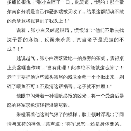
多船长报仇！”张小白啐了一口，叱骂道，“妈的！那个费
尔南多分明是自己作恶多端被天收了，结果这群阴魂不散
的余孽竟将账算到了我头上！”
说着，张小白又眯起眼睛，愤恨道：“他们不敢去找
沈子晋的麻烦，反而来杀我，真当老子是泥捏的不
成？！”
越说越气，张小白话落猛地一拍身旁的茶桌，震得桌
上茶盏哐当作响，“岂有此理！此事绝不能就这么算了！
老子非要把他这些藏头露尾的残党余孽一个个揪出来，剁
碎了喂鱼不可！不肃清这帮祸害，老子就不姓顾！”
他眼中闪烁着一种睚眦必报的凶光，将一个受袭后暴
怒的将军形象演绎得淋漓尽致。
朱楹看着他这副气狠了的模样，脸上顿时浮现出了同
情与支持的神色，柔声道：“将军息怒，还是身体要紧。