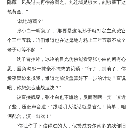
隐藏，风头过去再徐徐图之。九连城足够大，能够藏下这
笔黄金。”
“就地隐藏？”
张小白一听急了，“那要是这龟孙子就打定主意藏它
个三年五载，咱们难道也在这鬼地方耗上三年五载不成？
老子可等不起！”
沈子晋抬眸，冰冷的目光仿佛能看穿张小白的所有心
思，唇角勾起一抹毫不掩饰的讥诮：“行了，别演了。你
夤夜冒险来找我，难道之前没盘算好下一步的计划？直说
吧，你想怎么速战速决？”
被直接戳穿，张小白也不尴尬，反而嘿嘿一笑，凑近
了些，压低声音道：“跟聪明人说话就是省劲！简单，咱
俩配合，演一出戏！”
“你让你手下信得过的人，假扮成费尔南多的残部旧