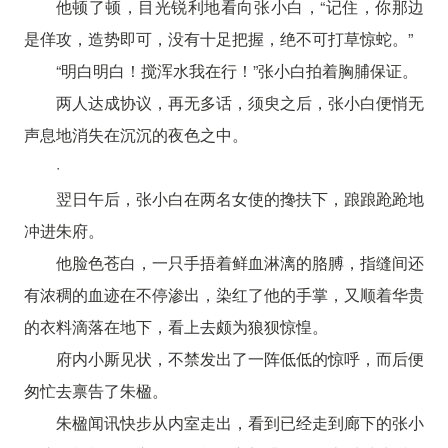
他顿了顿，目光锐利地看向张小白，“记住，你那边
是佯攻，造势即可，没有十足把握，绝不可打草惊蛇。”
“明白明白！搅浑水我在行！”张小白拍着胸脯保证。
两人达成协议，再无多话，须臾之后，张小白便悄无
声息地消失在沉沉的夜色之中。
·
翌日午后，张小白在两名女使的搀扶下，踉踉跄跄地
冲进朱府。
他脸色苍白，一只手捂着鲜血淋漓的胳膊，指缝间还
有浓稠的血迹在不停渗出，染红了他的手掌，又顺着华贵
的衣料滴落在地下，看上去颇为狼狈惊惶。
府内小厮见状，不禁发出了一阵低低的惊呼，而后便
匆忙去禀告了朱楹。
朱楹闻讯快步从内室走出，看到已经走到廊下的张小