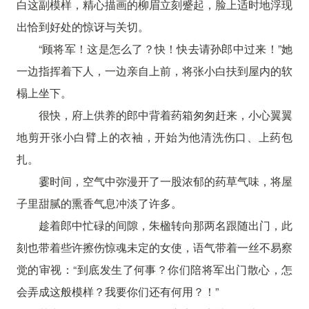
白这副模样，精心描画的柳眉立刻蹙起，脸上适时地浮现
出恰到好处的惊讶与关切。
“顾将军！这是怎么了？快！快去请孙郎中过来！”她
一边指挥着下人，一边亲自上前，将张小白扶到屋内的软
榻上坐下。
很快，府上供养的郎中背着药箱匆匆赶来，小心翼翼
地剪开张小白臂上的衣袖，开始为他清洗伤口、上药包
扎。
霎时间，空气中弥漫开了一股浓郁的药草气味，将屋
子里甜腻的熏香气息冲淡了许多。
趁着郎中忙碌的间隙，朱楹转向那两名跟随出门，此
刻也带着些许擦伤惊魂未定的女使，语气带着一丝不易察
觉的审视：“到底发生了何事？你们陪将军出门散心，怎
会弄成这般模样？我要你们还有何用？！”