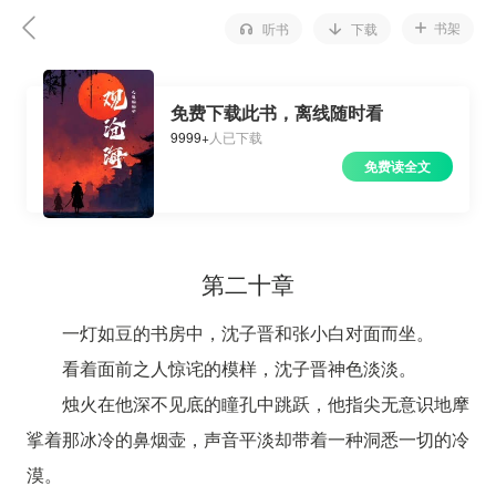
书架
听书
下载
免费下载此书，离线随时看
9999+
人已下载
免费读全文
第二十章
一灯如豆的书房中，沈子晋和张小白对面而坐。
看着面前之人惊诧的模样，沈子晋神色淡淡。
烛火在他深不见底的瞳孔中跳跃，他指尖无意识地摩
挲着那冰冷的鼻烟壶，声音平淡却带着一种洞悉一切的冷
漠。