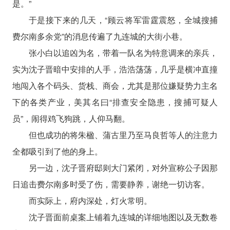
是。”
于是接下来的几天，“顾云将军雷霆震怒，全城搜捕
费尔南多余党”的消息传遍了九连城的大街小巷。
张小白以追凶为名，带着一队名为特意调来的亲兵，
实为沈子晋暗中安排的人手，浩浩荡荡，几乎是横冲直撞
地闯入各个码头、货栈、商会，尤其是那位嫌疑势力主名
下的各类产业，美其名曰“排查安全隐患，搜捕可疑人
员”，闹得鸡飞狗跳，人仰马翻。
但也成功的将朱楹、蒲古里乃至马良哲等人的注意力
全都吸引到了他的身上。
另一边，沈子晋府邸则大门紧闭，对外宣称公子因那
日追击费尔南多时受了伤，需要静养，谢绝一切访客。
而实际上，府内深处，灯火常明。
沈子晋面前桌案上铺着九连城的详细地图以及无数卷