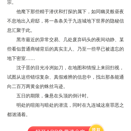
宗。
他麾下那些精于潜伏和打探的属下，如同幽灵般昼夜
不息地出入府邸，将一条条关于九连城地下世界的隐秘信
息汇聚于此。
黑市最近的异常交易、几处废弃码头的夜间动静、某
些看似普通商铺背后的真实主人、乃至一些早已被遗忘的
地下密室……
沈子晋的目光冷冽如刀，在地图和情报上来回扫视，
试图从这些错综复杂、真假难辨的信息中，找出那条能通
向二百万两黄金的蛛丝马迹。
五日的期限，像悬在头顶的倒计时。
明处的喧闹与暗处的潜流，同时在九连城这座罪恶之
都汹涌着。