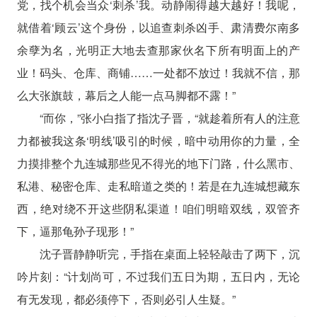
党，找个机会当众‘刺杀’我。动静闹得越大越好！我呢，
就借着‘顾云’这个身份，以追查刺杀凶手、肃清费尔南多
余孽为名，光明正大地去查那家伙名下所有明面上的产
业！码头、仓库、商铺……一处都不放过！我就不信，那
么大张旗鼓，幕后之人能一点马脚都不露！”
“而你，”张小白指了指沈子晋，“就趁着所有人的注意
力都被我这条‘明线’吸引的时候，暗中动用你的力量，全
力摸排整个九连城那些见不得光的地下门路，什么黑市、
私港、秘密仓库、走私暗道之类的！若是在九连城想藏东
西，绝对绕不开这些阴私渠道！咱们明暗双线，双管齐
下，逼那龟孙子现形！”
沈子晋静静听完，手指在桌面上轻轻敲击了两下，沉
吟片刻：“计划尚可，不过我们五日为期，五日内，无论
有无发现，都必须停下，否则必引人生疑。”