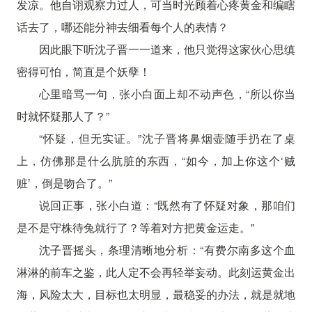
发凉。他自诩观察力过人，可当时光顾着心疼黄金和编瞎
话去了，哪还能分神去细看每个人的表情？
因此眼下听沈子晋一一道来，他只觉得这家伙心思缜
密得可怕，简直是个妖孽！
心里暗骂一句，张小白面上却不动声色，“所以你当
时就怀疑那人了？”
“怀疑，但无实证。”沈子晋将鼻烟壶随手扔在了桌
上，仿佛那是什么肮脏的东西，“如今，加上你这个‘贼
赃’，倒是吻合了。”
说回正事，张小白道：“既然有了怀疑对象，那咱们
是不是守株待兔就行了？等着对方把黄金运走。”
沈子晋摇头，条理清晰地分析：“有费尔南多这个血
淋淋的前车之鉴，此人定不会再轻举妄动。此刻运黄金出
海，风险太大，目标也太明显，最稳妥的办法，就是就地