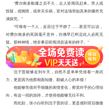
“费尔南多船爆之后不久，众人皆闻讯赶来。旁人或
惊疑，或惋惜，或幸灾乐祸，皆对这场突如其来的爆炸充
满探究。”
“可唯有一个人，反应过于平静了……甚至可以说，
对费尔南多的死因毫不意外，仿佛早已料定此人必死无
疑。那种神情，绝非事后听闻消息该有的样子。”
沈子晋能够走到今天，自然不是单单凭借着一身武
力，更是因为他那相面知微、勘破人心的本领！
他能够凭借对手细微的表情变化，察觉对手的心理动
向，有这一招的加持，才使得他能够无往不利。
而此刻，张小白听到沈子晋的话，更是感到背后微微