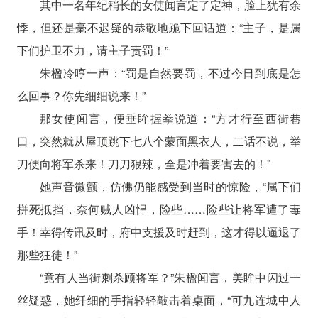
其中一名年纪稍长的女使闻言定了定神，脸上犹有余
悸，但还是毫不迟疑的恭敬地跪下回话道：“主子，是属
下们护卫不力，请主子责罚！”
朱楹冷哼一声：“罚是自然要罚，不过今日到底是怎
么回事？你先细细说来！”
那女使闻言，便垂眸握拳说道：“方才行至西街巷
口，突然就从屋顶跳下七八个蒙面黑衣人，二话不说，举
刀便向将军杀来！刀刀狠辣，全是冲着要害去的！”
她声音微颤，仿佛仍能感受到当时的惊险，“属下们
拼死抵挡，奈何贼人凶悍，险些……险些让将军遭了毒
手！幸得传讯及时，府中支援及时赶到，这才得以逼退了
那些狂徒！”
“竟有人当街刺杀顾将军？”朱楹闻言，美眸中闪过一
丝疑惑，她纤细的手指轻轻敲击着桌面，“可九连城中人