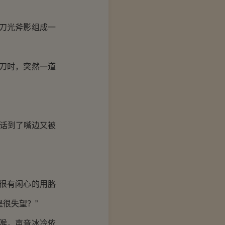
刀光斧影组成一
刀时，突然一道
话到了嘴边又被
很有闲心的用胳
很失望？”
喉，声音冰冷依