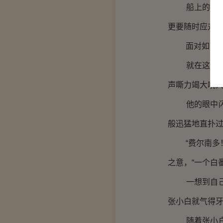
船上的水手们
更要随时应对
面对如此多重
就在这混乱之
声嘶力竭大吼
他的眼中闪过
般迅猛地直扑
“费尔南多！
之意，“一个白
一想到自己的
张小白就气得
随着张小白的