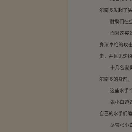
尔南多发起了
雕鸮们在空中
面对这突如其
身法卓绝的攻
击，并且迅速
十几名彪悍的
尔南多的身前
这些水手个个
张小白透过人
自己的水手们
尽管张小白身