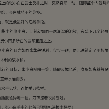
的张小白在武士反扑之时，突然身形一动，随即整个人就瞬
，长白林鸮王的绝技。
就是他最好的隐藏手段。
中的张小白，此刻就如同一尾滑溜的泥鳅，夜幕下几个轻盈
了费尔南多所在的豪华宝船之上。
白的目光如同鹰隼般锐利，仅仅一眼，便迅速锁定了甲板角
橡木制的淡水桶。
的目标，张小白咧嘴一笑，随即反握匕首，身形如鬼魅般贴
，直奔水桶而去。
手见状，连忙举刀欲拦。
肢诡异地一扭，刀锋擦着衣角划过。
张小白手中的匕首已狠狠扎进橡木桶壁！