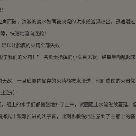
！
而破，清澈的淡水如同被决堤的洪水般汹涌喷出，迅速漫过
缝隙，快速地流向底舱！
以让舱底的火药全部失效！
了我们的火药！”一名负责指挥的小头目见状，绝望地嘶吼起来
敌，一旦底舱内储存的火药桶被水浸透，他们依仗的火器优
因此逆转！
船上的水手们都慌张地扑了上来，试图阻止水流继续蔓延，但
武士艰难推进的沈子晋，此刻也敏锐地注意到了主船上的骚