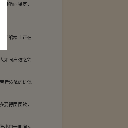
保持航向稳定，
定了船楼上正在
人如同离弦之箭
带着浓浓的讥讽
多耍得团团转，
张小白一同向费