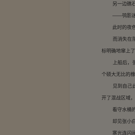
另一边礁石上
——鸮影迷踪
此时的夜色，
而消失在阴影
标明确地窜上
上船后，张小
个硕大无比的
见到自己此行
开了混战区域
看守水桶的水
却见张小白腰
寒光连闪间，