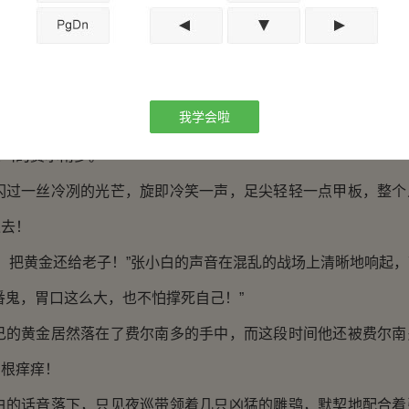
不仅要全力抵挡从空中袭来的猛烈攻击，还要同时操控船只
那些突然跳上船来的凶猛武士。
的压力，水手们不禁有些顾此失彼，整个船上一片混乱。
我学会啦
中，张小白解决完主船上的水源后，他的目光立刻敏锐地锁
大叫的费尔南多。
一丝冷冽的光芒，旋即冷笑一声，足尖轻轻一点甲板，整个
过去！
把黄金还给老子！”张小白的声音在混乱的战场上清晰地响起，
番鬼，胃口这么大，也不怕撑死自己！”
黄金居然落在了费尔南多的手中，而这段时间他还被费尔南
牙根痒痒！
话音落下，只见夜巡带领着几只凶猛的雕鸮，默契地配合着