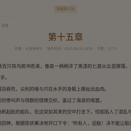
阅读到17%
目录
第十五章
作者：
大道林林兮
发布时间：
2025-09-25 18:55
字数：
3,773
只鸮鸟俯冲而来，像是一柄柄淬了黑漆的匕首从云层掷落，
水手。
吞吃，尖利的喙与爪在水手的身躯上撕扯出血肉。
惨叫声与鸮群的怪啸交织，盖过了海浪的喧嚣。
起航的船队，在这突如其来的空中打击下，彻底陷入了混乱
神，根据现状果决地开口下令：“所有人，迎敌！决不能让船只