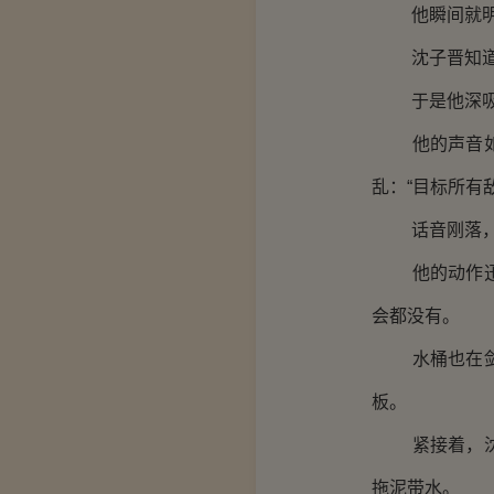
他瞬间就明白
沈子晋知道，
于是他深吸了
他的声音如寒
乱：“目标所有
话音刚落，他
他的动作迅猛
会都没有。
水桶也在剑光
板。
紧接着，沈子
拖泥带水。