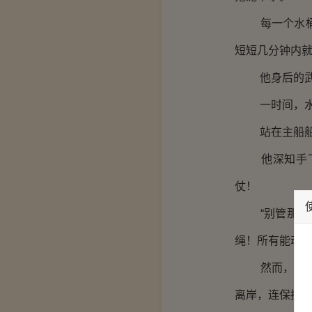
每一个水桶被
短短几分钟内
他身后的武士
一时间，水流
站在主船船楼
他深知手下随
仗！
“别管那些鸟
绳！所有能动的
然而，上有好
离岸，连保持