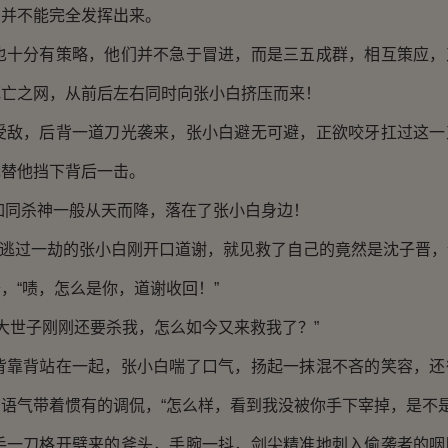
力并不能完全发挥出来。
分有策略，他们并不急于冒进，而是三五成群，相互策应，
死亡之网，从前后左右同时向张小白挤压而来！
，后背一道刀光袭来，张小白避无可避，正欲咬牙扛过这一
现替他挡下背后一击。
杀神一般从天而降，落在了张小白身边！
逃过一劫的张小白刚开口道谢，就见救了自己的竟然是沈子晋，
，“啧，怎么是你，道谢收回！”
世子刚刚还要杀我，怎么如今又来救我了？”
背站在一起，张小白喘了口气，扬起一抹混不吝的笑容，还
语气带着惯有的调侃，“怎么样，看到我没被你手下宰掉，是不是
刀格开劈来的斧头，手腕一抖，剑尖精准地刺入偷袭者的咽