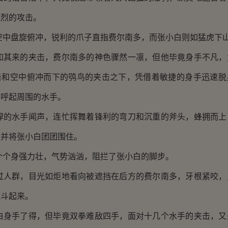
猛烈的攻击。
盘旋俯冲，锐利的爪子直指费尔南多，而张小白则如猛虎下山
来的夹击，费尔南多的神色骤然一凛，但他毕竟身手不凡，
击和空中俯冲而下的鸮鸟的夹击之下，凭借着敏捷的身手迅速脱
招呼起周围的水手。
水手闻声，连忙挥舞着锋利的弯刀和沉重的斧头，蜂拥而上
，并将张小白团团围住。
身强力壮，气势汹汹，阻拦了张小白的脚步。
群，目光如炬地看向被遮挡在后方的费尔南多，牙根紧咬，
缠斗起来。
手了得，但毕竟双拳难敌四手，面对十几个水手的夹击，又