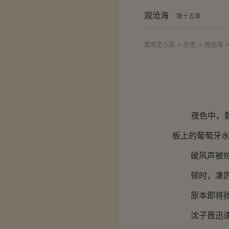
观沧海
第十五章
爱奇艺小说
>
历史
>
观沧海
>
夜色中，数百
板上的葡萄牙
破风声被绒羽
顿时，凄厉的
原本即将扬帆
沈子晋迅速回