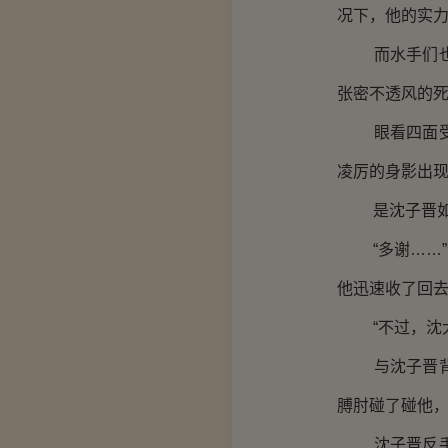
况下，他的实
而水手们也十
张密不透风的
眼看四面受敌
凌厉的身影出
是沈子晋如同
“多谢……”
他迅速收了回去
“不过，沈大
与沈子晋背靠
膊肘碰了碰他，
沈子晋反手一