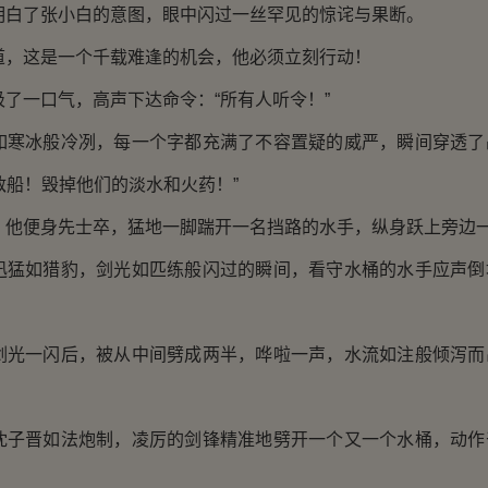
了张小白的意图，眼中闪过一丝罕见的惊诧与果断。
这是一个千载难逢的机会，他必须立刻行动！
一口气，高声下达命令：“所有人听令！”
冰般冷冽，每一个字都充满了不容置疑的威严，瞬间穿透了
敌船！毁掉他们的淡水和火药！”
便身先士卒，猛地一脚踹开一名挡路的水手，纵身跃上旁边
如猎豹，剑光如匹练般闪过的瞬间，看守水桶的水手应声倒
一闪后，被从中间劈成两半，哗啦一声，水流如注般倾泻而
晋如法炮制，凌厉的剑锋精准地劈开一个又一个水桶，动作