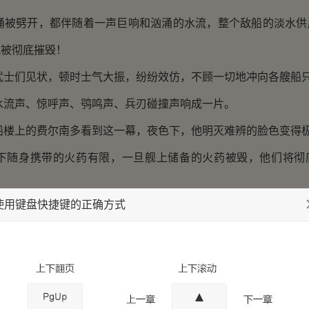
劈开，都伴随着一声巨响和汹涌的水流，整个敌船的淡水供
就被彻底摧毁！
们见状，顿时士气大振，纷纷效仿，不顾一切地冲向各艘船
声、惊呼声、鸮鸣声、兵刃碰撞声响成一片。
上的费尔南多看到这一幕，夜色下，他明灭难辨的脸色变得
身携带的火药有限，一旦舰上储备的火药被毁，他们将彻
使用键盘快捷键的正确方式
了！别管他们了！”他声嘶力竭地大吼，声音因恐惧而变调，“
人去划桨！离开这里！快！”
似无穷无尽的鸮鸟疯狂袭扰，下有沈子晋的武士拼命破坏和
稳定都极其困难。