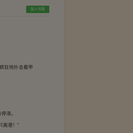
加入书架
疯狂地扑击着甲
与停滞。
离港！”