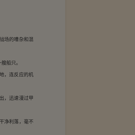
战场的嘈杂和混
一艘船只。
地，连反应的机
出，迅速漫过甲
干净利落，毫不