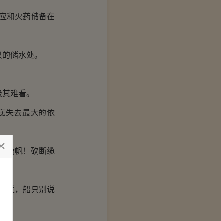
应和火药储备在
只的储水处。
极其难看。
底失去最大的依
升满帆！砍断缆
阻拦，船只别说