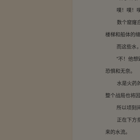
噗！噗！噗
数个窟窿应声
楼梯和船体的
而这些水，足
“不！他想毁
恐惧和无奈。
水是火药的天
整个战局也将
所以顷刻间，
正在下方指挥
来的水流。