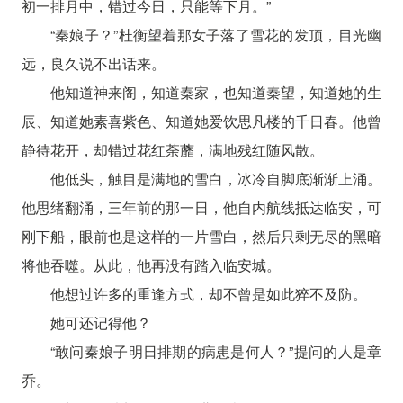
初一排月中，错过今日，只能等下月。”
“秦娘子？”杜衡望着那女子落了雪花的发顶，目光幽
远，良久说不出话来。
他知道神来阁，知道秦家，也知道秦望，知道她的生
辰、知道她素喜紫色、知道她爱饮思凡楼的千日春。他曾
静待花开，却错过花红荼蘼，满地残红随风散。
他低头，触目是满地的雪白，冰冷自脚底渐渐上涌。
他思绪翻涌，三年前的那一日，他自内航线抵达临安，可
刚下船，眼前也是这样的一片雪白，然后只剩无尽的黑暗
将他吞噬。从此，他再没有踏入临安城。
他想过许多的重逢方式，却不曾是如此猝不及防。
她可还记得他？
“敢问秦娘子明日排期的病患是何人？”提问的人是章
乔。