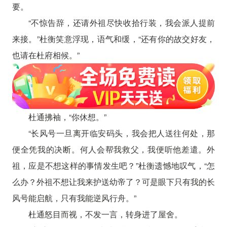
要。
“不惊告辞，还请外祖尽快收拾行装，我会派人提前
来接。”杜衡笑意浮现，语气和缓，“还有你的故交好友，
也请在杜府相候。”
杜通拂袖，“你休想。”
“长风号一旦离开临安码头，我会把人送往何处，那
便全凭我的决断。何人会帮我救父，我便听他差遣。外
祖，应是不想这样的事情发生吧？”杜衡遗憾地叹气，“怎
么办？外祖不想让我来护送幼帝了？可是眼下只有我的长
风号能启航，只有我能逆风行舟。”
杜通怒目而视，不发一言，转身进了屋舍。