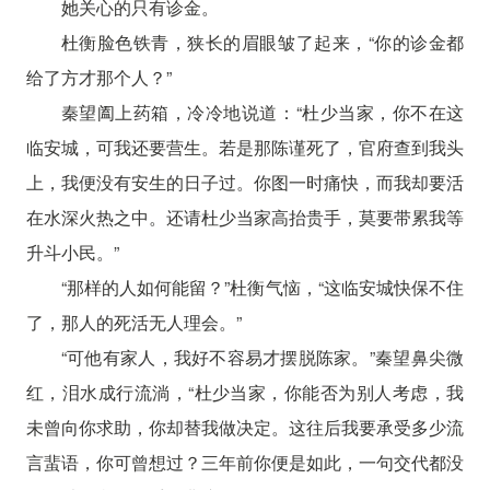
她关心的只有诊金。
杜衡脸色铁青，狭长的眉眼皱了起来，“你的诊金都
给了方才那个人？”
秦望阖上药箱，冷冷地说道：“杜少当家，你不在这
临安城，可我还要营生。若是那陈谨死了，官府查到我头
上，我便没有安生的日子过。你图一时痛快，而我却要活
在水深火热之中。还请杜少当家高抬贵手，莫要带累我等
升斗小民。”
“那样的人如何能留？”杜衡气恼，“这临安城快保不住
了，那人的死活无人理会。”
“可他有家人，我好不容易才摆脱陈家。”秦望鼻尖微
红，泪水成行流淌，“杜少当家，你能否为别人考虑，我
未曾向你求助，你却替我做决定。这往后我要承受多少流
言蜚语，你可曾想过？三年前你便是如此，一句交代都没