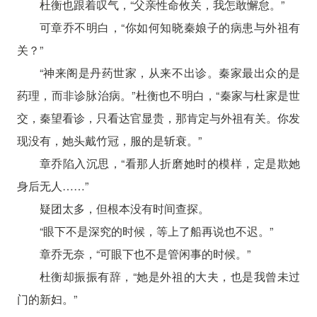
杜衡也跟着叹气，“父亲性命攸关，我怎敢懈怠。”
可章乔不明白，“你如何知晓秦娘子的病患与外祖有
关？”
“神来阁是丹药世家，从来不出诊。秦家最出众的是
药理，而非诊脉治病。”杜衡也不明白，“秦家与杜家是世
交，秦望看诊，只看达官显贵，那肯定与外祖有关。你发
现没有，她头戴竹冠，服的是斩衰。”
章乔陷入沉思，“看那人折磨她时的模样，定是欺她
身后无人……”
疑团太多，但根本没有时间查探。
“眼下不是深究的时候，等上了船再说也不迟。”
章乔无奈，“可眼下也不是管闲事的时候。”
杜衡却振振有辞，“她是外祖的大夫，也是我曾未过
门的新妇。”