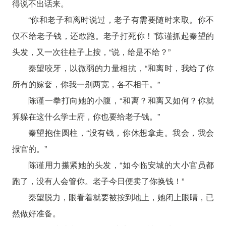
得说不出话来。
“你和老子和离时说过，老子有需要随时来取。你不
仅不给老子钱，还敢跑。老子打死你！”陈谨抓起秦望的
头发，又一次往柱子上按，“说，给是不给？”
秦望咬牙，以微弱的力量相抗，“和离时，我给了你
所有的嫁奁，你我一别两宽，各不相干。”
陈谨一拳打向她的小腹，“和离？和离又如何？你就
算躲在这什么学士府，你也要给老子钱。”
秦望抱住圆柱，“没有钱，你休想拿走。我会，我会
报官的。”
陈谨用力攥紧她的头发，“如今临安城的大小官员都
跑了，没有人会管你。老子今日便卖了你换钱！”
秦望脱力，眼看着就要被按到地上，她闭上眼睛，已
然做好准备。