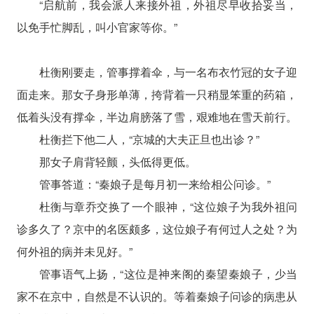
“启航前，我会派人来接外祖，外祖尽早收拾妥当，
以免手忙脚乱，叫小官家等你。”
杜衡刚要走，管事撑着伞，与一名布衣竹冠的女子迎
面走来。那女子身形单薄，挎背着一只稍显笨重的药箱，
低着头没有撑伞，半边肩膀落了雪，艰难地在雪天前行。
杜衡拦下他二人，“京城的大夫正旦也出诊？”
那女子肩背轻颤，头低得更低。
管事答道：“秦娘子是每月初一来给相公问诊。”
杜衡与章乔交换了一个眼神，“这位娘子为我外祖问
诊多久了？京中的名医颇多，这位娘子有何过人之处？为
何外祖的病并未见好。”
管事语气上扬，“这位是神来阁的秦望秦娘子，少当
家不在京中，自然是不认识的。等着秦娘子问诊的病患从