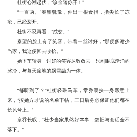
杜衡心潮起伏，“诊金随你开！”
“一百两。”秦望犹豫，伸出一根食指，指尖长了冻
疮，已经裂开。
杜衡不忍再看，“成交。”
秦望的脸上有了笑容，带着一丝讨好，“那便多谢少
当家，我这便回去收拾。”
她下车转身，讨好的笑容尽数敛去，只剩眼底渐涌的
冰冷，与幕天席地的飘雪融为一体。
“都听到了？”杜衡轻敲马车，章乔裹挟一身寒意上
来，“按她方才说的名单下帖，三日后务必保证他们都在
长风号上。”
章乔长叹，“杜少当家果然好本事，叙旧与套话全不
落下。”