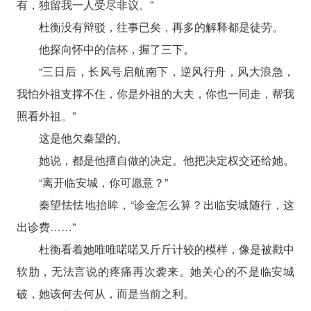
有，独留我一人受尽非议。”
杜衡没有辩驳，往事已矣，再多的解释都是徒劳。
他探向怀中的信杯，握了三下。
“三日后，长风号启航南下，逆风行舟，风大浪急，
我怕外祖支撑不住，你是外祖的大夫，你也一同走，帮我
照看外祖。”
这是他欠秦望的。
她说，都是他擅自做的决定。他把决定权交还给她。
“离开临安城，你可愿意？”
秦望怯怯地抬眸，“诊金怎么算？出临安城随行，这
出诊费……”
杜衡看着她唯唯喏喏又斤斤计较的模样，像是被戳中
软肋，无法言说的疼痛再次袭来。她关心的不是临安城
破，她该何去何从，而是当前之利。