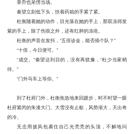
章乔也呆愣当场。
秦望立刻低下头，扶着药箱的手紧了紧。
杜衡随着她的动作，目光落在她的手上，那双冻得发
紫的手上，除了伤痕之外，还有红肿的冻疮。
杜衡的声音在发抖，“五倍诊金，能否插个队？”
“十倍，今日便可。”
“成交。”秦望达到目的，没有再犹豫，“杜少当家稍
待。”
“门外马车上等你。”
到了杜府门外，杜衡焦急地来回踱步，时不时望一眼
杜府紧闭的朱漆大门。大雪没有止歇，风势渐大，天出奇
的冷。
无念用披风包裹住自己光秃秃的头顶，不解地问