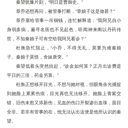
秦望犹豫片刻，“明日是曹御史。”
章乔还想再问，被管事打断，“章娘子这是做甚？”
章乔塞给管事一吊铜钱，连忙解释道：“我阿兄自小
身弱多病，遍寻名医也不见起色，听闻神来阁以丹药传
世，不知秦娘子可有空给我阿兄看诊？”
杜衡急忙阻止，“小乔，不得无礼，莫要为难秦娘
子。秦娘子莫怪，舍妹唐突。”
秦望低着头突然抬起，“诊金如何算？正月出诊费是
平日的三倍，药金另算。”
杜衡正想移开目光，不想与她对视，但眼角余光捕捉
到她脸上累累伤痕，目光再也无法移开。她脸上青紫交
错，旧伤未愈又添新伤，见血的伤口开裂渗出血珠，面目
全非。若非有管事的在，他无法认出这便是他所认识的秦
望。