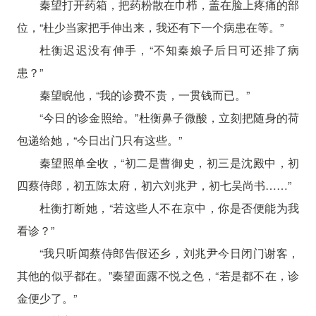
秦望打开药箱，把药粉散在巾栉，盖在脸上疼痛的部
位，“杜少当家把手伸出来，我还有下一个病患在等。”
杜衡迟迟没有伸手，“不知秦娘子后日可还排了病
患？”
秦望睨他，“我的诊费不贵，一贯钱而已。”
“今日的诊金照给。”杜衡鼻子微酸，立刻把随身的荷
包递给她，“今日出门只有这些。”
秦望照单全收，“初二是曹御史，初三是沈殿中，初
四蔡侍郎，初五陈太府，初六刘兆尹，初七吴尚书……”
杜衡打断她，“若这些人不在京中，你是否便能为我
看诊？”
“我只听闻蔡侍郎告假还乡，刘兆尹今日闭门谢客，
其他的似乎都在。”秦望面露不悦之色，“若是都不在，诊
金便少了。”