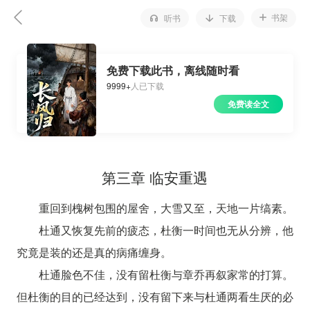
书架
听书
下载
免费下载此书，离线随时看
9999+
人已下载
免费读全文
第三章 临安重遇
重回到槐树包围的屋舍，大雪又至，天地一片缟素。
杜通又恢复先前的疲态，杜衡一时间也无从分辨，他
究竟是装的还是真的病痛缠身。
杜通脸色不佳，没有留杜衡与章乔再叙家常的打算。
但杜衡的目的已经达到，没有留下来与杜通两看生厌的必