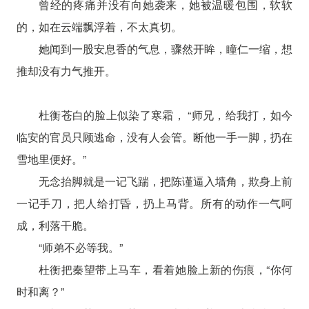
曾经的疼痛并没有向她袭来，她被温暖包围，软软
的，如在云端飘浮着，不太真切。
她闻到一股安息香的气息，骤然开眸，瞳仁一缩，想
推却没有力气推开。
杜衡苍白的脸上似染了寒霜， “师兄，给我打，如今
临安的官员只顾逃命，没有人会管。断他一手一脚，扔在
雪地里便好。”
无念抬脚就是一记飞踹，把陈谨逼入墙角，欺身上前
一记手刀，把人给打昏，扔上马背。所有的动作一气呵
成，利落干脆。
“师弟不必等我。”
杜衡把秦望带上马车，看着她脸上新的伤痕，“你何
时和离？”