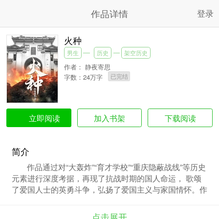
作品详情
登录
火种
男生
历史
架空历史
作者：
静夜寄思
已完结
字数：24万字
加入书架
下载阅读
立即阅读
简介
作品通过对“大轰炸”“育才学校”“重庆隐蔽战线”等历史
元素进行深度考据，再现了抗战时期的国人命运， 歌颂
了爱国人士的英勇斗争，弘扬了爱国主义与家国情怀。作
品讲述了唐明俊、温念君、曾景阳等一群因抗日战争而成
为难童（烈士遗孤）的人被育才学校收养，共同为共产主
点击展开