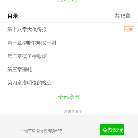
义事业而拼搏奋斗的故事。作品展现了为中华崛起而读书
的热血青年群像——他们曾选择了不同的路，但都走上了
目录
共18章
保卫中华的归途。
作品从真实历史的缝隙中抓准题材，用流行网文的创
第十八章大仇得报
最新
作方法讲好故事，塑造了具有历史创伤感、少年英雄感、
革命信念感的青年群像，生动而形象地阐述了何谓理想、
第一章柳暗花明又一村
何谓使命、何谓光荣，展现了当时的国人命运，铭刻了青
年革命者的时代精神。
第二章疯子徐敬塘
第三章噩耗
第四章唐明俊的蜕变
全部章节
爱奇艺文学
免费阅读
一键下载 爱奇艺阅读APP