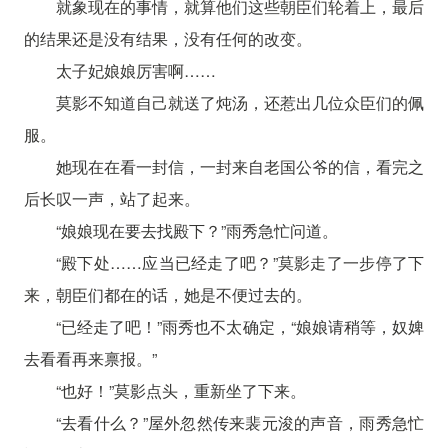
就象现在的事情，就算他们这些朝臣们轮着上，最后
的结果还是没有结果，没有任何的改变。
太子妃娘娘厉害啊……
莫影不知道自己就送了炖汤，还惹出几位众臣们的佩
服。
她现在在看一封信，一封来自老国公爷的信，看完之
后长叹一声，站了起来。
“娘娘现在要去找殿下？”雨秀急忙问道。
“殿下处……应当已经走了吧？”莫影走了一步停了下
来，朝臣们都在的话，她是不便过去的。
“已经走了吧！”雨秀也不太确定，“娘娘请稍等，奴婢
去看看再来禀报。”
“也好！”莫影点头，重新坐了下来。
“去看什么？”屋外忽然传来裴元浚的声音，雨秀急忙