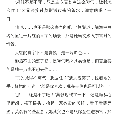
“规矩不是不守，只是这东宫如今这么晦气，让我怎
么住！”裴元浚接过莫影送过来的茶水，满意的喝了一
口。
“其实……也不是那么晦气的吧！”莫影道，脑海中莫
名的显过一片红的喜字的场景，那是她当初嫁入东宫时的
情景。
大红的喜字下不是喜悦，是一片血色……
柳眉不由的蹙了蹙，是晦气吗？其实也是，而更重要
的是她一点也不想去住……
“真的觉得不晦气，想去住？”裴元浚笑了，拉着她的
手，慵懒的问道，“若是你喜欢，现在去住也是可以的。”
“那……还是不了吧！”莫影迟缓了一下，还是顺从心
里所想，摇了摇头，抬起一双盈盈的美眸，看了看裴元
浚，莫名有的些羞意，她其实也不是很愿意住进东宫，如