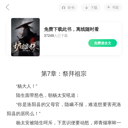
书架
听书
下载
免费下载此书，离线随时看
37249
人已下载
免费读全文
第7章：祭拜祖宗
“杨大人！”
陆生面带怒色，朝杨太安吼道：
“你是洛阳县的父母官，隐瞒不报，难道想要害死洛
阳县的居民么！”
杨太安被陆生呵斥，下意识便要动怒，师青烟寒眸一