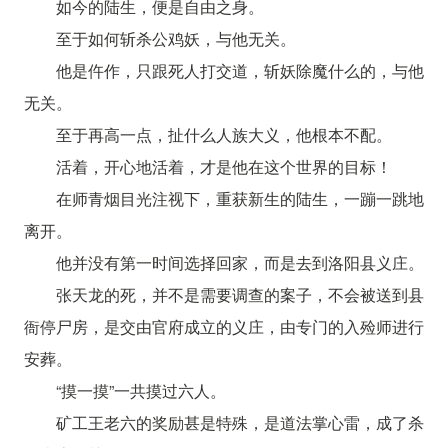
如今的陆生，便是自由之身。
至于如何斩杀公鸡妖，与他无关。
他是仵作，只跟死人打交道，斩妖除魔什么的，与他
无关。
至于再高一点，扯什么人族大义，他根本不配。
活着，开心地活着，才是他在这个世界的目标！
在师青烟目光注视下，重获新生的陆生，一蹦一跳地
离开。
他并没有第一时间选择回家，而是去到洛阳县义庄。
张天龙的死，并不是需要调查的案子，不会被送到县
衙停尸房，是交由官府成立的义庄，由专门的入殓师进行
安葬。
“摸一摸”一共摸过六人。
矿工王老六的奖励甚是特殊，是道法掌心雷，成了杀