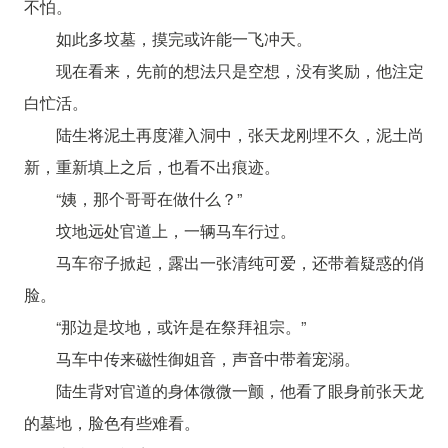
不怕。
如此多坟墓，摸完或许能一飞冲天。
现在看来，先前的想法只是空想，没有奖励，他注定
白忙活。
陆生将泥土再度灌入洞中，张天龙刚埋不久，泥土尚
新，重新填上之后，也看不出痕迹。
“姨，那个哥哥在做什么？”
坟地远处官道上，一辆马车行过。
马车帘子掀起，露出一张清纯可爱，还带着疑惑的俏
脸。
“那边是坟地，或许是在祭拜祖宗。”
马车中传来磁性御姐音，声音中带着宠溺。
陆生背对官道的身体微微一颤，他看了眼身前张天龙
的墓地，脸色有些难看。