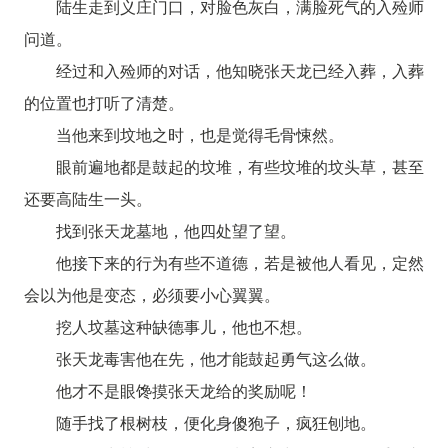
陆生走到义庄门口，对脸色灰白，满脸死气的入殓师
问道。
经过和入殓师的对话，他知晓张天龙已经入葬，入葬
的位置也打听了清楚。
当他来到坟地之时，也是觉得毛骨悚然。
眼前遍地都是鼓起的坟堆，有些坟堆的坟头草，甚至
还要高陆生一头。
找到张天龙墓地，他四处望了望。
他接下来的行为有些不道德，若是被他人看见，定然
会以为他是变态，必须要小心翼翼。
挖人坟墓这种缺德事儿，他也不想。
张天龙毒害他在先，他才能鼓起勇气这么做。
他才不是眼馋摸张天龙给的奖励呢！
随手找了根树枝，便化身傻狍子，疯狂刨地。