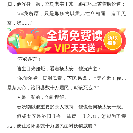
扫，他浑身一颤，立刻老实下来，跪在地上苦着脸说道：
“非我所愿，只是那妖物以我儿性命相逼，迫于无
奈，我……”
“不必多言！”
陆生目光如炬，看着杨太安，他沉声道：
“尔俸尔禄，民脂民膏，下民易虐，上天难欺！你儿
是条人命，洛阳县数十万居民，就该死么？”
人是自私的，他能理解。
若妖物以他重要的亲人挟持，他也会同杨太安一般。
但杨太安是洛阳县令，掌管一县之地，怎能为了亲
儿，便让洛阳县数十万居民面对妖物威胁？