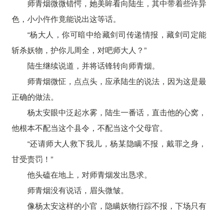
师青烟微微错愕，她美眸看向陆生，其中带着些许异
色，小小仵作竟能说出这等话。
“杨大人，你可暗中给藏剑司传递情报，藏剑司定能
斩杀妖物，护你儿周全，对吧师大人？”
陆生继续说道，并将话锋转向师青烟。
师青烟微怔，点点头，应承陆生的说法，因为这是最
正确的做法。
杨太安眼中泛起水雾，陆生一番话，直击他的心窝，
他根本不配当这个县令，不配当这个父母官。
“还请师大人救下我儿，杨某隐瞒不报，戴罪之身，
甘受责罚！”
他头磕在地上，对师青烟发出恳求。
师青烟没有说话，眉头微皱。
像杨太安这样的小官，隐瞒妖物行踪不报，下场只有