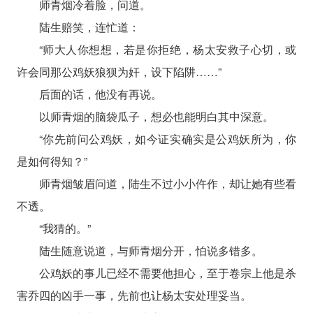
师青烟冷着脸，问道。
陆生赔笑，连忙道：
“师大人你想想，若是你拒绝，杨太安救子心切，或
许会同那公鸡妖狼狈为奸，设下陷阱……”
后面的话，他没有再说。
以师青烟的脑袋瓜子，想必也能明白其中深意。
“你先前问公鸡妖，如今证实确实是公鸡妖所为，你
是如何得知？”
师青烟皱眉问道，陆生不过小小仵作，却让她有些看
不透。
“我猜的。”
陆生随意说道，与师青烟分开，怕说多错多。
公鸡妖的事儿已经不需要他担心，至于卷宗上他是杀
害乔四的凶手一事，先前也让杨太安处理妥当。