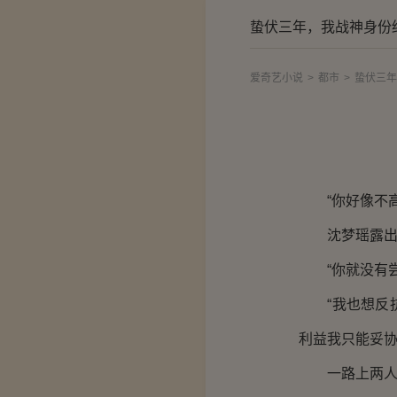
蛰伏三年，我战神身份
爱奇艺小说
>
都市
>
蛰伏三年
“你好像不高
沈梦瑶露出一
“你就没有尝
“我也想反抗
利益我只能妥协
一路上两人都