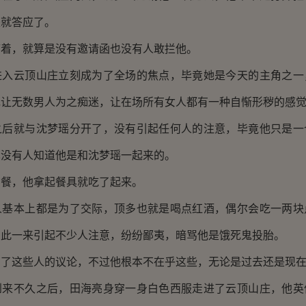
是就答应了。
，就算是没有邀请函也没有人敢拦他。
云顶山庄立刻成为了全场的焦点，毕竟她是今天的主角之一
现让无数男人为之痴迷，让在场所有女人都有一种自惭形秽的感
就与沈梦瑶分开了，没有引起任何人的注意，毕竟他只是一
也没有人知道他是和沈梦瑶一起来的。
，他拿起餐具就吃了起来。
本上都是为了交际，顶多也就是喝点红酒，偶尔会吃一两块
如此一来引起不少人注意，纷纷鄙夷，暗骂他是饿死鬼投胎。
这些人的议论，不过他根本不在乎这些，无论是过去还是现
不久之后，田海亮身穿一身白色西服走进了云顶山庄，他英