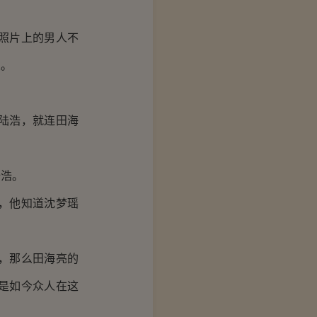
照片上的男人不
人。
陆浩，就连田海
浩。
，他知道沈梦瑶
，那么田海亮的
是如今众人在这