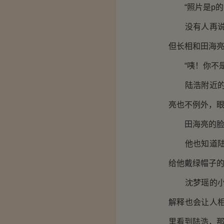
“照片是p的
没有人再说什
但长相和田海
“咦！你不是
陆浩附近的人
亮也不例外，
田海亮的脸色
他也知道陆浩
给他戴绿帽子
沈梦瑶的小脸
解释也会让人
里看到陆浩，