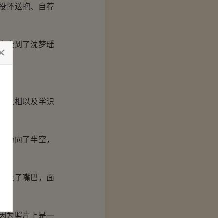
投怀送抱、自荐
中走到了沈梦瑶
、长相以及学识
片扔向了半空，
张大了嘴巴，面
因为照片上是一