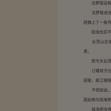
沈梦瑶没有和
沈梦瑶进去换
经换上了一身
陆浩也忍不住
云顶山庄是江
贵。
而今天云顶山
订婚双方分别
田家，是江城
不但如此，沈
因此她与田海
陆浩把车停在