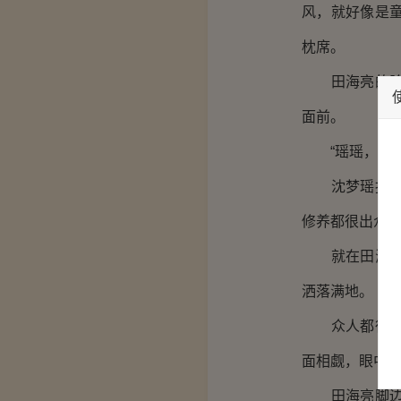
风，就好像是
枕席。
田海亮的脸上
面前。
“瑶瑶，你真
沈梦瑶报以微
修养都很出众
就在田海亮准
洒落满地。
众人都很好奇
面相觑，眼中
田海亮脚边也