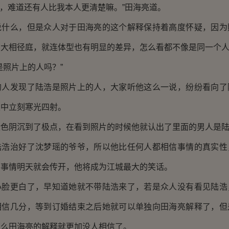
，难道还有人比我本人更清楚嘛。”田海亮道。
么，但是众人对于田海亮的这个解释保持着高度怀疑，因为
亮大相径庭，就连体型也有明显的差异，怎么看都不像是同一个
照片上的人吗？”
发现了陆浩是照片上的人，大家听他这么一说，纷纷看向了
眼中立刻寒光四射。
阴沉到了极点，在看到照片的时候他就认出了里面的男人是陆
治好了沈梦瑶的爷爷，所以他比任何人都相信事情的真实性
的事情明天就会传开，他将成为江城最大的笑话。
更白了，早知道她就不带陆浩来了，若是众人没有看见陆浩
相信几分，等到订婚结束之后她就可以单独向田海亮解释了，但
那么田海亮的解释就更加没人相信了。