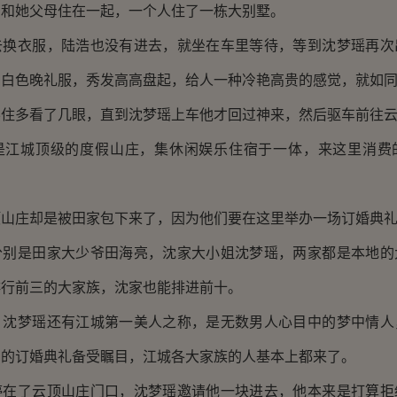
她父母住在一起，一个人住了一栋大别墅。
衣服，陆浩也没有进去，就坐在车里等待，等到沈梦瑶再次
月白色晚礼服，秀发高高盘起，给人一种冷艳高贵的感觉，就如
多看了几眼，直到沈梦瑶上车他才回过神来，然后驱车前往云
城顶级的度假山庄，集休闲娱乐住宿于一体，来这里消费
庄却是被田家包下来了，因为他们要在这里举办一场订婚典
是田家大少爷田海亮，沈家大小姐沈梦瑶，两家都是本地的
排行前三的大家族，沈家也能排进前十。
梦瑶还有江城第一美人之称，是无数男人心目中的梦中情人
亮的订婚典礼备受瞩目，江城各大家族的人基本上都来了。
了云顶山庄门口，沈梦瑶邀请他一块进去，他本来是打算拒