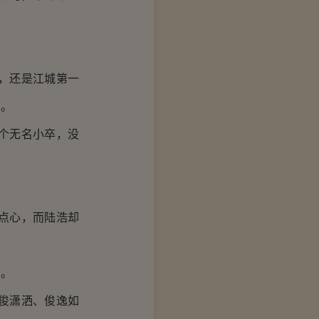
，还是江城第一
觉。
个无名小卒，没
点心，而陆浩却
在。
俊潇洒、俊逸如