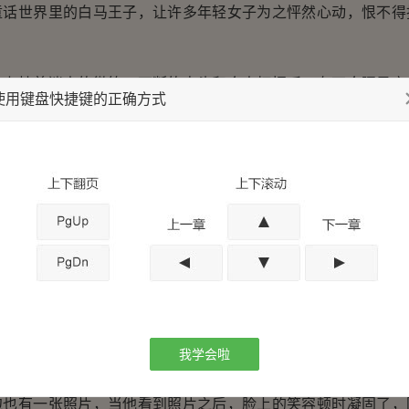
童话世界里的白马王子，让许多年轻女子为之怦然心动，恨不得
挂着迷人的微笑，不断的点头和众人打招呼，在万众瞩目之
使用键盘快捷键的正确方式
美！”
笑，略显羞涩，她并不讨厌田海亮，毕竟田海亮无论是家世
，不知道有多少女人想要嫁给他。
备牵起沈梦瑶的手的时候，人群中不知道是谁忽然将一沓照
，纷纷捡起地上的照片，当看到照片之后，所有人都惊讶的
我学会啦
满是不可置信。
有一张照片，当他看到照片之后，脸上的笑容顿时凝固了，