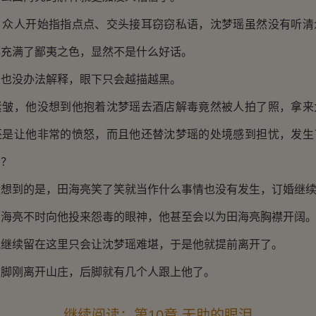
人开始指指点点、交头接耳窃窃私语，沈梦瑶虽然没有听清
都充满了鄙夷之色，显然不是什么好话。
没办法解释，眼下只会越描越黑。
，他没想到他抱着沈梦瑶去酒店解毒竟然被人拍了照，拿来
还是让他非常的愤怒，而且他还替沈梦瑶的处境感到担忧，发生
吗？
到的是，田海亮笑了笑就当作什么事情也没有发生，订婚继续
亮不时向他投来怨毒的眼神，他甚至会以为田海亮胸襟开阔
续留在这里只会让沈梦瑶难堪，于是他就提前离开了。
刚离开山庄，后脚就有几个人跟上他了。
继续阅读：第10章 无助的眼泪