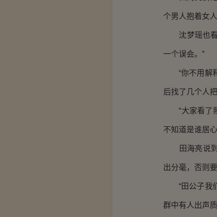
个男人抱着女
沈梦瑶也看到
一个误会。”
“你不用解释
后找了几个人
“大家看了照
不知道是谁居心
田海亮说到最
出分毫，否则
“田公子我们
群中有人出声