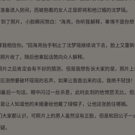
人准备进入房间，而被抱着的女人正是即将和他订婚的沈梦瑶。
了照片，小脸瞬间煞白：“海亮，你听我解释，事情不是你想
我相信你。”田海亮抬手制止了沈梦瑶继续说下去，脸上又重新
把照片收了，随后他拿起话筒向众人解释。
片之后肯定会有不好的猜测，但是我想告诉大家的是，照片上
叵测想要破坏瑶瑶的名声，如果让我查出来的话，我绝不轻饶！
后一句话，眼中闪过一丝杀意，此时此刻的他愤怒无比，但
要是让人知道他的未婚妻给他戴了绿帽子，让他这张脸往哪搁。
大家都认识，可照片上的男人虽然没有正脸，但是和田公子一点
质疑。