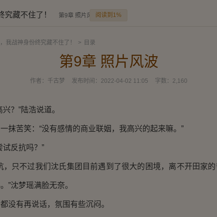
终究藏不住了！
阅读到1%
第9章 照片风波
，我战神身份终究藏不住了！
>
目录
第9章 照片风波
作者：
千古梦
发布时间：
2022-04-02 11:05
字数：
2,160
兴？”陆浩说道。
抹苦笑：“没有感情的商业联姻，我高兴的起来嘛。”
试反抗吗？”
，只不过我们沈氏集团目前遇到了很大的困境，离不开田家的
。”沈梦瑶满脸无奈。
没有再说话，氛围有些沉闷。