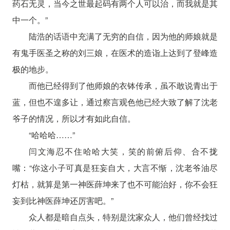
药石无灵，当今之世最起码有两个人可以治，而我就是其
中一个。”
陆浩的话语中充满了无穷的自信，因为他的师娘就是
有鬼手医圣之称的刘三娘，在医术的造诣上达到了登峰造
极的地步。
而他已经得到了他师娘的衣钵传承，虽不敢说青出于
蓝，但也不遑多让，通过察言观色他已经大致了解了沈老
爷子的情况，所以才有如此自信。
“哈哈哈……”
闫文海忍不住哈哈大笑，笑的前俯后仰、合不拢
嘴：“你这小子可真是狂妄自大，大言不惭，沈老爷油尽
灯枯，就算是第一神医薛坤来了也不可能治好，你不会狂
妄到比神医薛坤还厉害吧。”
众人都是暗自点头，特别是沈家众人，他们曾经找过