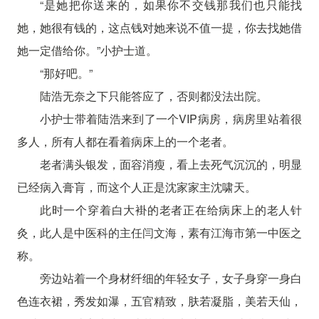
“是她把你送来的，如果你不交钱那我们也只能找
她，她很有钱的，这点钱对她来说不值一提，你去找她借
她一定借给你。”小护士道。
“那好吧。”
陆浩无奈之下只能答应了，否则都没法出院。
小护士带着陆浩来到了一个VIP病房，病房里站着很
多人，所有人都在看着病床上的一个老者。
老者满头银发，面容消瘦，看上去死气沉沉的，明显
已经病入膏肓，而这个人正是沈家家主沈啸天。
此时一个穿着白大褂的老者正在给病床上的老人针
灸，此人是中医科的主任闫文海，素有江海市第一中医之
称。
旁边站着一个身材纤细的年轻女子，女子身穿一身白
色连衣裙，秀发如瀑，五官精致，肤若凝脂，美若天仙，