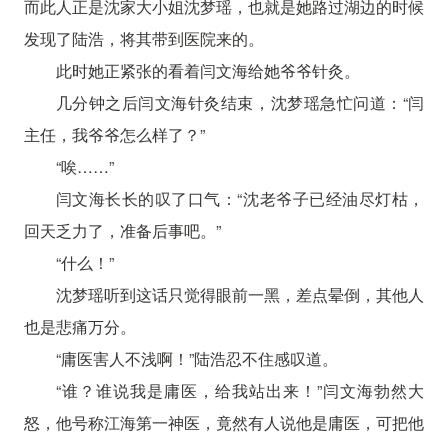
而此人正是沈家大小姐沈梦瑶，也就是她路过湖边的时候
发现了陆浩，将其带到医院来的。
此时她正紧张的看着闫文海给她爷爷针灸。
几分钟之后闫文海针灸结束，沈梦瑶急忙问道：“闫
主任，我爷爷怎么样了？”
“唉……”
闫文海长长的叹了口气：“沈老爷子已经油尽灯枯，
回天乏力了，准备后事吧。”
“什么！”
沈梦瑶听到这话只觉得眼前一黑，差点晕倒，其他人
也是悲痛万分。
“庸医害人不浅啊！”陆浩忍不住感叹道。
“谁？谁说我是庸医，给我站出来！”闫文海勃然大
怒，他号称江海第一神医，竟然有人说他是庸医，可把他