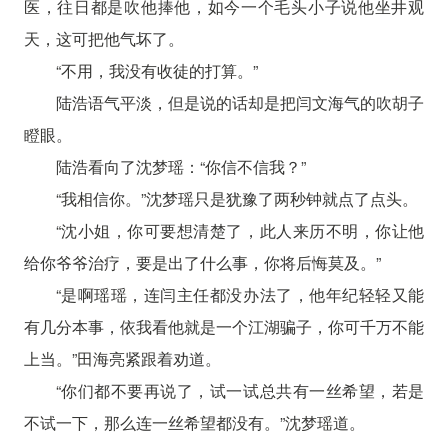
医，往日都是吹他捧他，如今一个毛头小子说他坐井观
天，这可把他气坏了。
“不用，我没有收徒的打算。”
陆浩语气平淡，但是说的话却是把闫文海气的吹胡子
瞪眼。
陆浩看向了沈梦瑶：“你信不信我？”
“我相信你。”沈梦瑶只是犹豫了两秒钟就点了点头。
“沈小姐，你可要想清楚了，此人来历不明，你让他
给你爷爷治疗，要是出了什么事，你将后悔莫及。”
“是啊瑶瑶，连闫主任都没办法了，他年纪轻轻又能
有几分本事，依我看他就是一个江湖骗子，你可千万不能
上当。”田海亮紧跟着劝道。
“你们都不要再说了，试一试总共有一丝希望，若是
不试一下，那么连一丝希望都没有。”沈梦瑶道。