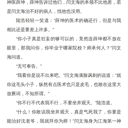
神医薛坤，薛坤告诉过他们，闫文海的本领不比他差，若
是闫文海治不好的病人，找他也没用。
陆浩轻轻一笑道：“薛坤的医术的确还行，但是与我
相比还是要差上许多。”
“你小子真是狂妄的够可以的，竟然连薛坤都不放在
眼里，那我问你，你毕业于哪家院校？师承何人？”闫文
海问道。
“无可奉告。”
“我看你是说不出来吧。”闫文海满脸讽刺的说道：“就
你这毛头小子，纵然有点医术也只是皮毛，也敢在这里大
放厥词，不知所谓。”
“你不行不代表我不行，不要坐井观天。”陆浩道。
“什么！你敢说我坐井观天，真是气死我了，你要是
能治好沈老爷，我就拜你为师！”闫文海身为江海第一神