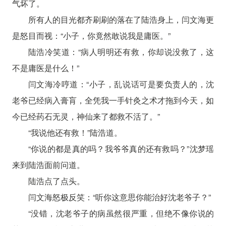
气坏了。
所有人的目光都齐刷刷的落在了陆浩身上，闫文海更
是怒目而视：“小子，你竟然敢说我是庸医。”
陆浩冷笑道：“病人明明还有救，你却说没救了，这
不是庸医是什么！”
闫文海冷哼道：“小子，乱说话可是要负责人的，沈
老爷已经病入膏肓，全凭我一手针灸之术才拖到今天，如
今已经药石无灵，神仙来了都救不活了。”
“我说他还有救！”陆浩道。
“你说的都是真的吗？我爷爷真的还有救吗？”沈梦瑶
来到陆浩面前问道。
陆浩点了点头。
闫文海怒极反笑：“听你这意思你能治好沈老爷子？”
“没错，沈老爷子的病虽然很严重，但绝不像你说的