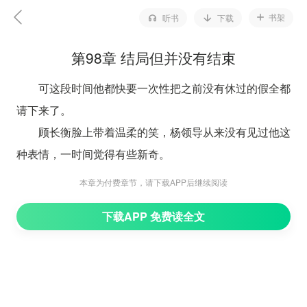
书架
听书
下载
第98章 结局但并没有结束
可这段时间他都快要一次性把之前没有休过的假全都
请下来了。
顾长衡脸上带着温柔的笑，杨领导从来没有见过他这
种表情，一时间觉得有些新奇。
“我决定这段时间陪如玉去看一看婚纱，重新补办一
本章为付费章节，请下载APP后继续阅读
场婚礼。”
下载APP 免费读全文
杨领导皱眉不解，“两个人不都是已经领过证的夫妻
了吗？难道当时没有办婚礼？”
不应该呀，他记得的顾长衡是办过婚礼的，现在怎么
又要办