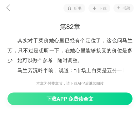
书架
听书
下载
第82章
其实对于菜价她心里已经有个定位了，这么问马兰
芳，只不过是想听一下，在她心里能够接受的价位是多
少，她可以做个参考，随时调整。
马兰芳沉吟半晌，说道：“市场上白菜是五分一斤，
黄瓜西红柿都是六分钱一斤，
本章为付费章节，请下载APP后继续阅读
菠菜七分，芸豆两角，茄子三角，这两样贵了点，不
下载APP 免费读全文
过你这菜这么好吃，价格在提个一两分也可以的。”
苏悦微微一笑