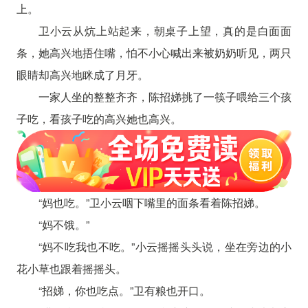
上。
卫小云从炕上站起来，朝桌子上望，真的是白面面
条，她高兴地捂住嘴，怕不小心喊出来被奶奶听见，两只
眼睛却高兴地眯成了月牙。
一家人坐的整整齐齐，陈招娣挑了一筷子喂给三个孩
子吃，看孩子吃的高兴她也高兴。
“妈也吃。”卫小云咽下嘴里的面条看着陈招娣。
“妈不饿。”
“妈不吃我也不吃。”小云摇摇头头说，坐在旁边的小
花小草也跟着摇摇头。
“招娣，你也吃点。”卫有粮也开口。