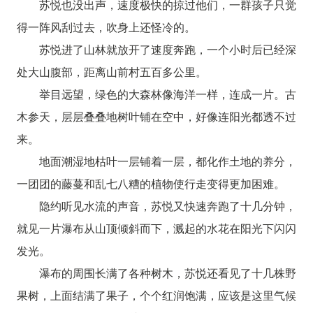
苏悦也没出声，速度极快的掠过他们，一群孩子只觉
得一阵风刮过去，吹身上还怪冷的。
苏悦进了山林就放开了速度奔跑，一个小时后已经深
处大山腹部，距离山前村五百多公里。
举目远望，绿色的大森林像海洋一样，连成一片。古
木参天，层层叠叠地树叶铺在空中，好像连阳光都透不过
来。
地面潮湿地枯叶一层铺着一层，都化作土地的养分，
一团团的藤蔓和乱七八糟的植物使行走变得更加困难。
隐约听见水流的声音，苏悦又快速奔跑了十几分钟，
就见一片瀑布从山顶倾斜而下，溅起的水花在阳光下闪闪
发光。
瀑布的周围长满了各种树木，苏悦还看见了十几株野
果树，上面结满了果子，个个红润饱满，应该是这里气候