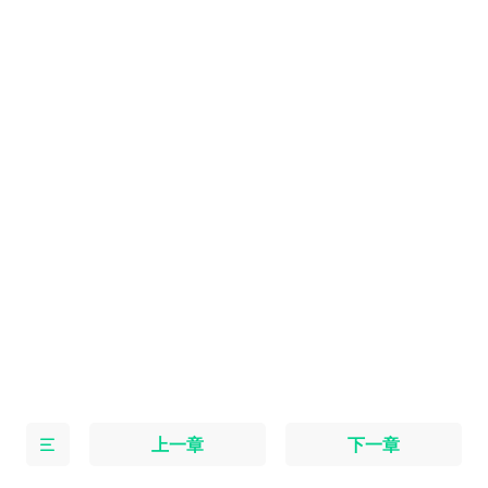
上一章
下一章