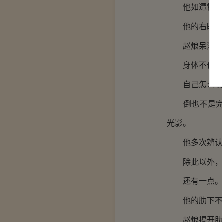
他如遭雷击
他的右眼看
赵烺呆滞了
身体不住地颤
自己怎么就突
倒也不是完全
光影。
他多次辨认，
除此以外，他
还有一点
他的肋下不
赵烺揭开肋下