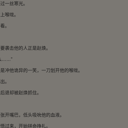
过一丝寒光。
上喉咙。
看。
袭击他的人正是赵焕。
……”
冲他诡异的一笑，一刀划开他的喉咙。
出。
退却被赵焕抓住。
开嘴巴，低头吸吮他的血液。
过来，开始拼命挣扎。