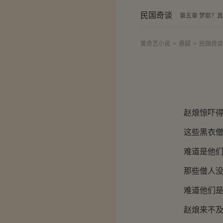
民国奇谈
第五章 梦耶？
爱奇艺小说
>
悬疑
>
民国奇谈
赵烺惊吓得
这些黑衣僧人
难道是他们正
那些僧人没有
难道他们是
赵烺来不及细