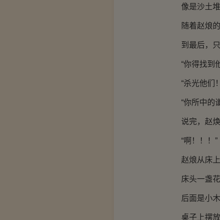
像是沙土堆积
随着赵烺的拼
到最后，只剩
“你得找到他
“杀光他们！
“你所中的谶
说完，赵焕剩
“啊！！！”
赵烺从床上
床头一盏花
后面是小木
桌子上摆放着