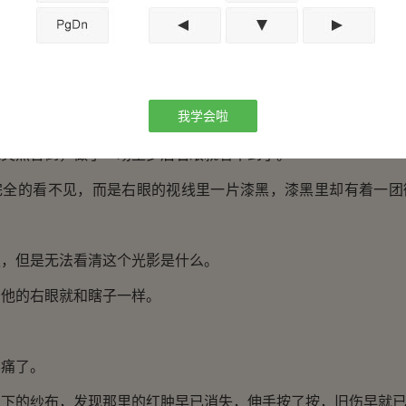
！
不见了！
半响。
我学会啦
抖，心中不住地盘算。
然昏倒，做了一场噩梦后右眼就看不到了。
的看不见，而是右眼的视线里一片漆黑，漆黑里却有着一团
但是无法看清这个光影是什么。
的右眼就和瞎子一样。
。
痛了。
的纱布，发现那里的红肿早已消失，伸手按了按，旧伤早就已