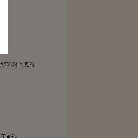
微弱似不可见的
经痊愈。