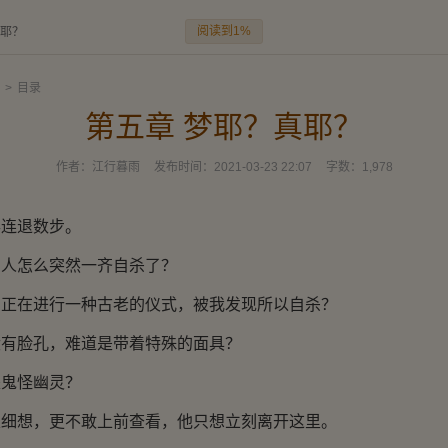
阅读到1%
真耶？
>
目录
第五章 梦耶？真耶？
作者：
江行暮雨
发布时间：
2021-03-23 22:07
字数：
1,978
连退数步。
怎么突然一齐自杀了？
在进行一种古老的仪式，被我发现所以自杀？
脸孔，难道是带着特殊的面具？
鬼怪幽灵？
想，更不敢上前查看，他只想立刻离开这里。