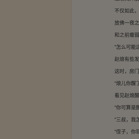
不仅如此，他
放佛一夜之间
和之前瘦弱的
“怎么可能这
赵烺有些发蒙
这时，房门打
“烺儿你醒了
看见赵烺醒过
“你可算是醒
“三叔，我怎
“侄子，你现