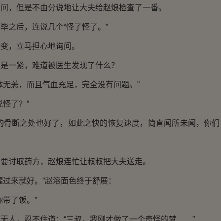
，但是不由分说地让大夫给赵烺检查了一番。
之后，连说几个“怪了怪了。”
，立马担心地询问。
一紧，难道被医生发现了什么？
无恙，而且气血充足，完全没有问题。”
怪了？”
骨断之处也好了，如此之快的恢复速度，简直闻所未闻，你们
讨取药方，赵烺连忙让叔叔把大夫送走。
过来就好。”赵溶面色终于舒展：
带了饭。”
人，忍不住道：“三叔，我刚才做了一个奇怪的梦……”