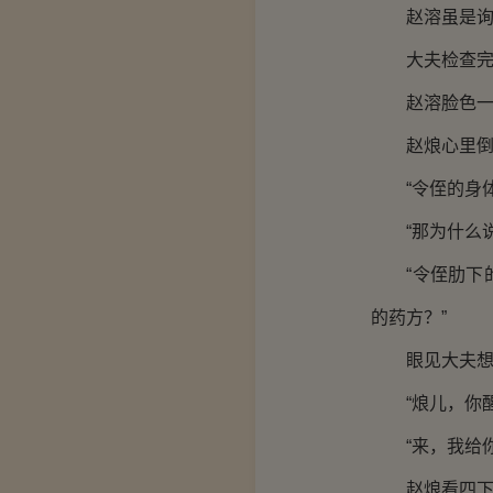
赵溶虽是询问
大夫检查完毕
赵溶脸色一变
赵烺心里倒是
“令侄的身体
“那为什么说
“令侄肋下的
的药方？”
眼见大夫想要
“烺儿，你醒
“来，我给你
赵烺看四下无