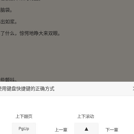
脑袋。
出如浆。
什么，惊愕地睁大来双眼。
些颤抖。
使用键盘快捷键的正确方式
吐沫，用手捂住自己的右眼。
。
，覆盖在左眼上。
。