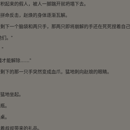
起来的假人，被人一脚踹开就坍塌下去。
命反击，赵焕的身体逐渐瓦解。
下一个脑袋和两只手，那两只即将崩解的手还在死死捏着自
们。”
”
才能解除……”
下的那一只手突然变成血爪，猛地刺向赵烺的眼睛。
猛地坐起。
瓶。
桌。
叔叔带来的礼品。