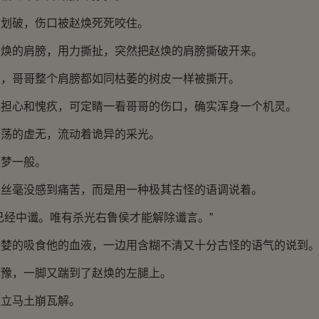
破，伤口被赵焕死死咬住。
的肩膀，用力撕扯，突然把赵焕的肩膀撕破开来。
哥哥整个肩膀都如同枯萎的树皮一样被撕开。
心和愧疚，可定睛一看哥哥的伤口，确实浑身一个机灵。
的虚无，流动着诡异的采光。
梦一般。
毫没感到痛苦，而是用一种极其古怪的语调说着。
经中谶。唯有杀光右鲁侯才能解除谶言。”
的吸食他的血液，一边用含糊不清又十分古怪的语气的说到
，一脚又踹到了赵焕的左腿上。
立马土崩瓦解。