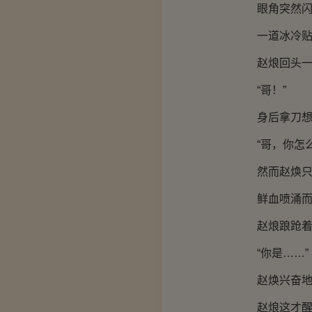
眼角突然闪
一道冰冷贴
赵烺回头一
“哥！”
身后拿刀想要
“哥，你怎么
然而赵焕只是
鲜血喷涌而
赵烺踉跄着后
“你是……”
赵焕兴奋地张
赵烺这才醒悟