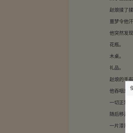
赵烺揉了揉
噩梦令他汗
他突然发现了
花瓶。
木桌。
礼品。
赵烺的手有
他吞咽来一口
一切正常
随后移开手掌
一片漆黑