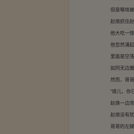
但是喉咙被划
赵烺抓住赵焕
他大吃一惊，
他忽然涌起担
里面是空荡荡
如同无边噩
然而，哥哥丝
“烺儿，你已
赵焕一边贪婪
赵烺没有犹豫
哥哥的左腿