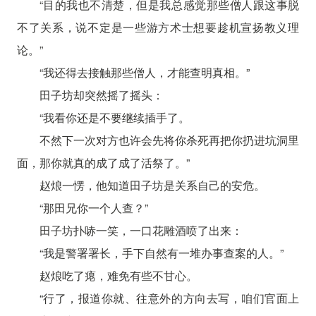
“目的我也不清楚，但是我总感觉那些僧人跟这事脱
不了关系，说不定是一些游方术士想要趁机宣扬教义理
论。”
“我还得去接触那些僧人，才能查明真相。”
田子坊却突然摇了摇头：
“我看你还是不要继续插手了。
不然下一次对方也许会先将你杀死再把你扔进坑洞里
面，那你就真的成了成了活祭了。”
赵烺一愣，他知道田子坊是关系自己的安危。
“那田兄你一个人查？”
田子坊扑哧一笑，一口花雕酒喷了出来：
“我是警署署长，手下自然有一堆办事查案的人。”
赵烺吃了瘪，难免有些不甘心。
“行了，报道你就、往意外的方向去写，咱们官面上