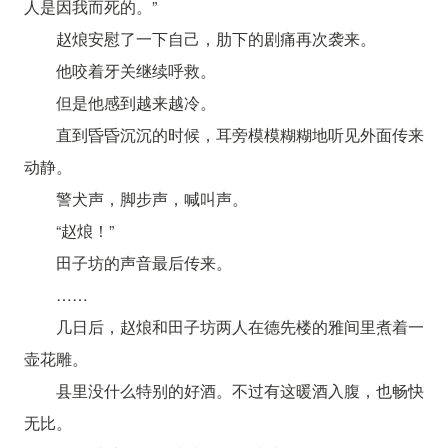
人是因我而死的。”
赵烺安慰了一下自己，肋下的剧痛再次袭来。
他咬着牙关继续呼救。
但是他感到越来越冷。
直到昏昏沉沉的时候，耳旁模模糊糊地听见外面传来
动静。
警犬声，脚步声，喊叫声。
“赵烺！”
田子坊的声音最后传来。
……
几日后，赵烺和田子坊两人在德先楼的雅间里煮着一
壶花雕。
县里没什么特别的好酒。不过有这暖酒入腹，也畅快
无比。