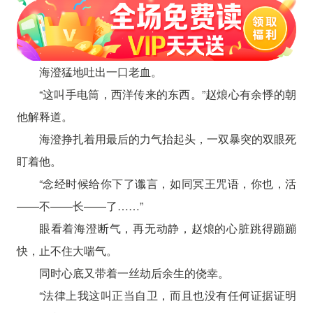
海澄猛地吐出一口老血。
“这叫手电筒，西洋传来的东西。”赵烺心有余悸的朝
他解释道。
海澄挣扎着用最后的力气抬起头，一双暴突的双眼死
盯着他。
“念经时候给你下了谶言，如同冥王咒语，你也，活
——不——长——了……”
眼看着海澄断气，再无动静，赵烺的心脏跳得蹦蹦
快，止不住大喘气。
同时心底又带着一丝劫后余生的侥幸。
“法律上我这叫正当自卫，而且也没有任何证据证明