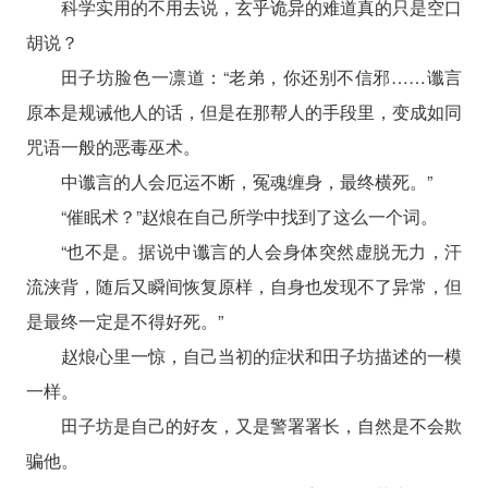
科学实用的不用去说，玄乎诡异的难道真的只是空口
胡说？
田子坊脸色一凛道：“老弟，你还别不信邪……谶言
原本是规诫他人的话，但是在那帮人的手段里，变成如同
咒语一般的恶毒巫术。
中谶言的人会厄运不断，冤魂缠身，最终横死。”
“催眠术？”赵烺在自己所学中找到了这么一个词。
“也不是。据说中谶言的人会身体突然虚脱无力，汗
流浃背，随后又瞬间恢复原样，自身也发现不了异常，但
是最终一定是不得好死。”
赵烺心里一惊，自己当初的症状和田子坊描述的一模
一样。
田子坊是自己的好友，又是警署署长，自然是不会欺
骗他。