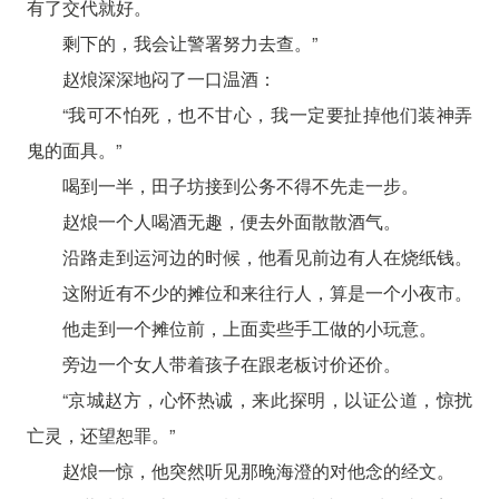
有了交代就好。
剩下的，我会让警署努力去查。”
赵烺深深地闷了一口温酒：
“我可不怕死，也不甘心，我一定要扯掉他们装神弄
鬼的面具。”
喝到一半，田子坊接到公务不得不先走一步。
赵烺一个人喝酒无趣，便去外面散散酒气。
沿路走到运河边的时候，他看见前边有人在烧纸钱。
这附近有不少的摊位和来往行人，算是一个小夜市。
他走到一个摊位前，上面卖些手工做的小玩意。
旁边一个女人带着孩子在跟老板讨价还价。
“京城赵方，心怀热诚，来此探明，以证公道，惊扰
亡灵，还望恕罪。”
赵烺一惊，他突然听见那晚海澄的对他念的经文。