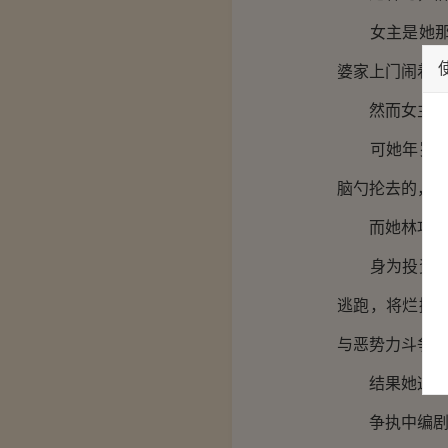
女主是她那位
婆家上门闹着
然而女主都跑
可她年岁还小
脑勺抡去的，
而她林巧，是
身为投资人，
逃跑，将烂摊
与恶势力斗争
结果她这番言
争执中编剧推