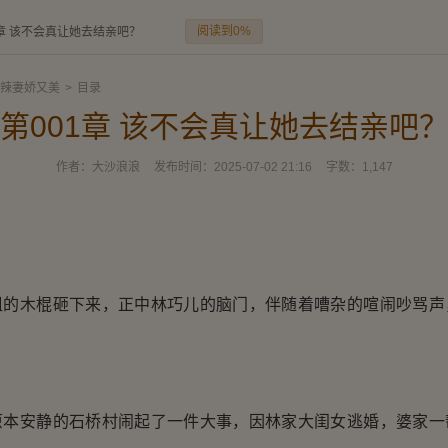
阅读到0%
1章 该不会真让她去结亲吧？
辣妻娇又美
>
目录
第001章 该不会真让她去结亲吧
作者：
大沙浪浪
发布时间：
2025-07-02 21:16
字数：
1,147
木棍砸下来，正中林巧儿的脑门，伴随着嘈杂的喧闹吵骂声
安静的石桥村闹起了一件大事，因林家大闺女逃婚，婆家一