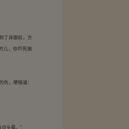
到了床跟前，方
的儿，你吓死娘
的伤，哽咽道：
点头晕。”