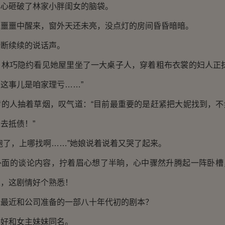
小心砸破了林家小胖闺女的脑袋。
噩中醒来，窗外天还未亮，没点灯的房间昏昏暗暗。
续续的说话声。
巧隐约看见她屋里坐了一大桌子人，穿着粗布衣裳的妇人正抹
这事儿是咱家理亏……”
人抽着草烟，叹气道：“目前最重要的是赶紧把大妮找到，不
去抵债！”
了，上哪找啊……”她娘说着说着又哭了起来。
的谈论内容，拧着眉心想了半晌，心中骤然升腾起一阵卧槽
人，这剧情好个熟悉！
近和公司准备的一部八十年代初的剧本？
和女主妹妹同名。