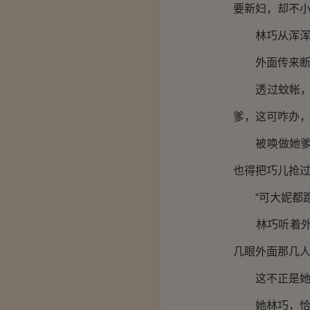
要新妇，却不
林巧从浑浑噩
外面传来断断
透过蚊帐，林
爹，这可咋办，
被唤做她爹的
也得把巧儿抢过
“可大妮都跑
林巧听着外面
几眼外面那几
这不正是她最
她林巧，恰好