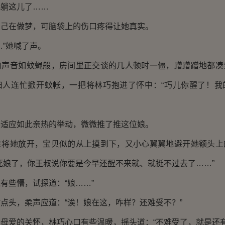
躺这儿了……
在做梦，可脑袋上的伤口疼得让她真实。
”她喊了声。
音如蚊蝇般，房间里正交谈的几人顿时一僵，蹭蹭蹭地都凑
妇人连忙掀开蚊帐，一把将林巧抱进了怀中：“巧儿你醒了！我
应如此亲热的举动，微微推了推这位娘。
她放开，宝贝似的从上摸到下，又小心翼翼地避开她额头上
死娘了，你王叔说你要是今早还醒不来就、就挺不过去了……”
些懵，试探道：“娘……”
头，柔声应道：“诶！娘在这，咋样？还难受不？”
爱的关怀，林巧心口有些温暖，摇头道：“不难受了，就是还有