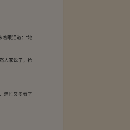
着眼泪道：“她
然人家说了，抢
，连忙又多看了