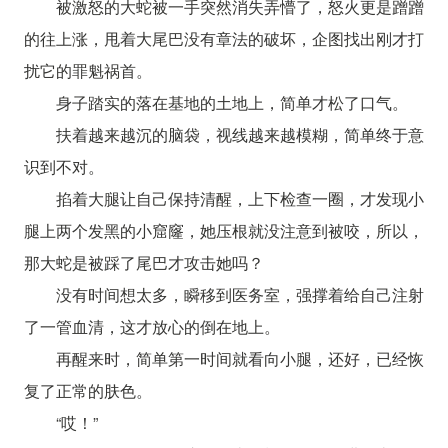
被激怒的大蛇被一手突然消失弄懵了，怒火更是蹭蹭
的往上涨，甩着大尾巴没有章法的破坏，企图找出刚才打
扰它的罪魁祸首。
身子踏实的落在基地的土地上，简单才松了口气。
扶着越来越沉的脑袋，视线越来越模糊，简单终于意
识到不对。
掐着大腿让自己保持清醒，上下检查一圈，才发现小
腿上两个发黑的小窟窿，她压根就没注意到被咬，所以，
那大蛇是被踩了尾巴才攻击她吗？
没有时间想太多，瞬移到医务室，强撑着给自己注射
了一管血清，这才放心的倒在地上。
再醒来时，简单第一时间就看向小腿，还好，已经恢
复了正常的肤色。
“哎！”