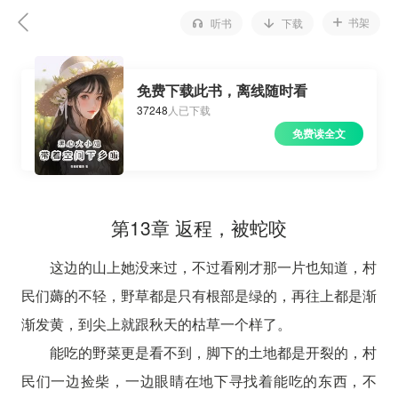
书架
听书
下载
免费下载此书，离线随时看
37248
人已下载
免费读全文
第13章 返程，被蛇咬
这边的山上她没来过，不过看刚才那一片也知道，村
民们薅的不轻，野草都是只有根部是绿的，再往上都是渐
渐发黄，到尖上就跟秋天的枯草一个样了。
能吃的野菜更是看不到，脚下的土地都是开裂的，村
民们一边捡柴，一边眼睛在地下寻找着能吃的东西，不