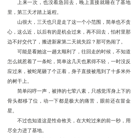
上来一次，也没着急回去，晚上直接就睡在了基地
里，第三天才踏上返程。
山很大，三天也只是走了这一个小范围，简单也不贪
心，这么近，以后有的是机会过来，再不回去，怕村里那
边不好交代了，搬进新家第二天就失踪？那可热闹了。
可能是看她这一趟太顺利了，往回走的时候，不知道
怎么就惹着了一条蛇，简单这几天也累得不轻，一时没反
应过来，被蛇尾砸了个正着，身子直接被甩到了十多米外
的树干上。
简单闷哼一声，被摔的七荤八素，只感觉浑身上下的
骨头都移了位，动一下都是极大的痛苦，眼前还在冒金
星。
不过也知道这是性命攸关，在大蛇过来的前一秒，用
尽全力进了基地。