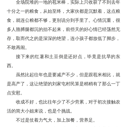
全场院堆的一地的苞米棒，实际上只收获了不到去年
十分之一的粮食，从始至终，大家伙都是沉默着，这点粮
食，就连公粮都不够，更别说分到手里了。心情沉重，很
多人胳膊腿都沉的抬不起来，前些天的好心情已经荡然无
存，取而代之的是深深的绝望，连小孩子都放低了脚步，
不敢再闹。
接下来的红薯和土豆倒是还好点，毕竟是抗旱的东
西。
虽然比起往年也是要减产不少，但是跟苞米相比，就
是高产了，这让绝望的刘家屯村民算是稍稍有了那么一丁
点安慰。
收成不好，也比往年少了不少劳累，对于初次接触农
活的简大小姐来说，也是个挑战。
不过是仗着力气大，加上加餐，营养足。