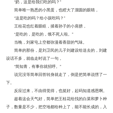
“奶，这是给我们吃的吗？”
简单唯一熟悉的小黑蛋，也瞪大了溜圆的眼睛，
“这是吃的吗？给小孩吃吗？”
王桂花也红着眼眶，揉着孙子的小肩膀，
“是吃的，是吃的，饿不死人啦。”
当晚，刘家屯上空都弥漫着香甜的气味。
简单的那份，是刘卫民的儿子刘建设给送去的，刘建
设话不多，就临走时说了一句，
“简知青，有事你就招呼。”
说完没等简单回答转身就走了，倒是把简单说愣了一
下。
反应过来，不由得觉得，也挺好，起码知道感恩啊。
趁着这会天气好，简单把王桂花给找的白菜和萝卜种
子，数量是不少，把空地都给种上了，能不能长成的，入