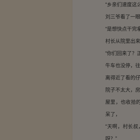
“乡亲们速度这
刘三爷看了一
“是想快点干完
村长从院里出
“你们回来了？
牛车也没停，
离得近了看的
院子不太大，
屋里，也收拾
呆了，
“天啊，村长
呀？”