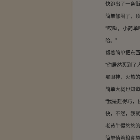
快跑出了一条
简单郁闷了，
“哎呦，小简
哈。”
帮着简单把东
“你居然买到了
那眼神，火热
简单大概也知
“我是赶得巧
快，不然，我就
老黄牛慢悠悠
简单倚着粮食