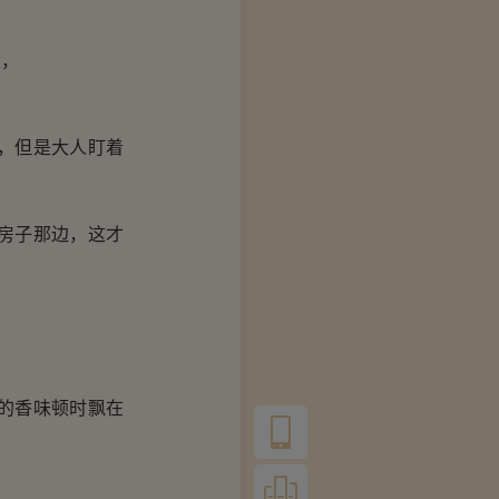
人，
，但是大人盯着
房子那边，这才
的香味顿时飘在