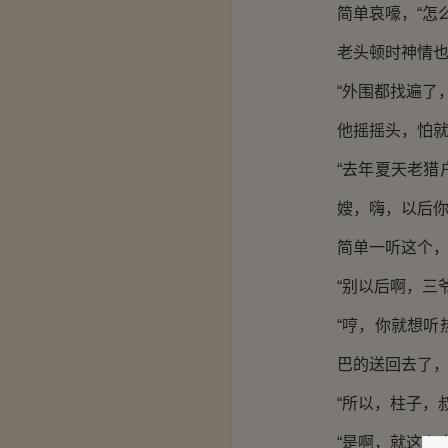
简单哀嚎，“怎
老头顿时神情
“外围都找遍了
他摇摇头，怕
“去年夏天老
嫂，嗨，以后你
简单一听这个
“别以后啊，三
“哼，你就想
巴的送回去了，
“所以，柱子，
“是啊，就这么