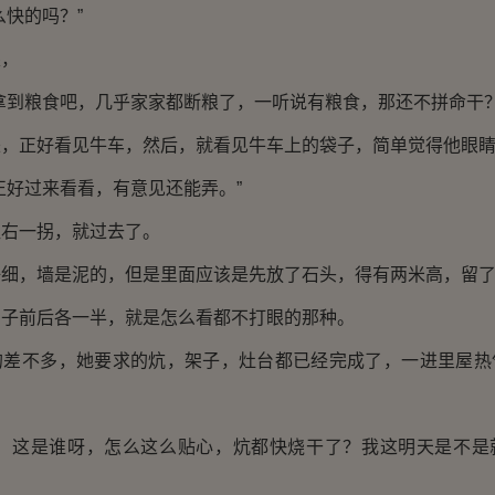
么快的吗？”
眼，
拿到粮食吧，几乎家家都断粮了，一听说有粮食，那还不拼命干？
来，正好看见牛车，然后，就看见牛车上的袋子，简单觉得他眼
正好过来看看，有意见还能弄。”
往右一拐，就过去了。
仔细，墙是泥的，但是里面应该是先放了石头，得有两米高，留
房子前后各一半，就是怎么看都不打眼的那种。
的差不多，她要求的炕，架子，灶台都已经完成了，一进里屋热
叔，这是谁呀，怎么这么贴心，炕都快烧干了？我这明天是不是