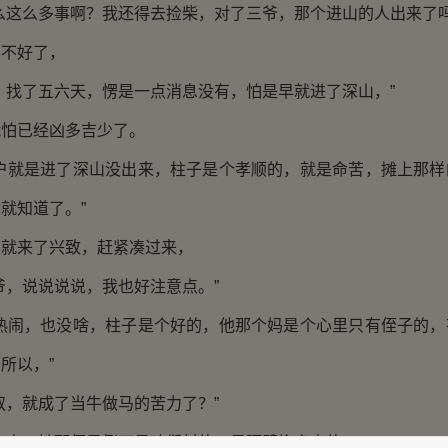
么这么多事啊？我还得去捡柴，对了三爷，那个进山的人出来了吗
也不好了，
，找了五六天，愣是一点消息没有，怕是早就进了深山，”
就怕已经凶多吉少了。
猎户就是进了深山没出来，柱子是个孝顺的，就是命苦，摊上那样
就知道了。”
，就来了兴致，赶紧凑过来，
爷，说说说说，我也好注意点。”
听热闹，也没啥，柱子是个好的，他那个妈是个心里只有侄子的，
所以，”
叔，就成了当牛做马的苦力了？”
个事，她那侄子倒不是咱们村的，是隔壁柳家屯的。”