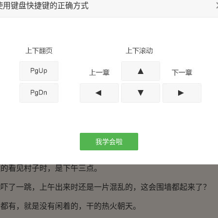
使用键盘快捷键的正确方式
成了他们三个共同经历过某件事的人之间不可说的默契，老头也
的那个柳家屯。”
富裕村吗？救济方向弄反了吧？”
没关系，她就觉得她弟弟，她侄子需要她，没有她不行的那种。”
魔哪个年代都有啊。
我学会啦
真是可怜。”
远的看见村子时，是下午三点。
就吓了一跳，上午出来时还是一片混乱的，这会围墙都起来了？
的都有，就是没有闲着的，干的热火朝天。