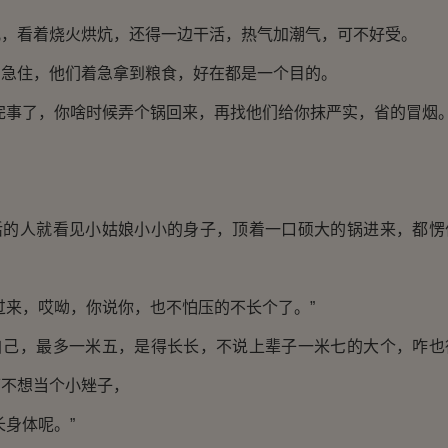
儿，看着烧火烘炕，还得一边干活，热气加潮气，可不好受。
着急住，他们着急拿到粮食，好在都是一个目的。
完事了，你啥时候弄个锅回来，再找他们给你抹严实，省的冒烟。
活的人就看见小姑娘小小的身子，顶着一口硕大的锅进来，都愣
过来，哎呦，你说你，也不怕压的不长个了。”
自己，最多一米五，是得长长，不说上辈子一米七的大个，咋也
可不想当个小矬子，
长身体呢。”