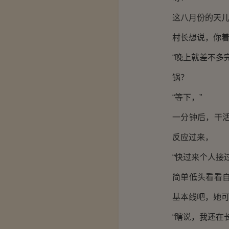
这八月份的天
村长想说，你
“晚上就差不多
锅？
“等下，”
一分钟后，干
反应过来，
“快过来个人接
简单低头看看
基本线吧，她
“瞎说，我还在