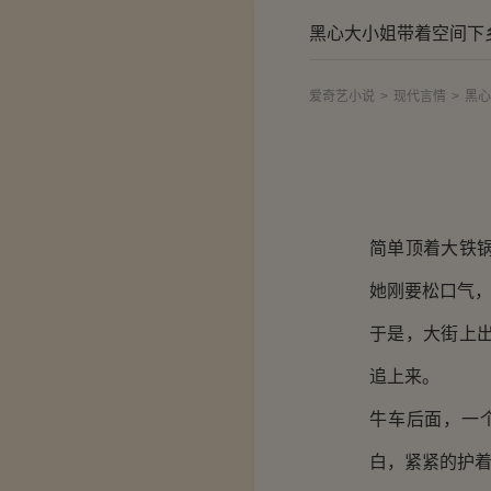
黑心大小姐带着空间下
爱奇艺小说
>
现代言情
>
黑心
简单顶着大铁
她刚要松口气
于是，大街上
追上来。
牛车后面，一
白，紧紧的护