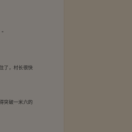
”
住了，村长很快
得突破一米六的