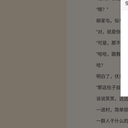
“嗯？”
柳家屯，似乎
“对，就是你想
“可是，那不是
“哈哈，跟救济
哈？
明白了，伏弟
“那这柱子叔还
说说笑笑，远
一进村，简单
一群人干什么