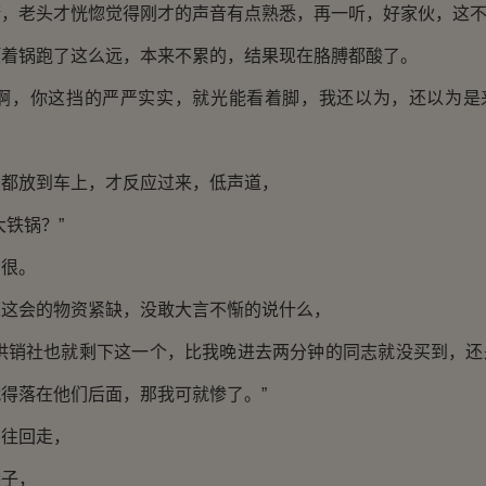
街，老头才恍惚觉得刚才的声音有点熟悉，再一听，好家伙，这
顶着锅跑了这么远，本来不累的，结果现在胳膊都酸了。
单啊，你这挡的严严实实，就光能看着脚，我还以为，还以为是
西都放到车上，才反应过来，低声道，
大铁锅？”
的很。
道这会的物资紧缺，没敢大言不惭的说什么，
，供销社也就剩下这一个，比我晚进去两分钟的同志就没买到，还
得落在他们后面，那我可就惨了。”
的往回走，
袋子，