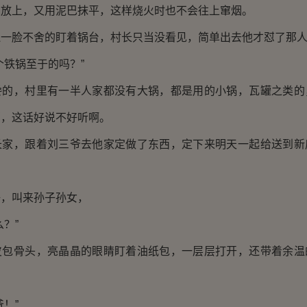
锅放上，又用泥巴抹平，这样烧火时也不会往上窜烟。
还一脸不舍的盯着锅台，村长只当没看见，简单出去他才怼了那
个铁锅至于的吗？”
馋的，村里有一半人家都没有大锅，都是用的小锅，瓦罐之类的
西，这话好说不好听啊。
长家，跟着刘三爷去他家定做了东西，定下来明天一起给送到新
好，叫来孙子孙女，
？”
皮包骨头，亮晶晶的眼睛盯着油纸包，一层层打开，还带着余温
！”