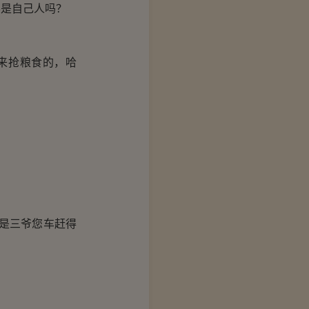
不是自己人吗？
来抢粮食的，哈
是三爷您车赶得