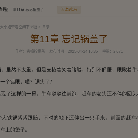
乡啦
阅读到1%
第11章 忘记锅盖了
大小姐带着空间下乡啦
>
目录
第11章 忘记锅盖了
作者：
青橘柠檬茶
发布时间：
2025-04-24 16:35
字数：
2,071
锅，虽然不太重，但是支棱着架着胳膊，特别不舒服，眼瞅着牛
，一个错眼，嗯？调头了？
出现了这样的一幕，牛车哒哒往前跑，赶车的老头还不停的回头
个大铁锅紧紧跟随，不时的地下还伸出一只手来，前面的赶车
着车上的袋子。