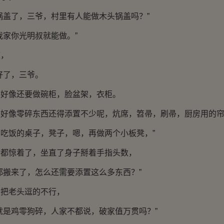
锅盖了，三爷，村里有人能做木头锅盖吗？”
我家你光明叔就能做。”
道，
好了，三爷。
，好像还要做碗柜，脸盆架，衣柜。
，好像零碎东西还得添置不少呢，炕席，笤帚，刷帚，厨房用的
吃饭的桌子，凳子，嗯，再做两个小板凳，”
己都惊着了，坐直了身子掰着手指头数，
都搬来了，怎么还需要添置这么多东西？”
情把老头逗的不行，
就是鸡零狗碎，人家不都说，破家值万贯吗？”