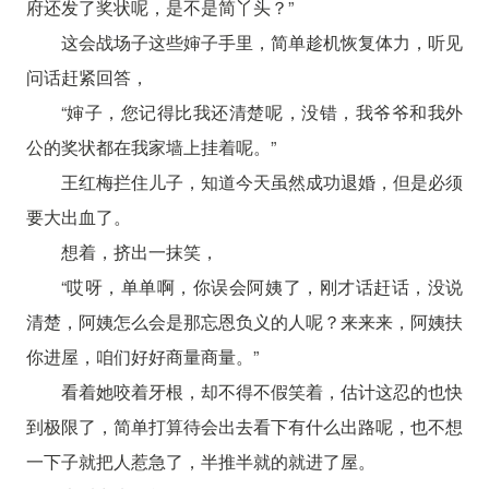
府还发了奖状呢，是不是简丫头？”
这会战场子这些婶子手里，简单趁机恢复体力，听见
问话赶紧回答，
“婶子，您记得比我还清楚呢，没错，我爷爷和我外
公的奖状都在我家墙上挂着呢。”
王红梅拦住儿子，知道今天虽然成功退婚，但是必须
要大出血了。
想着，挤出一抹笑，
“哎呀，单单啊，你误会阿姨了，刚才话赶话，没说
清楚，阿姨怎么会是那忘恩负义的人呢？来来来，阿姨扶
你进屋，咱们好好商量商量。”
看着她咬着牙根，却不得不假笑着，估计这忍的也快
到极限了，简单打算待会出去看下有什么出路呢，也不想
一下子就把人惹急了，半推半就的就进了屋。