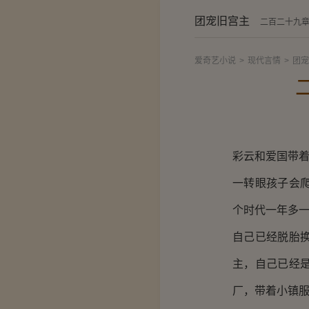
团宠旧宫主
二百二十九章
爱奇艺小说
>
现代言情
>
团宠
彩云和爱国带
一转眼孩子会
个时代一年多
自己已经脱胎
主，自己已经
厂，带着小镇