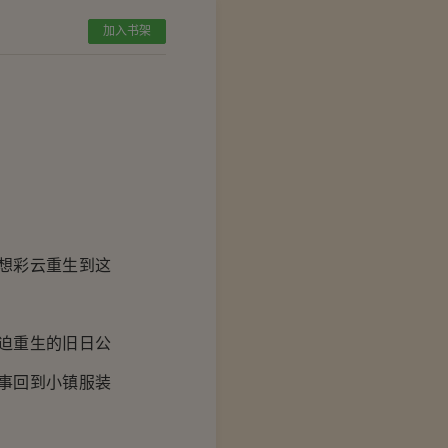
加入书架
）
。
想彩云重生到这
迫重生的旧日公
事回到小镇服装