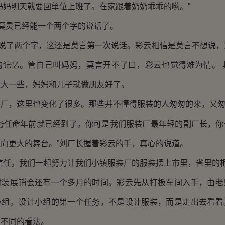
妈妈明天就要回单位上班了。在家跟着奶奶乖乖的哟。”
”莫灵已经能一个两个字的说话了。
也说了两个字，这还是莫言第一次说话。彩云相信是莫言不想说
的记忆。管自己叫妈妈，莫言开不了口，彩云也觉得难为情。 
长大一些，妈妈和儿子就做朋友好了。
装厂，这里也变化了很多。那些并不懂得服装的人匆匆的来，又
职务任命年前就已经到了。你可是我们服装厂最年轻的副厂长，你
向更大的舞台。”刘厂长握着彩云的手，真心的说道。
信任。我们一起努力让我们小镇服装厂的服装摆上市里，省里的柜
时装展销会还有一个多月的时间。彩云先从打板车间入手，由老
小组。设计小组的第一个任务，不是设计服装，而是走出去看看
了不同的看法。