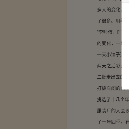
多大的变化。
了很多。用年轻
“李师傅，时
的变化，一切
一天小镇子这片
两天之后彩云
二批走出去的
打板车间的两
挑选了十几个
服装厂的大会
了一年四季。