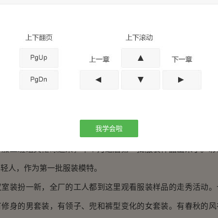
过年的时候我儿子和闺女他们回来了，身上穿的跟我们布料是一
人的话来说就是时髦。”李师傅站在彩云这一边说道。
髦就是未来发展的趋势，就是服装的需求就是生产力。我们的国家
美好的东西都要我们去创造。如果我们还把自己困在这小镇子一
市场也会丢掉的。” 彩云的话说的刘厂长他们不断的点头。
带着五个年轻人走出了小镇子。十天之后，六个年轻人带回了十
我学会啦
年轻人同时也出发了。
个加工班组又忙碌起来，半个月之后第一批服装样品出来了。彩
年轻人，作为第一批服装模特。
议室装扮一新，全厂的工人都到这里观看服装样品的走秀活动。
有修身的男套装，有领子、兜和裤型变化的女套装。有春秋的风