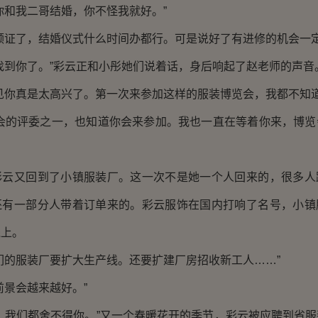
你和我二哥结婚，你不怪我就好。”
领证了，结婚仪式什么时间办都行。可是说好了有进修的机会一定
找到你了。”彩云正和小彤她们说着话，身后响起了赵老师的声音
见你真是太高兴了。第一次来参加这样的服装博览会，我都不知道
览会的评委之一，也知道你会来参加。我也一直在等着你来，博览
彩云又回到了小镇服装厂。这一次不是她一个人回来的，很多人
还有一部分人带着订单来的。彩云服饰在国内打响了名号，小镇
线上。
们的服装厂要扩大生产线。还要扩建厂房招收新工人……”
前景会越来越好。”
，我们都舍不得你。”又一个春暖花开的季节，彩云被应聘到省