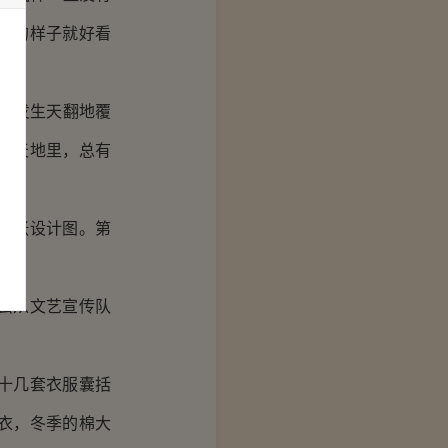
样的样子就好看
在发生天翻地覆
方天地里，总有
几张设计图。第
云从文艺宣传队
十几套衣服囊括
衣，冬季的棉大