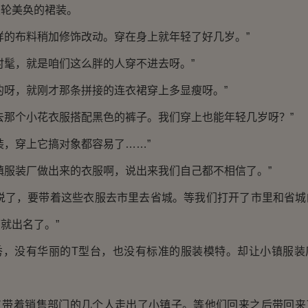
美轮美奂的裙装。
样的布料稍加修饰改动。穿在身上就年轻了好几岁。”
时髦，就是咱们这么胖的人穿不进去呀。”
的呀，就刚才那条拼接的连衣裙穿上多显瘦呀。”
去那个小花衣服搭配黑色的裤子。我们穿上也能年轻几岁呀？”
装，穿上它搞对象都容易了……”
镇服装厂做出来的衣服啊，说出来我们自己都不相信了。”
长说了，要带着这些衣服去市里去省城。等我们打开了市里和省城
就出名了。”
秀，没有华丽的T型台，也没有标准的服装模特。却让小镇服装
又带着销售部门的几个人走出了小镇子。等他们回来之后带回来