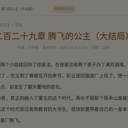
阅读到100%
 腾飞的公主（大结局）
旧宫主
>
目录
二百二十九章 腾飞的公主（大结局
作者：
小手绢
发布时间：
2025-10-31 11:54
字数：
2,885
着两个小娃娃回到了徐家洼。在徐家洼给两个孩子办了满月酒席
爬了，也又到了春暖花开的季节。彩云该回服装厂上班了。想一
一点，却发生了翻天覆地的变化。
换骨，真正的融入了重生的这个时代。再也不是那个殒命山崖被
是这个时代受过高等教育的大学生。很快就要带着自己的一身本
服装厂腾飞。