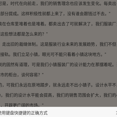
的可是，时代在向前走，我们的销售理念也应该发生变化。每卖出
部分提成。这样积极性就都上来了，没有谁会跟钱过不去。”
服装在仓库里堆着也是堆着。都卖出去了可就解决了，我们服装厂
这些想法都是怎么来的？”
习，走出旧的裁缝体制。这是服装行业未来的发展趋势，我们不但
接轨。我们立足小镇，眼光可不能只看着小镇这块地方。”
你说的固然有道理，可是我们小镇服装厂的设计能力在那摆着呢。
市的柜台，谈何容易？”
有的，可我们永远在原地踏步，就永远走不出小镇子。设计水平不
力，我们的设计水平能会提高，我们的销售范围会扩大，我们的
，开辟更广阔的市场。”
使用键盘快捷键的正确方式
支持你。你们年轻人出去闯一闯吧，我们服装厂历史悠久，可服装